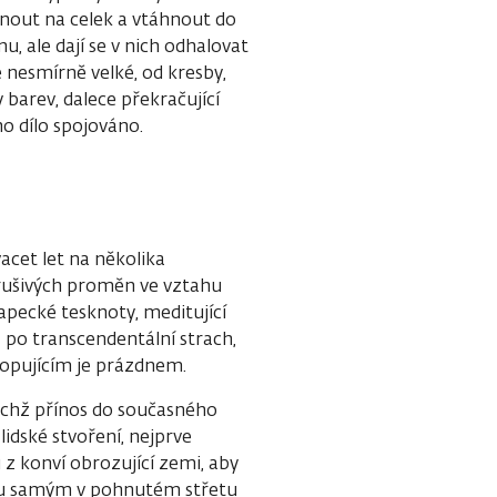
upnout na celek a vtáhnout do
u, ale dají se v nich odhalovat
e nesmírně velké, od kresby,
barev, dalece překračující
o dílo spojováno.
acet let na několika
rušivých proměn ve vztahu
lapecké tesknoty, meditující
ž po transcendentální strach,
lopujícím je prázdnem.
ichž přínos do současného
lidské stvoření, nejprve
 z konví obrozující zemi, aby
ebou samým v pohnutém střetu