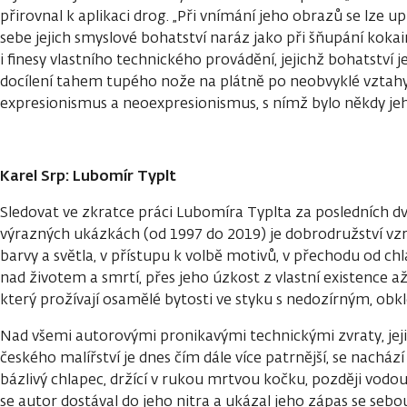
přirovnal k aplikaci drog. „Při vnímání jeho obrazů se lze 
sebe jejich smyslové bohatství naráz jako při šňupání kokain
i finesy vlastního technického provádění, jejichž bohatství j
docílení tahem tupého nože na plátně po neobvyklé vztahy 
expresionismus a neoexpresionismus, s nímž bylo někdy jeh
Karel Srp: Lubomír Typlt
Sledovat ve zkratce práci Lubomíra Typlta za posledních dv
výrazných ukázkách (od 1997 do 2019) je dobrodružství vz
barvy a světla, v přístupu k volbě motivů, v přechodu od ch
nad životem a smrtí, přes jeho úzkost z vlastní existence a
který prožívají osamělé bytosti ve styku s nedozírným, obk
Nad všemi autorovými pronikavými technickými zvraty, jej
českého malířství je dnes čím dále více patrnější, se nachází 
bázlivý chlapec, držící v rukou mrtvou kočku, později vodou
se autor dostával do jeho nitra a ukázal jeho zápas se s