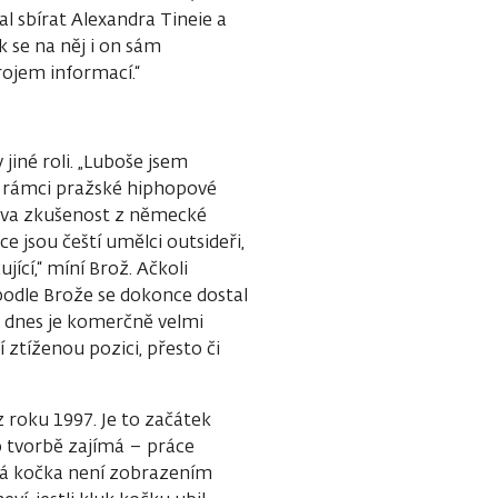
al sbírat Alexandra Tineie a
k se na něj i on sám
rojem informací.“
 jiné roli. „Luboše jsem
 rámci pražské hiphopové
ltova zkušenost z německé
e jsou čeští umělci outsideři,
ící,“ míní Brož. Ačkoli
podle Brože se dokonce dostal
 a dnes je komerčně velmi
 ztíženou pozici, přesto či
 roku 1997. Je to začátek
ho tvorbě zajímá – práce
tá kočka není zobrazením