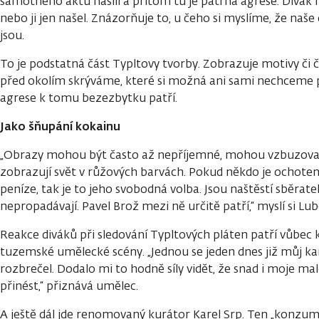
samotného aktu násilí a přitom tu je patrná agrese. Divák nev
nebo ji jen našel. Znázorňuje to, u čeho si myslíme, že naše
jsou.
To je podstatná část Typltovy tvorby. Zobrazuje motivy či č
před okolím skrýváme, které si možná ani sami nechceme př
agrese k tomu bezezbytku patří.
Jako šňupání kokainu
„Obrazy mohou být často až nepříjemné, mohou vzbuzovat r
zobrazují svět v růžových barvách. Pokud někdo je ochoten 
peníze, tak je to jeho svobodná volba. Jsou naštěstí sběrat
nepropadávají. Pavel Brož mezi ně určitě patří,“ myslí si Lu
Reakce diváků při sledování Typltových pláten patří vůbec 
tuzemské umělecké scény. „Jednou se jeden dnes již můj 
rozbrečel. Dodalo mi to hodně síly vidět, že snad i moje
přinést,“ přiznává umělec.
A ještě dál jde renomovaný kurátor Karel Srp. Ten „konzum