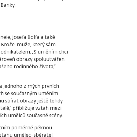
 Banky.
eie, Josefa Bolfa a také
a Brože, muže, který sám
m podnikatelem. „S uměním chci
ároveň obrazy spoluutvářen.
našeho rodinného života,“
 za jednoho z mých prvních
e trh se současným uměním
hu sbírat obrazy ještě tehdy
elé,“ přibližuje vztah mezi
ích umělců současné scény.
lastním poměrně pěknou
vztahu umělec-sběratel,