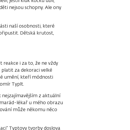
í, jestli kluk kočku ubil,
 děti nejsou schopny. Ale ony
ásti naší osobnosti, které
ipustit. Dětská krutost,
eakce i za to, že ne vždy
platit za dekoraci velké
elé umění, kteří módnosti
bomír Typlt.
k nejzajímavějším z aktuální
kamarád-lékař u mého obrazu
 malování může někomu něco
aci“ Typtovy tvorby doslova