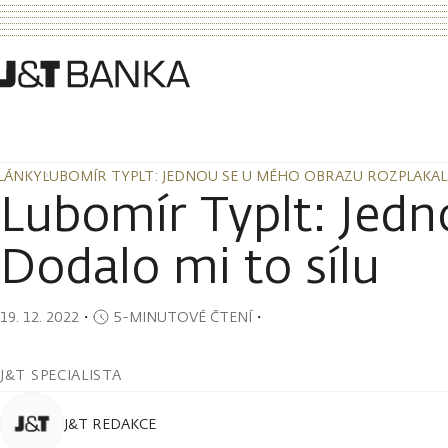
LÁNKY
LUBOMÍR TYPLT: JEDNOU SE U MÉHO OBRAZU ROZPLAKAL 
LÁNKY
LUBOMÍR TYPLT: JEDNOU SE U MÉHO OBRAZU ROZPLAKAL 
Lubomír Typlt: Jedn
Dodalo mi to sílu
19. 12. 2022
・
5-MINUTOVÉ ČTENÍ
・
J&T SPECIALISTA
J&T REDAKCE