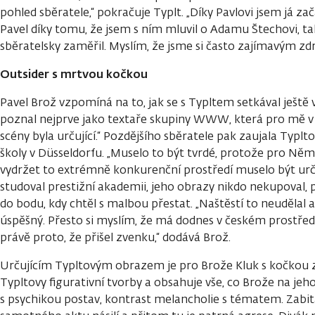
pohled sběratele,“ pokračuje Typlt. „Díky Pavlovi jsem já zač
Pavel díky tomu, že jsem s ním mluvil o Adamu Štechovi, ta
sběratelsky zaměřil. Myslím, že jsme si často zajímavým zd
Outsider s mrtvou kočkou
Pavel Brož vzpomíná na to, jak se s Typltem setkával ještě v
poznal nejprve jako textaře skupiny WWW, která pro mě v
scény byla určující.“ Pozdějšího sběratele pak zaujala Typ
školy v Düsseldorfu. „Muselo to být tvrdé, protože pro Němc
vydržet to extrémně konkurenční prostředí muselo být určuj
studoval prestižní akademii, jeho obrazy nikdo nekupoval, 
do bodu, kdy chtěl s malbou přestat. „Naštěstí to neudělal
úspěšný. Přesto si myslím, že má dodnes v českém prostředí
právě proto, že přišel zvenku,“ dodává Brož.
Určujícím Typltovým obrazem je pro Brože Kluk s kočkou z
Typltovy figurativní tvorby a obsahuje vše, co Brože na je
s psychikou postav, kontrast melancholie s tématem. Zabi