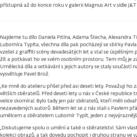
přístupná až do konce roku v galerii Magnus Art v sídle J&T
Najdeme tu dílo Daniela Pitína, Adama Štecha, Alexandra Tin
Lubomíra Typlta, všechna díla pak pocházejí se sbírky Pavl
vzešel z graffiti scény devadesátých let a stal se úspěšný
žít a potkávat ho ve svém osobním prostoru. Tem můj je z
Umělecká díla a setkávání s jejich autory se staly součástí 
vysvětluje Pavel Brož.
„Ke mně do atelieru přišel před asi deseti lety. Považuji ho
větších sběratelů. Před deseti lety u nás v České republic
velice skomíral. Bylo tady jen pár sběratelů, kteří měli odva
nezavedených autorů. Během let se z nás stali s Pavlem přát
umělcem a sběratelem Lubomír Typlt, jeden z nejvýraznějš
„Diskutujeme spolu o umění a také o sběratelství. Sám v
kolekci obrazů, a tak dovedu pochopit i druhou stranu ve 