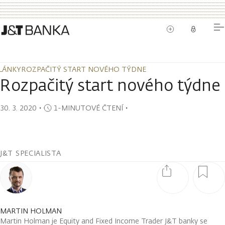
LÁNKY
ROZPAČITÝ START NOVÉHO TÝDNE
LÁNKY
ROZPAČITÝ START NOVÉHO TÝDNE
Rozpačitý start nového týdne
30. 3. 2020
・
1-MINUTOVÉ ČTENÍ
・
J&T SPECIALISTA
MARTIN HOLMAN
Martin Holman je Equity and Fixed Income Trader J&T banky se