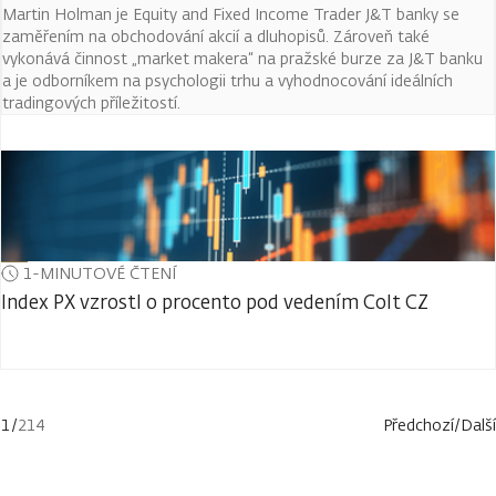
Martin Holman je Equity and Fixed Income Trader J&T banky se
zaměřením na obchodování akcií a dluhopisů. Zároveň také
vykonává činnost „market makera“ na pražské burze za J&T banku
a je odborníkem na psychologii trhu a vyhodnocování ideálních
tradingových příležitostí.
1-MINUTOVÉ ČTENÍ
Index PX vzrostl o procento pod vedením Colt CZ
1
/
214
Předchozí
/
Další