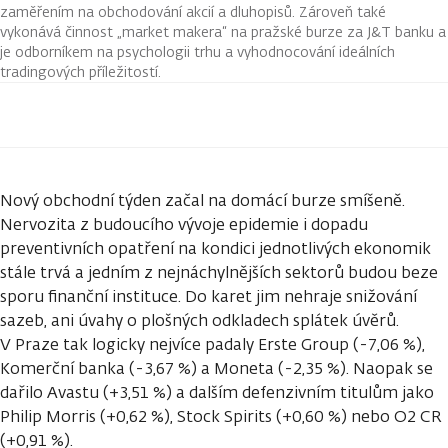
zaměřením na obchodování akcií a dluhopisů. Zároveň také
vykonává činnost „market makera“ na pražské burze za J&T banku a
je odborníkem na psychologii trhu a vyhodnocování ideálních
tradingových příležitostí.
Nový obchodní týden začal na domácí burze smíšeně.
Nervozita z budoucího vývoje epidemie i dopadu
preventivních opatření na kondici jednotlivých ekonomik
stále trvá a jedním z nejnáchylnějších sektorů budou beze
sporu finanční instituce. Do karet jim nehraje snižování
sazeb, ani úvahy o plošných odkladech splátek úvěrů.
V Praze tak logicky nejvíce padaly Erste Group (-7,06 %),
Komerční banka (-3,67 %) a Moneta (-2,35 %). Naopak se
dařilo Avastu (+3,51 %) a dalším defenzivním titulům jako
Philip Morris (+0,62 %), Stock Spirits (+0,60 %) nebo O2 CR
(+0,91 %).