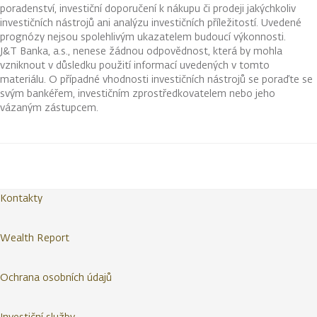
poradenství, investiční doporučení k nákupu či prodeji jakýchkoliv
investičních nástrojů ani analýzu investičních příležitostí. Uvedené
prognózy nejsou spolehlivým ukazatelem budoucí výkonnosti.
J&T Banka, a.s., nenese žádnou odpovědnost, která by mohla
vzniknout v důsledku použití informací uvedených v tomto
materiálu. O případné vhodnosti investičních nástrojů se poraďte se
svým bankéřem, investičním zprostředkovatelem nebo jeho
vázaným zástupcem.
Kontakty
Wealth Report
Ochrana osobních údajů
Investiční služby