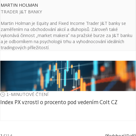
MARTIN HOLMAN
TRADER J&T BANKY
Martin Holman je Equity and Fixed Income Trader J&T banky se
zaměřením na obchodování akcií a dluhopisů. Zároveň také
vykonává činnost „market makera“ na pražské burze za J&T banku
a je odborníkem na psychologii trhu a vyhodnocování ideálních
tradingových příležitostí.
1-MINUTOVÉ ČTENÍ
Index PX vzrostl o procento pod vedením Colt CZ
1
/
214
Předchozí
/
Další