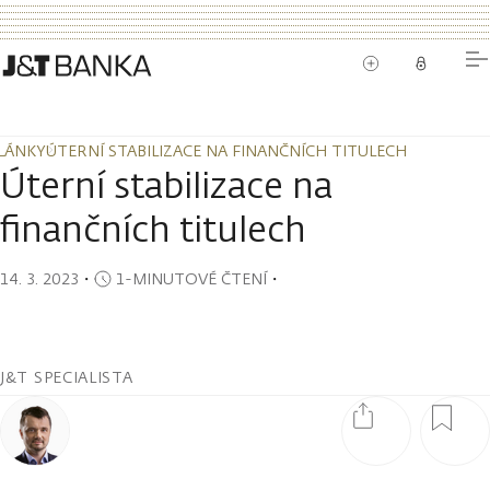
LÁNKY
ÚTERNÍ STABILIZACE NA FINANČNÍCH TITULECH
LÁNKY
ÚTERNÍ STABILIZACE NA FINANČNÍCH TITULECH
Úterní stabilizace na
finančních titulech
14. 3. 2023
・
1-MINUTOVÉ ČTENÍ
・
J&T SPECIALISTA