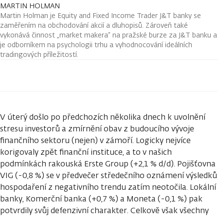
MARTIN HOLMAN
Martin Holman je Equity and Fixed Income Trader J&T banky se
zaměřením na obchodování akcií a dluhopisů. Zároveň také
vykonává činnost „market makera“ na pražské burze za J&T banku a
je odborníkem na psychologii trhu a vyhodnocování ideálních
tradingových příležitostí.
V úterý došlo po předchozích několika dnech k uvolnění
stresu investorů a zmírnění obav z budoucího vývoje
finančního sektoru (nejen) v zámoří. Logicky nejvíce
korigovaly zpět finanční instituce, a to v našich
podmínkách rakouská Erste Group (+2,1 % d/d). Pojišťovna
VIG (-0,8 %) se v předvečer středečního oznámení výsledků
hospodaření z negativního trendu zatím neotočila. Lokální
banky, Komerční banka (+0,7 %) a Moneta (-0,1 %) pak
potvrdily svůj defenzivní charakter. Celkově však všechny