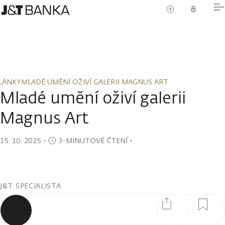
LÁNKY
MLADÉ UMĚNÍ OŽIVÍ GALERII MAGNUS ART
LÁNKY
MLADÉ UMĚNÍ OŽIVÍ GALERII MAGNUS ART
Mladé umění oživí galerii
Magnus Art
15. 10. 2025
・
3-MINUTOVÉ ČTENÍ
・
J&T SPECIALISTA