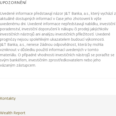
UPOZORNĚNÍ
Uvedené informace představují názor J&T Banka, a.s., který vychází z
aktuálně dostupných informací v čase jeho zhotovení k výše
uvedenému dni. Uvedené informace nepředstavují nabídku, investiční
poradenství, investiční doporučení k nákupu či prodeji jakýchkoliv
investičních nástrojů ani analýzu investičních příležitostí. Uvedené
prognózy nejsou spolehlivým ukazatelem budoucí výkonnosti.
J&T Banka, a.s., nenese žádnou odpovědnost, která by mohla
vzniknout v důsledku použití informací uvedených v tomto
materiálu. O případné vhodnosti investičních nástrojů se poraďte se
svým bankéřem, investičním zprostředkovatelem nebo jeho
vázaným zástupcem.
Kontakty
Wealth Report