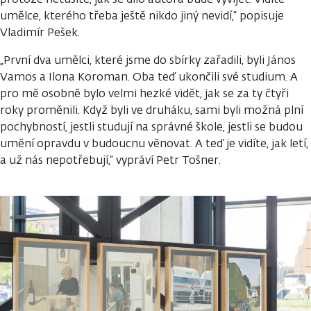
umělce, kterého třeba ještě nikdo jiný nevidí,“ popisuje
Vladimír Pešek.
„První dva umělci, které jsme do sbírky zařadili, byli János
Vamos a Ilona Koroman. Oba teď ukončili své studium. A
pro mě osobně bylo velmi hezké vidět, jak se za ty čtyři
roky proměnili. Když byli ve druháku, sami byli možná plní
pochybností, jestli studují na správné škole, jestli se budou
umění opravdu v budoucnu věnovat. A teď je vidíte, jak letí,
a už nás nepotřebují,“ vypráví Petr Tošner.