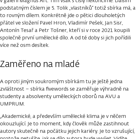
v galerii Magnus Art. Tím však s čísly nekončíme. Dalším
podstatným číslem je 5. Tolik „vlastníků“ totiž sbírka má, a
to rovným dílem. Konkrétně jde o pětici dlouholetých
přátel ve složení Pavel Hron, Vladimír Pešek, Jan Sisr,
Antonín Tesař a Petr Tošner, kteří si v roce 2021 koupili
společně první umělecké dílo. A od té doby si jich pořídili
více než osm desítek.
Zaměřeno na mladé
A oproti jiným soukromým sbírkám tu je ještě jedna
zvláštnost – sbírka fivewords se zaměřuje výhradně na
studenty a absolventy uměleckých oborů na AVU a
UMPRUM.
„Akademické, a především umělecké klima je v něčem
okouzlující. Je to moment, kdy člověk může zastihnout
autory skutečně na počátku jejich kariéry. Je to vzrušující,
protože netušíte, jak se dílo autora bude vyvíjet. Vidíte