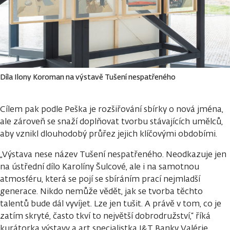
Díla Ilony Koroman na výstavě Tušení nespatřeného
Cílem pak podle Peška je rozšiřování sbírky o nová jména,
ale zároveň se snaží doplňovat tvorbu stávajících umělců,
aby vznikl dlouhodobý průřez jejich klíčovými obdobími.
„Výstava nese název Tušení nespatřeného. Neodkazuje jen
na ústřední dílo Karolíny Šulcové, ale i na samotnou
atmosféru, která se pojí se sbíráním prací nejmladší
generace. Nikdo nemůže vědět, jak se tvorba těchto
talentů bude dál vyvíjet. Lze jen tušit. A právě v tom, co je
zatím skryté, často tkví to největší dobrodružství,“ říká
kurátorka výstavy a art specialistka J&T Banky Valérie