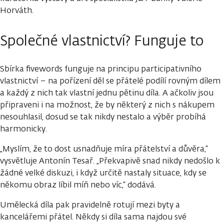
Horváth.
Společné vlastnictví? Funguje to
Sbírka fivewords funguje na principu participativního
vlastnictví – na pořízení děl se přátelé podílí rovným dílem
a každý z nich tak vlastní jednu pětinu díla. A ačkoliv jsou
připraveni i na možnost, že by některý z nich s nákupem
nesouhlasil, dosud se tak nikdy nestalo a výběr probíhá
harmonicky.
„Myslím, že to dost usnadňuje míra přátelství a důvěra,“
vysvětluje Antonín Tesař. „Překvapivě snad nikdy nedošlo k
žádné velké diskuzi, i když určitě nastaly situace, kdy se
někomu obraz líbil míň nebo víc,“ dodává.
Umělecká díla pak pravidelně rotují mezi byty a
kancelářemi přátel. Někdy si díla sama najdou své