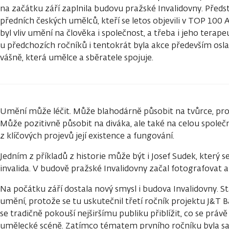
na začátku září zaplnila budovu pražské Invalidovny. Předsta
předních českých umělců, kteří se letos objevili v TOP 100
byl vliv umění na člověka i společnost, a třeba i jeho terape
u předchozích ročníků i tentokrát byla akce především osla
vášně, která umělce a sběratele spojuje.
Umění může léčit. Může blahodárně působit na tvůrce, pro
Může pozitivně působit na diváka, ale také na celou společ
z klíčových projevů její existence a fungování.
Jedním z příkladů z historie může být i Josef Sudek, který se
invalida. V budově pražské Invalidovny začal fotografovat a
Na počátku září dostala nový smysl i budova Invalidovny. Sta
umění, protože se tu uskutečnil třetí ročník projektu J&T 
se tradičně pokouší nejširšímu publiku přiblížit, co se práv
umělecké scéně. Zatímco tématem prvního ročníku byla s