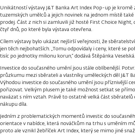
Unikátností výstavy J&T Banka Art Index Pop-up je kromě 
tuzemských umělců a jejich novinek na jednom místě také f
prodej. Část z nich si zamluvili již hosté First Choice Night
čtyř dnů, po které byla výstava otevřena.
Cílem výstavy bylo ukázat nejširší veřejnosti, že sběratels
jen těch nejbohatších. „Tomu odpovídaly i ceny, které se p
tisíc po jednotky milionu korun,“ dodává Štěpánka Veselská
Investice do současného umění jsou stále oblíbenější. Potvr
průzkumu mezi sběrateli a vlastníky uměleckých děl J&T B
Výhodou investice do současného umění jsou příznivější ceny
pořizovat. Velkým plusem je také možnost setkat se přímo
navázat s ním vztah. Právě to ostatně velká část sběratelů
nákupu díla.
Jedním z problematických momentů investic do současnéh
orientace v nabídce, která nováčkům na trhu s uměním mů
proto ale vznikl žebříček Art Index, který se mimo jiné sna