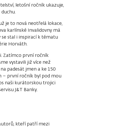
lství, letošní ročník ukazuje,
 duchu.
už je to nová neotřelá lokace,
va karlínské Invalidovny má
e stal i inspirací k tématu
érie Horváth.
ni. Zatímco první ročník
me vystavili již více než
až na padesát jmen a ke 150
m – první ročník byl pod mou
os naši kurátorskou trojici
Servisu J&T Banky.
autorů, kteří patří mezi