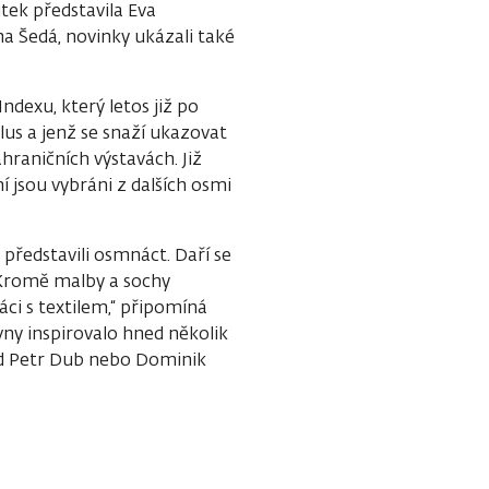
utek představila Eva
na Šedá, novinky ukázali také
dexu, který letos již po
lus a jenž se snaží ukazovat
raničních výstavách. Již
ní jsou vybráni z dalších osmi
 představili osmnáct. Daří se
 Kromě malby a sochy
áci s textilem,“ připomíná
vny inspirovalo hned několik
klad Petr Dub nebo Dominik