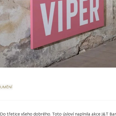
UMĚNÍ
Do třetice všeho dobrého. Toto úsloví naplnila akce J&T Ba