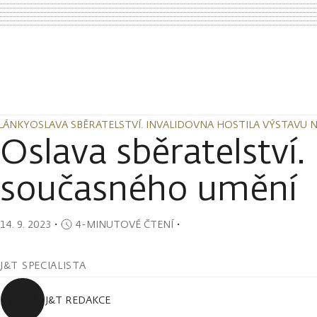
LÁNKY
OSLAVA SBĚRATELSTVÍ. INVALIDOVNA HOSTILA VÝSTAVU 
LÁNKY
OSLAVA SBĚRATELSTVÍ. INVALIDOVNA HOSTILA VÝSTAVU 
Oslava sběratelství.
současného umění
14. 9. 2023
・
4-MINUTOVÉ ČTENÍ
・
J&T SPECIALISTA
J&T REDAKCE