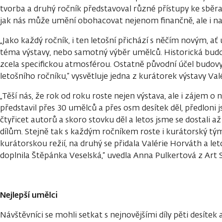
tvorba a druhý ročník představoval různé přístupy ke sběrate
jak nás může umění obohacovat nejenom finančně, ale i na
„Jako každý ročník, i ten letošní přichází s něčím novým, ať 
téma výstavy, nebo samotný výběr umělců. Historická budo
zcela specifickou atmosférou. Ostatně původní účel budovy s
letošního ročníku,“ vysvětluje jedna z kurátorek výstavy Val
„Těší nás, že rok od roku roste nejen výstava, ale i zájem o 
představil přes 30 umělců a přes osm desítek děl, předloni js
čtyřicet autorů a skoro stovku děl a letos jsme se dostali 
dílům. Stejně tak s každým ročníkem roste i kurátorský tý
kurátorskou režií, na druhý se přidala Valérie Horváth a let
doplnila Štěpánka Veselská,“ uvedla Anna Pulkertová z Art 
Nejlepší umělci
Návštěvníci se mohli setkat s nejnovějšími díly pěti desítek 