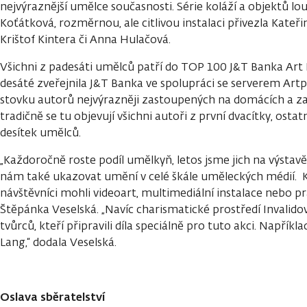
nejvýraznější umělce současnosti. Série koláží a objektů lo
Koťátková, rozměrnou, ale citlivou instalaci přivezla Kateři
Krištof Kintera či Anna Hulačová.
Všichni z padesáti umělců patří do TOP 100 J&T Banka Art In
desáté zveřejnila J&T Banka ve spolupráci se serverem Artp
stovku autorů nejvýrazněji zastoupených na domácích a zah
tradičně se tu objevují všichni autoři z první dvacítky, ostat
desítek umělců.
„Každoročně roste podíl umělkyň, letos jsme jich na výstavě
nám také ukazovat umění v celé škále uměleckých médií.
návštěvníci mohli videoart, multimediální instalace nebo pr
Štěpánka Veselská. „Navíc charismatické prostředí Invalido
tvůrců, kteří připravili díla speciálně pro tuto akci. Napří
Lang,“ dodala Veselská.
Oslava sběratelství