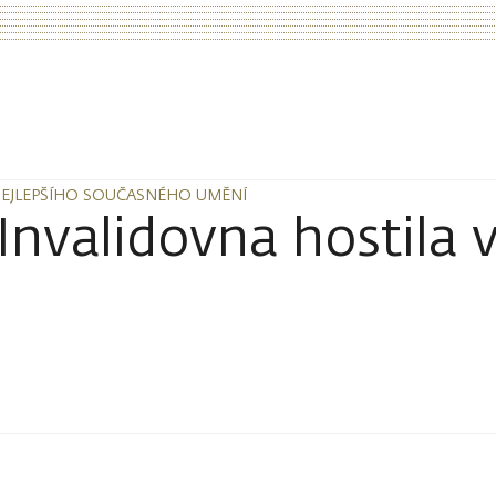
NEJLEPŠÍHO SOUČASNÉHO UMĚNÍ
NEJLEPŠÍHO SOUČASNÉHO UMĚNÍ
 Invalidovna hostila 