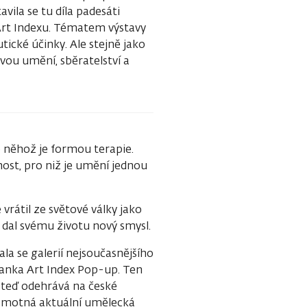
vila se tu díla padesáti
 Art Indexu. Tématem výstavy
utické účinky. Ale stejně jako
vou umění, sběratelství a
 něhož je formou terapie.
nost, pro niž je umění jednou
 vrátil ze světové války jako
 dal svému životu nový smysl.
la se galerií nejsoučasnějšího
Banka Art Index Pop-up. Ten
ě teď odehrává na české
amotná aktuální umělecká