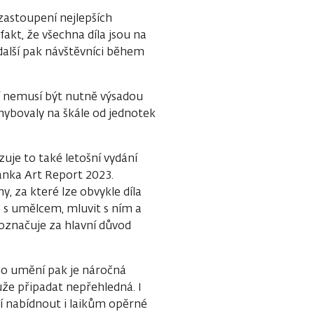
zastoupení nejlepších
akt, že všechna díla jsou na
, další pak návštěvníci během
tví nemusí být nutně výsadou
ohybovaly na škále od jednotek
.
zuje to také letošní vydání
anka Art Report 2023.
, za které lze obvykle díla
 s umělcem, mluvit s ním a
 označuje za hlavní důvod
o umění pak je náročná
že připadat nepřehledná. I
ží nabídnout i laikům opěrné