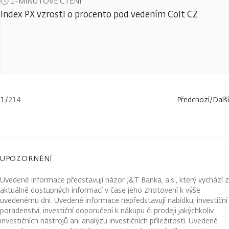
1-MINUTOVÉ ČTENÍ
Index PX vzrostl o procento pod vedením Colt CZ
1
/
214
Předchozí
/
Další
UPOZORNĚNÍ
Uvedené informace představují názor J&T Banka, a.s., který vychází z
aktuálně dostupných informací v čase jeho zhotovení k výše
uvedenému dni. Uvedené informace nepředstavují nabídku, investiční
poradenství, investiční doporučení k nákupu či prodeji jakýchkoliv
investičních nástrojů ani analýzu investičních příležitostí. Uvedené