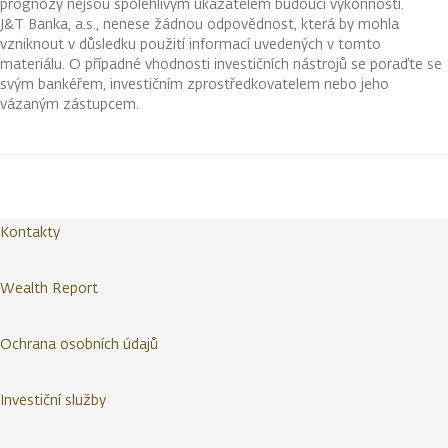
prognózy nejsou spolehlivým ukazatelem budoucí výkonnosti.
J&T Banka, a.s., nenese žádnou odpovědnost, která by mohla
vzniknout v důsledku použití informací uvedených v tomto
materiálu. O případné vhodnosti investičních nástrojů se poraďte se
svým bankéřem, investičním zprostředkovatelem nebo jeho
vázaným zástupcem.
Kontakty
Wealth Report
Ochrana osobních údajů
Investiční služby