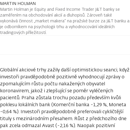
MARTIN HOLMAN
Martin Holman je Equity and Fixed Income Trader J&T banky se
zaměřením na obchodování akcií a dluhopisů. Zároveň také
vykonává činnost „market makera“ na pražské burze za J&T banku a
je odborníkem na psychologii trhu a vyhodnocování ideálních
tradingových příležitostí.
Globální akciové trhy zažily další optimistickou seanci, když
investoři pravděpodobně pozitivně vyhodnocují zprávy o
zpomalujícím růstu počtu nakažených obyvatel
koronavirem, jakož i zlepšující se poměr vyléčených
pacientů. Praha zůstala trochu pozadu především kvůli
poklesu lokálních bank (Komerční banka -1,29 %, Moneta
-0,64 %). Investoři pravděpodobně preferovali cykličtější
tituly s mezinárodním přesahem. Růst z předchozího dne
pak zcela odmazal Avast (-2,16 %). Naopak pozitivní