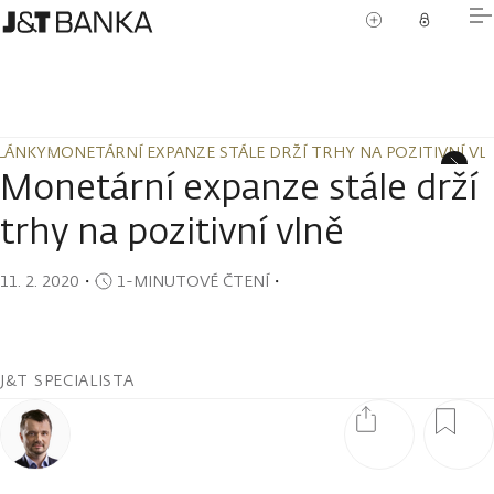
LÁNKY
MONETÁRNÍ EXPANZE STÁLE DRŽÍ TRHY NA POZITIVNÍ VL
LÁNKY
MONETÁRNÍ EXPANZE STÁLE DRŽÍ TRHY NA POZITIVNÍ VL
Monetární expanze stále drží
trhy na pozitivní vlně
11. 2. 2020
・
1-MINUTOVÉ ČTENÍ
・
J&T SPECIALISTA