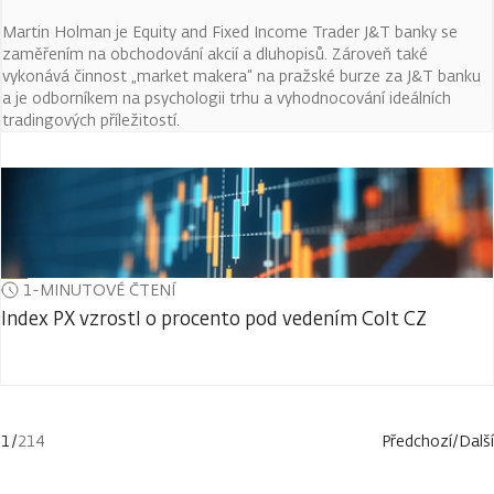
Martin Holman je Equity and Fixed Income Trader J&T banky se
zaměřením na obchodování akcií a dluhopisů. Zároveň také
vykonává činnost „market makera“ na pražské burze za J&T banku
a je odborníkem na psychologii trhu a vyhodnocování ideálních
tradingových příležitostí.
1-MINUTOVÉ ČTENÍ
Index PX vzrostl o procento pod vedením Colt CZ
1
/
214
Předchozí
/
Další