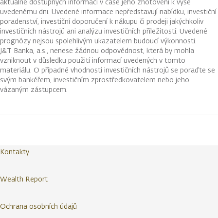
aktuálně dostupných informací v čase jeho zhotovení k výše
uvedenému dni. Uvedené informace nepředstavují nabídku, investiční
poradenství, investiční doporučení k nákupu či prodeji jakýchkoliv
investičních nástrojů ani analýzu investičních příležitostí. Uvedené
prognózy nejsou spolehlivým ukazatelem budoucí výkonnosti.
J&T Banka, a.s., nenese žádnou odpovědnost, která by mohla
vzniknout v důsledku použití informací uvedených v tomto
materiálu. O případné vhodnosti investičních nástrojů se poraďte se
svým bankéřem, investičním zprostředkovatelem nebo jeho
vázaným zástupcem.
Kontakty
Wealth Report
Ochrana osobních údajů