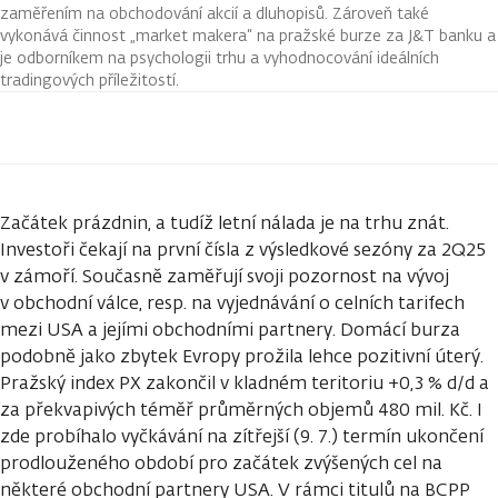
zaměřením na obchodování akcií a dluhopisů. Zároveň také
vykonává činnost „market makera“ na pražské burze za J&T banku a
je odborníkem na psychologii trhu a vyhodnocování ideálních
tradingových příležitostí.
Začátek prázdnin, a tudíž letní nálada je na trhu znát.
Investoři čekají na první čísla z výsledkové sezóny za 2Q25
v zámoří. Současně zaměřují svoji pozornost na vývoj
v obchodní válce, resp. na vyjednávání o celních tarifech
mezi USA a jejími obchodními partnery. Domácí burza
podobně jako zbytek Evropy prožila lehce pozitivní úterý.
Pražský index PX zakončil v kladném teritoriu +0,3 % d/d a
za překvapivých téměř průměrných objemů 480 mil. Kč. I
zde probíhalo vyčkávání na zítřejší (9. 7.) termín ukončení
prodlouženého období pro začátek zvýšených cel na
některé obchodní partnery USA. V rámci titulů na BCPP