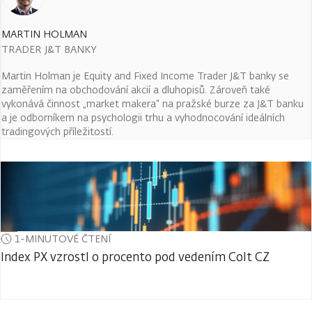
MARTIN HOLMAN
TRADER J&T BANKY
Martin Holman je Equity and Fixed Income Trader J&T banky se
zaměřením na obchodování akcií a dluhopisů. Zároveň také
vykonává činnost „market makera“ na pražské burze za J&T banku
a je odborníkem na psychologii trhu a vyhodnocování ideálních
tradingových příležitostí.
1-MINUTOVÉ ČTENÍ
Index PX vzrostl o procento pod vedením Colt CZ