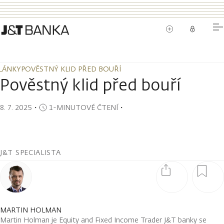
LÁNKY
POVĚSTNÝ KLID PŘED BOUŘÍ
LÁNKY
POVĚSTNÝ KLID PŘED BOUŘÍ
Pověstný klid před bouří
8. 7. 2025
・
1-MINUTOVÉ ČTENÍ
・
J&T SPECIALISTA
MARTIN HOLMAN
Martin Holman je Equity and Fixed Income Trader J&T banky se