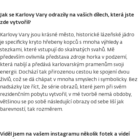
Jak se Karlovy Vary odrazily na vašich dílech, která jste
zde vytvořil?
Karlovy Vary jsou krásné město, historické lázeňské jádro
je specificky kryto hřebeny kopců s mnoha výhledy a
stezkami, které vstupují do skalnatých svahů. Mě
především ovlivnila představa zdroje horka v podzemí,
která nabíjí a předává karlovarským pramenům svoji
energii. Dochází tak přirozenou cestou ke spojení dvou
živlů, což se dá chápat v mnoha smyslech i symbolicky. Bez
nadsázky lze říct, že série obrazů, které jsem při svém
rezidenčním pobytu vytvořil, v mé tvorbě nemá obdoby,
většinou se po sobě následující obrazy od sebe liší jak
barevností, tak rozměrem.
Viděl jsem na vašem instagramu několik fotek a videí