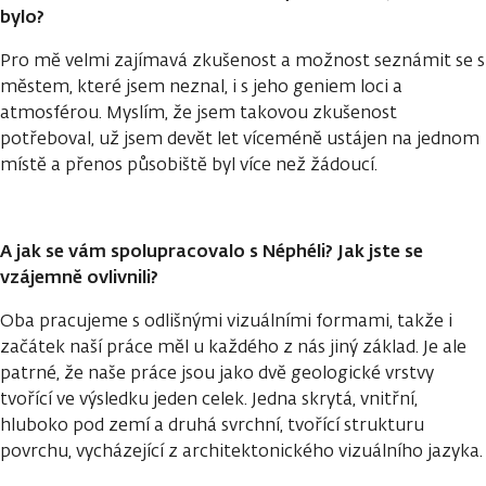
bylo?
Pro mě velmi zajímavá zkušenost a možnost seznámit se s
městem, které jsem neznal, i s jeho geniem loci a
atmosférou. Myslím, že jsem takovou zkušenost
potřeboval, už jsem devět let víceméně ustájen na jednom
místě a přenos působiště byl více než žádoucí.
A jak se vám spolupracovalo s Néphéli? Jak jste se
vzájemně ovlivnili?
Oba pracujeme s odlišnými vizuálními formami, takže i
začátek naší práce měl u každého z nás jiný základ. Je ale
patrné, že naše práce jsou jako dvě geologické vrstvy
tvořící ve výsledku jeden celek. Jedna skrytá, vnitřní,
hluboko pod zemí a druhá svrchní, tvořící strukturu
povrchu, vycházející z architektonického vizuálního jazyka.