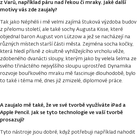
z Varů, například páru nad řekou či mraky. Jaké další
motivy vás zde zaujaly?
Tak jako Néphéli i mě velmi zajímá štuková výzdoba budov
z přelomu století, ale také sochy Augusta Kisse, které
objednal baron August von Lützow a jež se nacházejí na
různých místech starší části města. Zejména socha kočky,
která hledí přísně z okultně vyhlížejícího vrcholu věže,
zdobeného dvanácti sloupy, kterým jako by velela šelma ze
svého třináctého nejvyššího sloupu uprostřed. Dynamika
rozvoje bouřkového mraku mě fascinuje dlouhodobě, bylo
to také i téma mé, dnes již zmizelé, diplomové práce.
A zaujalo mě také, že ve své tvorbě využíváte iPad a
Apple Pencil. Jak se tyto technologie ve vaší tvorbě
prosazují?
Tyto nástroje jsou dobré, když potřebuji například nahodit