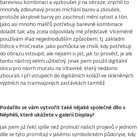
barevnou kombinaci a vyzkoušet ji na obraze, zrychlí to
mnohdy zdlouhavý proces míchání barev a zkoušek,
protože akrylové barvy po zaschnutí mění sytost a tón.
Jako asi mnoho malířů potřebuji barevné kombinace
doladit tak, aby zcela odpovídaly mé představě. Víceméně
používám iPad nejjednodušším způsobem, tj. základní
štětce v ProCreate. Jako pomůcka ve chvíli, kdy potřebuji
do obrazu vstoupit, ale nejsem si jist, jak to provést, je ale
tento nástroj velmi užitečný. Jinak jsem použil digitální
skicu pro návrh muralu na Vltavské, který nedávno
zbourali, i při vstupech do digitálních koláží ve skleněných
výplních na tramvajových zastávkách tamtéž.
Podařilo se vám vytvořit také nějaké společné dílo s
Néphéli, které ukážete v galerii Display?
Jak jsem již řekl, spíše než prolnutí našich projevů v jednom
díle se tyto promítají v jakémsi symbolickém půdoryse, kdy