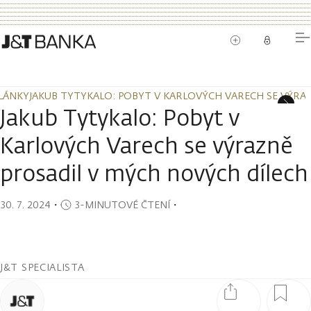
LÁNKY
JAKUB TYTYKALO: POBYT V KARLOVÝCH VARECH SE VÝRA
LÁNKY
JAKUB TYTYKALO: POBYT V KARLOVÝCH VARECH SE VÝRA
Jakub Tytykalo: Pobyt v
Karlových Varech se výrazně
prosadil v mých nových dílech
30. 7. 2024
・
3-MINUTOVÉ ČTENÍ
・
J&T SPECIALISTA