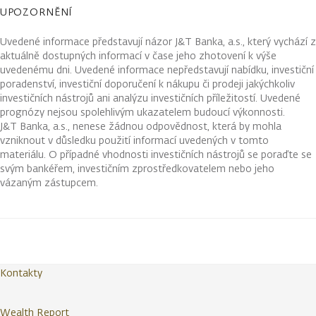
UPOZORNĚNÍ
Uvedené informace představují názor J&T Banka, a.s., který vychází z
aktuálně dostupných informací v čase jeho zhotovení k výše
uvedenému dni. Uvedené informace nepředstavují nabídku, investiční
poradenství, investiční doporučení k nákupu či prodeji jakýchkoliv
investičních nástrojů ani analýzu investičních příležitostí. Uvedené
prognózy nejsou spolehlivým ukazatelem budoucí výkonnosti.
J&T Banka, a.s., nenese žádnou odpovědnost, která by mohla
vzniknout v důsledku použití informací uvedených v tomto
materiálu. O případné vhodnosti investičních nástrojů se poraďte se
svým bankéřem, investičním zprostředkovatelem nebo jeho
vázaným zástupcem.
Kontakty
Wealth Report