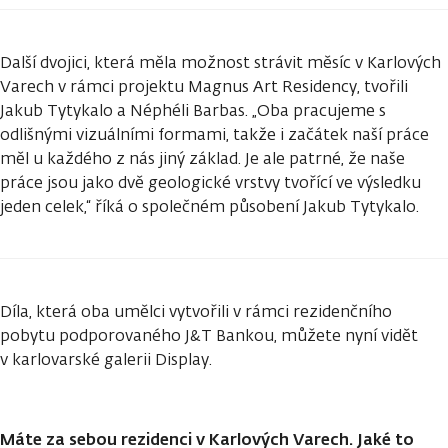
Další dvojici, která měla možnost strávit měsíc v Karlových
Varech v rámci projektu Magnus Art Residency, tvořili
Jakub Tytykalo a Néphéli Barbas. „Oba pracujeme s
odlišnými vizuálními formami, takže i začátek naší práce
měl u každého z nás jiný základ. Je ale patrné, že naše
práce jsou jako dvě geologické vrstvy tvořící ve výsledku
jeden celek,“ říká o společném působení Jakub Tytykalo.
Díla, která oba umělci vytvořili v rámci rezidenčního
pobytu podporovaného J&T Bankou, můžete nyní vidět
v karlovarské galerii Display.
Máte za sebou rezidenci v Karlových Varech. Jaké to