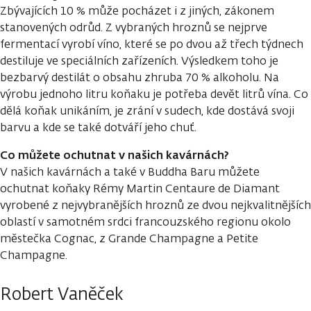
Zbývajících 10 % může pocházet i z jiných, zákonem
stanovených odrůd. Z vybraných hroznů se nejprve
fermentací vyrobí víno, které se po dvou až třech týdnech
destiluje ve speciálních zařízeních. Výsledkem toho je
bezbarvý destilát o obsahu zhruba 70 % alkoholu. Na
výrobu jednoho litru koňaku je potřeba devět litrů vína. Co
dělá koňak unikáním, je zrání v sudech, kde dostává svoji
barvu a kde se také dotváří jeho chuť.
Co můžete ochutnat v našich kavárnách?
V našich kavárnách a také v Buddha Baru můžete
ochutnat koňaky Rémy Martin Centaure de Diamant
vyrobené z nejvybranějších hroznů ze dvou nejkvalitnějších
oblastí v samotném srdci francouzského regionu okolo
městečka Cognac, z Grande Champagne a Petite
Champagne.
Robert Vaněček