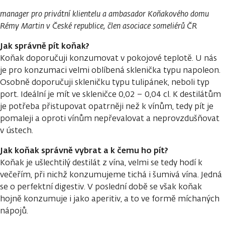
manager pro privátní klientelu a ambasador Koňakového domu
Rémy Martin v České republice, člen asociace someliérů ČR
Jak správně pít koňak?
Koňak doporučuji konzumovat v pokojové teplotě. U nás
je pro konzumaci velmi oblíbená sklenička typu napoleon.
Osobně doporučuji skleničku typu tulipánek, neboli typ
port. Ideální je mít ve skleničce 0,02 – 0,04 cl. K destilátům
je potřeba přistupovat opatrněji než k vínům, tedy pít je
pomaleji a oproti vínům nepřevalovat a neprovzdušňovat
v ústech.
Jak koňak správně vybrat a k čemu ho pít?
Koňak je ušlechtilý destilát z vína, velmi se tedy hodí k
večeřím, při nichž konzumujeme tichá i šumivá vína. Jedná
se o perfektní digestiv. V poslední době se však koňak
hojně konzumuje i jako aperitiv, a to ve formě míchaných
nápojů.