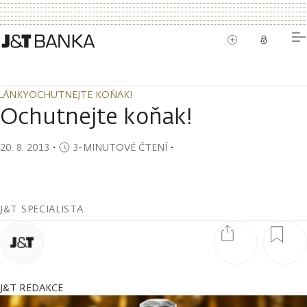
LÁNKY
OCHUTNEJTE KOŇAK!
LÁNKY
OCHUTNEJTE KOŇAK!
Ochutnejte koňak!
20. 8. 2013
・
3-MINUTOVÉ ČTENÍ
・
J&T SPECIALISTA
J&T REDAKCE