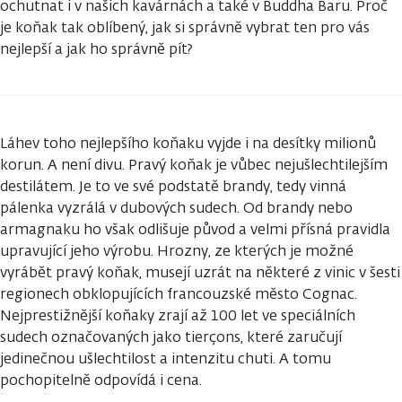
ochutnat i v našich kavárnách a také v Buddha Baru. Proč
je koňak tak oblíbený, jak si správně vybrat ten pro vás
nejlepší a jak ho správně pít?
Láhev toho nejlepšího koňaku vyjde i na desítky milionů
korun. A není divu. Pravý koňak je vůbec nejušlechtilejším
destilátem. Je to ve své podstatě brandy, tedy vinná
pálenka vyzrálá v dubových sudech. Od brandy nebo
armagnaku ho však odlišuje původ a velmi přísná pravidla
upravující jeho výrobu. Hrozny, ze kterých je možné
vyrábět pravý koňak, musejí uzrát na některé z vinic v šesti
regionech obklopujících francouzské město Cognac.
Nejprestižnější koňaky zrají až 100 let ve speciálních
sudech označovaných jako tierçons, které zaručují
jedinečnou ušlechtilost a intenzitu chuti. A tomu
pochopitelně odpovídá i cena.