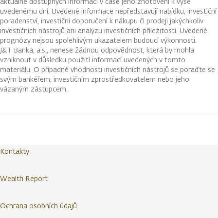
aktuálně dostupných informací v čase jeho zhotovení k výše
uvedenému dni. Uvedené informace nepředstavují nabídku, investiční
poradenství, investiční doporučení k nákupu či prodeji jakýchkoliv
investičních nástrojů ani analýzu investičních příležitostí. Uvedené
prognózy nejsou spolehlivým ukazatelem budoucí výkonnosti.
J&T Banka, a.s., nenese žádnou odpovědnost, která by mohla
vzniknout v důsledku použití informací uvedených v tomto
materiálu. O případné vhodnosti investičních nástrojů se poraďte se
svým bankéřem, investičním zprostředkovatelem nebo jeho
vázaným zástupcem.
Kontakty
Wealth Report
Ochrana osobních údajů