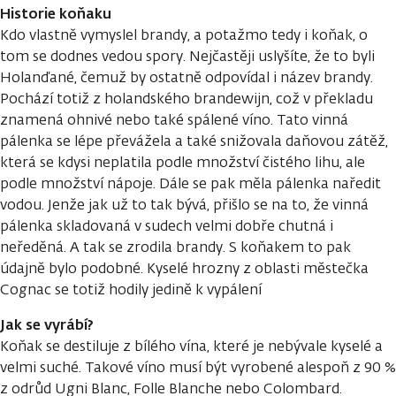
Historie koňaku
Kdo vlastně vymyslel brandy, a potažmo tedy i koňak, o
tom se dodnes vedou spory. Nejčastěji uslyšíte, že to byli
Holanďané, čemuž by ostatně odpovídal i název brandy.
Pochází totiž z holandského brandewijn, což v překladu
znamená ohnivé nebo také spálené víno. Tato vinná
pálenka se lépe převážela a také snižovala daňovou zátěž,
která se kdysi neplatila podle množství čistého lihu, ale
podle množství nápoje. Dále se pak měla pálenka naředit
vodou. Jenže jak už to tak bývá, přišlo se na to, že vinná
pálenka skladovaná v sudech velmi dobře chutná i
neředěná. A tak se zrodila brandy. S koňakem to pak
údajně bylo podobné. Kyselé hrozny z oblasti městečka
Cognac se totiž hodily jedině k vypálení
Jak se vyrábí?
Koňak se destiluje z bílého vína, které je nebývale kyselé a
velmi suché. Takové víno musí být vyrobené alespoň z 90 %
z odrůd Ugni Blanc, Folle Blanche nebo Colombard.