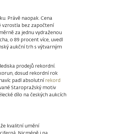
sku. Právě naopak. Cena
 vzrostla bez započtení
růměrně za jednu vydraženou
ha, o 89 procent více, uvedl
mský aukční trh s výtvarným
hlediska prodejů rekordní.
 korun, dosud rekordní rok
 navíc padl absolutní
rekord
zvané Staropražský motiv
ělecké dílo na českých aukcích
 že kvalitní umění
ouciferná. Nicméně i na