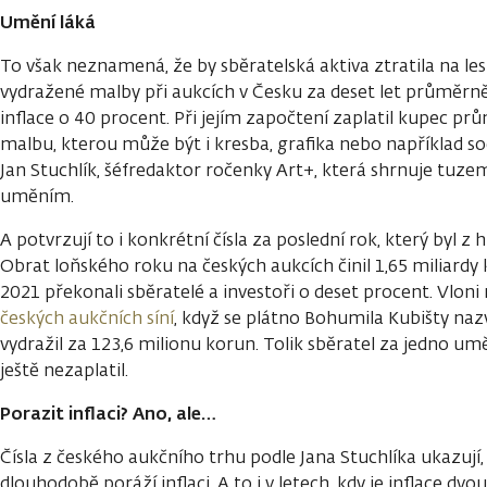
Umění láká
To však neznamená, že by sběratelská aktiva ztratila na le
vydražené malby při aukcích v Česku za deset let průměrně
inflace o 40 procent. Při jejím započtení zaplatil kupec p
malbu, kterou může být i kresba, grafika nebo například soc
Jan Stuchlík, šéfredaktor ročenky Art+, která shrnuje tuze
uměním.
A potvrzují to i konkrétní čísla za poslední rok, který byl z 
Obrat loňského roku na českých aukcích činil 1,65 miliardy
2021 překonali sběratelé a investoři o deset procent. Vloni
českých aukčních síní
, když se plátno Bohumila Kubišty na
vydražil za 123,6 milionu korun. Tolik sběratel za jedno um
ještě nezaplatil.
Porazit inflaci? Ano, ale…
Čísla z českého aukčního trhu podle Jana Stuchlíka ukazují,
dlouhodobě poráží inflaci. A to i v letech, kdy je inflace dv