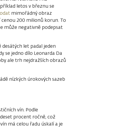
íklad letos v březnu se
rodat
mimořádný obraz
í cenou 200 milionů korun. To
 se může negativně podepsat
 desátých let padal jeden
dy se jedno dílo Leonarda Da
by ale trh nejdražších obrazů
ekádě nízkých úrokových sazeb
tičních vín. Podle
deset procent ročně, což
vín má celou řadu úskalí a je