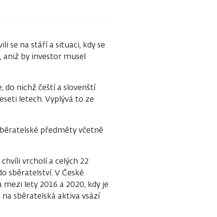
i se na stáří a situaci, kdy se
e, aniž by investor musel
 do nichž čeští a slovenští
eseti letech. Vyplývá to ze
 sběratelské předměty včetně
hvíli vrcholí a celých 22
o sběratelství. V České
 mezi lety 2016 a 2020, kdy je
 na sběratelská aktiva vsází