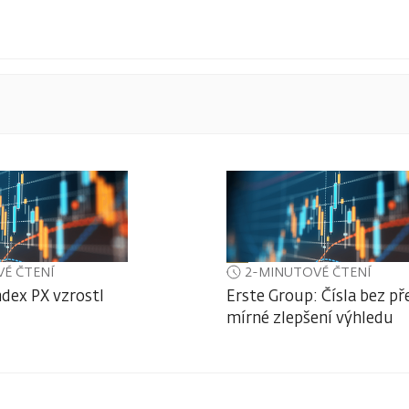
É ČTENÍ
2-MINUTOVÉ ČTENÍ
ndex PX vzrostl
Erste Group: Čísla bez př
mírné zlepšení výhledu