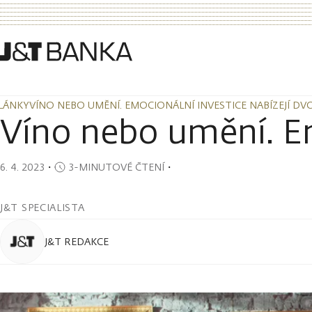
LÁNKY
VÍNO NEBO UMĚNÍ. EMOCIONÁLNÍ INVESTICE NABÍZEJÍ DV
LÁNKY
VÍNO NEBO UMĚNÍ. EMOCIONÁLNÍ INVESTICE NABÍZEJÍ DV
Víno nebo umění. Em
6. 4. 2023
・
3-MINUTOVÉ ČTENÍ
・
J&T SPECIALISTA
J&T REDAKCE