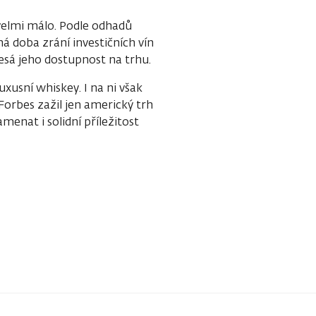
 velmi málo. Podle odhadů
á doba zrání investičních vín
klesá jeho dostupnost na trhu.
uxusní whiskey. I na ni však
Forbes zažil jen americký trh
enat i solidní příležitost