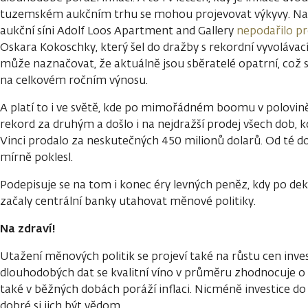
tuzemském aukčním trhu se mohou projevovat výkyvy. Např
aukční síni Adolf Loos Apartment and Gallery
nepodařilo p
Oskara Kokoschky, který šel do dražby s rekordní vyvolávac
může naznačovat, že aktuálně jsou sběratelé opatrní, což
na celkovém ročním výnosu.
A platí to i ve světě, kde po mimořádném boomu v polovině
rekord za druhým a došlo i na nejdražší prodej všech dob, k
Vinci prodalo za neskutečných 450 milionů dolarů. Od té do
mírně poklesl.
Podepisuje se na tom i konec éry levných peněz, kdy po d
začaly centrální banky utahovat měnové politiky.
Na zdraví!
Utažení měnových politik se projeví také na růstu cen inves
dlouhodobých dat se kvalitní víno v průměru zhodnocuje o 
také v běžných dobách poráží inflaci. Nicméně investice do 
dobré si jich být vědom.