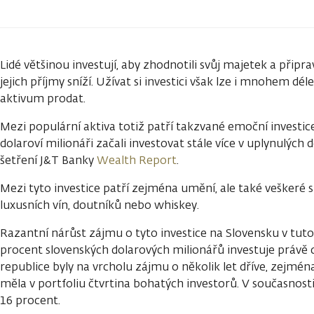
Lidé většinou investují, aby zhodnotili svůj majetek a připravil
jejich příjmy sníží. Užívat si investici však lze i mnohem dél
aktivum prodat.
Mezi populární aktiva totiž patří takzvané emoční investice,
dolaroví milionáři začali investovat stále více v uplynulých d
šetření J&T Banky
Wealth Report
.
Mezi tyto investice patří zejména umění, ale také veškeré
luxusních vín, doutníků nebo whiskey.
Razantní nárůst zájmu o tyto investice na Slovensku v tuto c
procent slovenských dolarových milionářů investuje právě d
republice byly na vrcholu zájmu o několik let dříve, zejména
měla v portfoliu čtvrtina bohatých investorů. V současnosti
16 procent.