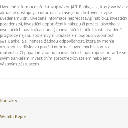
Uvedené informace představují názor J&T Banka, a.s., který vychází z
aktuálně dostupných informací v čase jeho zhotovení k výše
uvedenému dni. Uvedené informace nepředstavují nabídku, investiční
poradenství, investiční doporučení k nákupu či prodeji jakýchkoliv
investičních nástrojů ani analýzu investičních příležitostí. Uvedené
prognózy nejsou spolehlivým ukazatelem budoucí výkonnosti.
J&T Banka, a.s., nenese žádnou odpovědnost, která by mohla
vzniknout v důsledku použití informací uvedených v tomto
materiálu. O případné vhodnosti investičních nástrojů se poraďte se
svým bankéřem, investičním zprostředkovatelem nebo jeho
vázaným zástupcem.
Kontakty
Wealth Report