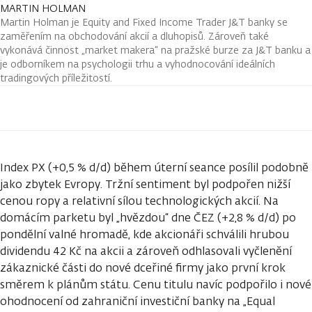
MARTIN HOLMAN
Martin Holman je Equity and Fixed Income Trader J&T banky se
zaměřením na obchodování akcií a dluhopisů. Zároveň také
vykonává činnost „market makera“ na pražské burze za J&T banku a
je odborníkem na psychologii trhu a vyhodnocování ideálních
tradingových příležitostí.
Index PX (+0,5 % d/d) během úterní seance posílil podobně
jako zbytek Evropy. Tržní sentiment byl podpořen nižší
cenou ropy a relativní sílou technologických akcií. Na
domácím parketu byl „hvězdou“ dne ČEZ (+2,8 % d/d) po
pondělní valné hromadě, kde akcionáři schválili hrubou
dividendu 42 Kč na akcii a zároveň odhlasovali vyčlenění
zákaznické části do nové dceřiné firmy jako první krok
směrem k plánům státu. Cenu titulu navíc podpořilo i nové
ohodnocení od zahraniční investiční banky na „Equal