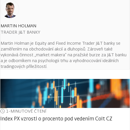
MARTIN HOLMAN
TRADER J&T BANKY
Martin Holman je Equity and Fixed Income Trader J&T banky se
zaměřením na obchodování akcií a dluhopisů. Zároveň také
vykonává činnost „market makera“ na pražské burze za J&T banku
a je odborníkem na psychologii trhu a vyhodnocování ideálních
tradingových příležitostí.
1-MINUTOVÉ ČTENÍ
Index PX vzrostl o procento pod vedením Colt CZ