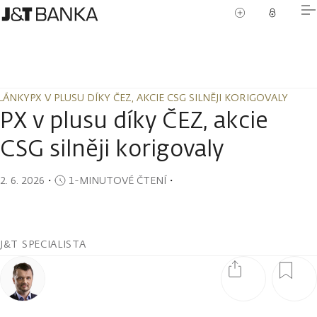
LÁNKY
PX V PLUSU DÍKY ČEZ, AKCIE CSG SILNĚJI KORIGOVALY
LÁNKY
PX V PLUSU DÍKY ČEZ, AKCIE CSG SILNĚJI KORIGOVALY
PX v plusu díky ČEZ, akcie
CSG silněji korigovaly
2. 6. 2026
・
1-MINUTOVÉ ČTENÍ
・
J&T SPECIALISTA