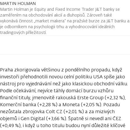
MARTIN HOLMAN
Martin Holman je Equity and Fixed Income Trader J&T banky se
zaměřením na obchodování akcií a dluhopisů. Zároveň také
vykonává činnost „market makera“ na pražské burze za J&T banku a
je odborníkem na psychologii trhu a vyhodnocování ideálních
tradingových příležitostí.
Praha zkorigovala většinou z pondělního propadu, když
investoři přehodnotili novou celní politiku USA spíše jako
nástroj pro vyjednávání než jako klasickou obchodní válku.
Podle očekávání, nejvíce táhly domácí burzu vzhůru
finanční tituly, jmenovitě rakouská Erste Group (+2,32 %),
Komerční banka (+2,28 %) a Moneta (+2,05 %). Pozadu
nezůstala zbrojovka Colt CZ (+2,01 %) a za mizivých
objemů i Gen Digital (+3,66 %). Špatně si nevedl ani ČEZ
(+0,49 %), i když u toho titulu budou nyní důležité klíčové