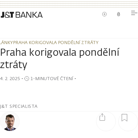
LÁNKY
PRAHA KORIGOVALA PONDĚLNÍ ZTRÁTY
LÁNKY
PRAHA KORIGOVALA PONDĚLNÍ ZTRÁTY
Praha korigovala pondělní
ztráty
4. 2. 2025
・
1-MINUTOVÉ ČTENÍ
・
J&T SPECIALISTA