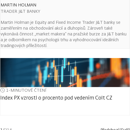
MARTIN HOLMAN
TRADER J&T BANKY
Martin Holman je Equity and Fixed Income Trader J&T banky se
zaměřením na obchodování akcií a dluhopisů. Zároveň také
vykonává činnost „market makera“ na pražské burze za J&T banku
a je odborníkem na psychologii trhu a vyhodnocování ideálních
tradingových příležitostí.
1-MINUTOVÉ ČTENÍ
Index PX vzrostl o procento pod vedením Colt CZ
1
/
214
Předchozí
/
Další