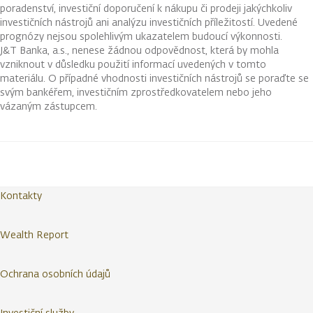
poradenství, investiční doporučení k nákupu či prodeji jakýchkoliv
investičních nástrojů ani analýzu investičních příležitostí. Uvedené
prognózy nejsou spolehlivým ukazatelem budoucí výkonnosti.
J&T Banka, a.s., nenese žádnou odpovědnost, která by mohla
vzniknout v důsledku použití informací uvedených v tomto
materiálu. O případné vhodnosti investičních nástrojů se poraďte se
svým bankéřem, investičním zprostředkovatelem nebo jeho
vázaným zástupcem.
Kontakty
Wealth Report
Ochrana osobních údajů
Investiční služby