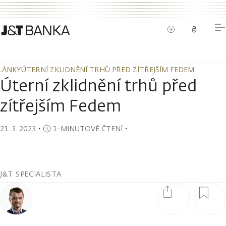
LÁNKY
ÚTERNÍ ZKLIDNĚNÍ TRHŮ PŘED ZÍTŘEJŠÍM FEDEM
LÁNKY
ÚTERNÍ ZKLIDNĚNÍ TRHŮ PŘED ZÍTŘEJŠÍM FEDEM
Úterní zklidnění trhů před
zítřejším Fedem
21. 3. 2023
・
1-MINUTOVÉ ČTENÍ
・
J&T SPECIALISTA