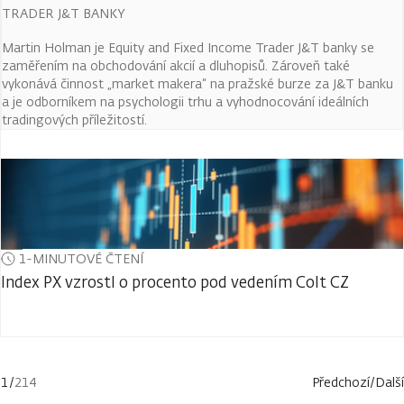
TRADER J&T BANKY
Martin Holman je Equity and Fixed Income Trader J&T banky se
zaměřením na obchodování akcií a dluhopisů. Zároveň také
vykonává činnost „market makera“ na pražské burze za J&T banku
a je odborníkem na psychologii trhu a vyhodnocování ideálních
tradingových příležitostí.
1-MINUTOVÉ ČTENÍ
Index PX vzrostl o procento pod vedením Colt CZ
1
/
214
Předchozí
/
Další