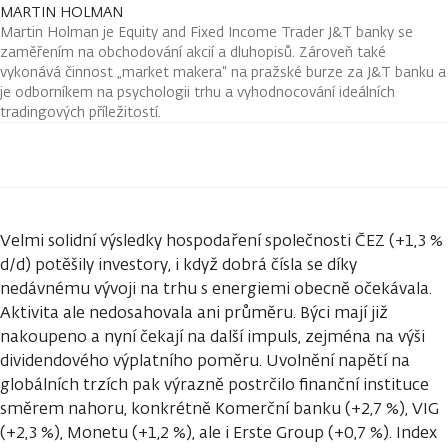
MARTIN HOLMAN
Martin Holman je Equity and Fixed Income Trader J&T banky se
zaměřením na obchodování akcií a dluhopisů. Zároveň také
vykonává činnost „market makera“ na pražské burze za J&T banku a
je odborníkem na psychologii trhu a vyhodnocování ideálních
tradingových příležitostí.
Velmi solidní výsledky hospodaření společnosti ČEZ (+1,3 %
d/d) potěšily investory, i když dobrá čísla se díky
nedávnému vývoji na trhu s energiemi obecně očekávala.
Aktivita ale nedosahovala ani průměru. Býci mají již
nakoupeno a nyní čekají na další impuls, zejména na výši
dividendového výplatního poměru. Uvolnění napětí na
globálních trzích pak výrazně postrčilo finanční instituce
směrem nahoru, konkrétně Komerční banku (+2,7 %), VIG
(+2,3 %), Monetu (+1,2 %), ale i Erste Group (+0,7 %). Index