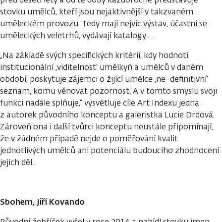
stovku umělců, kteří jsou nejaktivnější v takzvaném
uměleckém provozu. Tedy mají nejvíc výstav, účastní se
uměleckých veletrhů, vydávají katalogy…
„Na základě svých specifických kritérií, kdy hodnotí
institucionální ‚viditelnost‘ umělkyň a umělců v daném
období, poskytuje zájemci o žijící umělce ‚ne-definitivní‘
seznam, komu věnovat pozornost. A v tomto smyslu svoji
funkci nadále splňuje,“ vysvětluje cíle Art Indexu jedna
z autorek původního konceptu a galeristka Lucie Drdová.
Zároveň ona i další tvůrci konceptu neustále připomínají,
že v žádném případě nejde o poměřování kvalit
jednotlivých umělců ani potenciálu budoucího zhodnocení
jejich děl.
Sbohem, Jiří Kovando
Původní žebříček vyšel v roce 2014 a nabídl stovku jmen