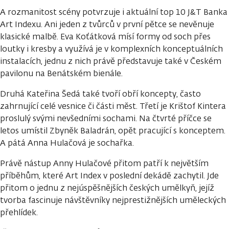
A rozmanitost scény potvrzuje i aktuální top 10 J&T Banka
Art Indexu. Ani jeden z tvůrců v první pětce se nevěnuje
klasické malbě. Eva Koťátková mísí formy od soch přes
loutky i kresby a využívá je v komplexních konceptuálních
instalacích, jednu z nich právě představuje také v Českém
pavilonu na Benátském bienále.
Druhá Kateřina Šedá také tvoří obří koncepty, často
zahrnující celé vesnice či části měst. Třetí je Krištof Kintera
proslulý svými nevšedními sochami. Na čtvrté příčce se
letos umístil Zbyněk Baladrán, opět pracující s konceptem.
A pátá Anna Hulačová je sochařka.
Právě nástup Anny Hulačové přitom patří k největším
příběhům, které Art Index v poslední dekádě zachytil. Jde
přitom o jednu z nejúspěšnějších českých umělkyň, jejíž
tvorba fascinuje návštěvníky nejprestižnějších uměleckých
přehlídek.