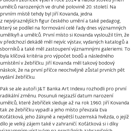
umělců narozených ve druhé polovině 20. století. Na
prvním místě tehdy byl Jiří Kovanda, jedna
z nejvýraznějších figur českého umění a také pedagog,
který se podílel na formování celé řady dnes významných
umělkyň a umělců. První místo si Kovanda vysloužil tím, že
v předchozí dekádě měl nejvíc výstav, vydaných katalogů a
sborníků a také měl zastoupení významnými galeriemi. To
byla klíčová kritéria pro výpočet bodů a následného
umístění v žebříčku. Jiří Kovanda měl takový bodový
náskok, že na první příčce neochvějně zůstal prvních pět
vydání žebříčku.
Pak se ale autoři J&T Banka Art Indexu rozhodli pro první
radikální změnu. Posunuli nejzazší datum narození
umělců, které žebříček sleduje až na rok 1960. Jiří Kovanda
tak ze žebříčku vypadl a jeho místo převzala Eva
Koťátková, jeho žákyně a největší tuzemská hvězda, o jejíž
dílo je velký zájem také v zahraničí. Koťátková si i díky
významným výstavám na prestižních zahraničních