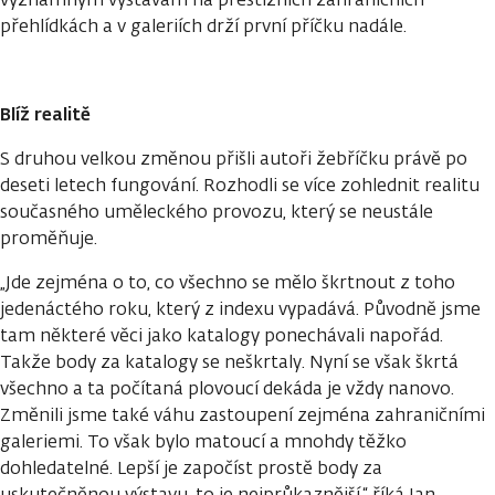
přehlídkách a v galeriích drží první příčku nadále.
Blíž realitě
S druhou velkou změnou přišli autoři žebříčku právě po
deseti letech fungování. Rozhodli se více zohlednit realitu
současného uměleckého provozu, který se neustále
proměňuje.
„Jde zejména o to, co všechno se mělo škrtnout z toho
jedenáctého roku, který z indexu vypadává. Původně jsme
tam některé věci jako katalogy ponechávali napořád.
Takže body za katalogy se neškrtaly. Nyní se však škrtá
všechno a ta počítaná plovoucí dekáda je vždy nanovo.
Změnili jsme také váhu zastoupení zejména zahraničními
galeriemi. To však bylo matoucí a mnohdy těžko
dohledatelné. Lepší je započíst prostě body za
uskutečněnou výstavu, to je nejprůkaznější,“ říká Jan