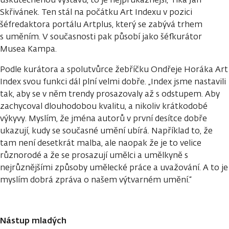
Skřivánek. Ten stál na počátku Art Indexu v pozici
šéfredaktora portálu Artplus, který se zabývá trhem
s uměním. V současnosti pak působí jako šéfkurátor
Musea Kampa.
Podle kurátora a spolutvůrce žebříčku Ondřeje Horáka Art
Index svou funkci dál plní velmi dobře. „Index jsme nastavili
tak, aby se v něm trendy prosazovaly až s odstupem. Aby
zachycoval dlouhodobou kvalitu, a nikoliv krátkodobé
výkyvy. Myslím, že jména autorů v první desítce dobře
ukazují, kudy se současné umění ubírá. Například to, že
tam není desetkrát malba, ale naopak že je to velice
různorodé a že se prosazují umělci a umělkyně s
nejrůznějšími způsoby umělecké práce a uvažování. A to je
myslím dobrá zpráva o našem výtvarném umění.“
Nástup mladých