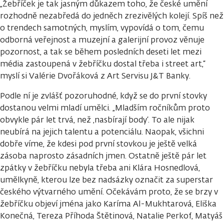
„Žebříček je tak jasným důkazem toho, že české umění
rozhodně nezabředá do jedněch zrezivělých kolejí. Spíš než
o trendech samotných, myslím, vypovídá o tom, čemu
odborná veřejnost a muzejní a galerijní provoz věnuje
pozornost, a tak se během posledních deseti let mezi
média zastoupená v žebříčku dostal třeba i street art,“
myslí si Valérie Dvořáková z Art Servisu J&T Banky.
Podle ní je zvlášť pozoruhodné, když se do první stovky
dostanou velmi mladí umělci. „Mladším ročníkům proto
obvykle pár let trvá, než ‚nasbírají body‘. To ale nijak
neubírá na jejich talentu a potenciálu. Naopak, všichni
dobře víme, že kdesi pod první stovkou je ještě velká
zásoba naprosto zásadních jmen. Ostatně ještě pár let
zpátky v žebříčku nebyla třeba ani Klára Hosnedlová,
umělkyně, kterou lze bez nadsázky označit za superstar
českého výtvarného umění. Očekávám proto, že se brzy v
žebříčku objeví jména jako Karíma Al-Mukhtarová, Eliška
Konečná, Tereza Příhoda Štětinová, Natalie Perkof, Matyáš