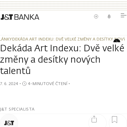
LÁNKY
DEKÁDA ART INDEXU: DVĚ VELKÉ ZMĚNY A DESÍTKY NOV
LÁNKY
DEKÁDA ART INDEXU: DVĚ VELKÉ ZMĚNY A DESÍTKY NOV
Dekáda Art Indexu: Dvě velké
změny a desítky nových
talentů
7. 6. 2024
・
4-MINUTOVÉ ČTENÍ
・
J&T SPECIALISTA