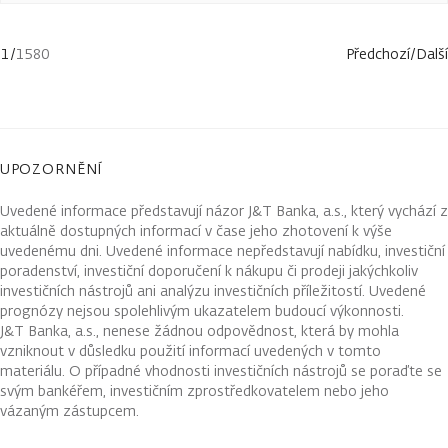
1
/
1580
Předchozí
/
Další
UPOZORNĚNÍ
Uvedené informace představují názor J&T Banka, a.s., který vychází z
aktuálně dostupných informací v čase jeho zhotovení k výše
uvedenému dni. Uvedené informace nepředstavují nabídku, investiční
poradenství, investiční doporučení k nákupu či prodeji jakýchkoliv
investičních nástrojů ani analýzu investičních příležitostí. Uvedené
prognózy nejsou spolehlivým ukazatelem budoucí výkonnosti.
J&T Banka, a.s., nenese žádnou odpovědnost, která by mohla
vzniknout v důsledku použití informací uvedených v tomto
materiálu. O případné vhodnosti investičních nástrojů se poraďte se
svým bankéřem, investičním zprostředkovatelem nebo jeho
vázaným zástupcem.