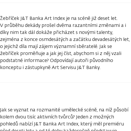
Žebříček J&T Banka Art Index je na scéně již deset let.
V průběhu dekády prošel dvěma razantními změnami a i
díky nim tak dál dokáže přicházet s novými talenty,
zejména z konce osmdesátých a začátku devadesátých let,
o jejichž díla mají zájem významní sběratelé. Jak se
žebříček proměňuje a jak jej číst, abychom si z něj vzali
podstatné informace? Odpovídají autoři původního
konceptu i zástupkyně Art Servisu J&T Banky.
Jak se vyznat na rozmanité umělecké scéně, na níž působí
kolem dvou tisíc aktivních tvůrců? Jeden z možných
pohledů nabízí J&T Banka Art Index, který měl premiéru
před deseti lety a od té doby každoročně představuje