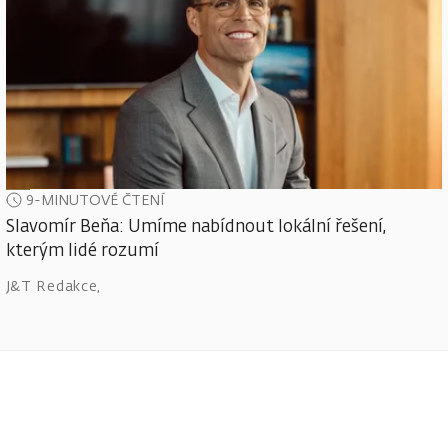
9-MINUTOVÉ ČTENÍ
Slavomír Beňa: Umíme nabídnout lokální řešení,
kterým lidé rozumí
J&T Redakce
,