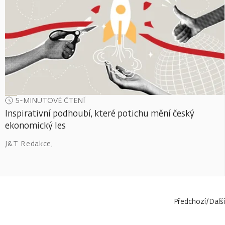
5-MINUTOVÉ ČTENÍ
Inspirativní podhoubí, které potichu mění český
ekonomický les
J&T Redakce
,
Předchozí
/
Další