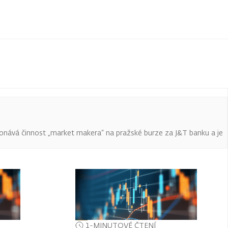
onává činnost „market makera“ na pražské burze za J&T banku a je
1-MINUTOVÉ ČTENÍ