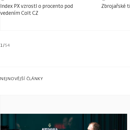
Index PX vzrostl o procento pod
Zbrojařské t
vedením Colt CZ
1
/
54
NEJNOVĚJŠÍ ČLÁNKY