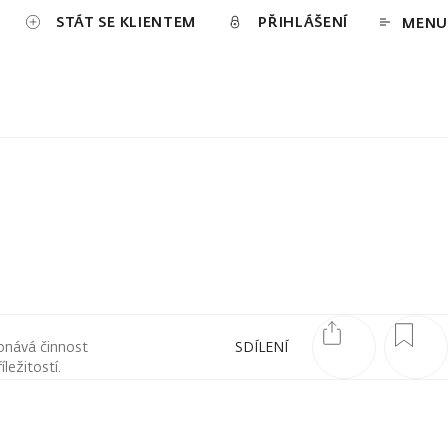
STÁT SE KLIENTEM
PŘIHLÁŠENÍ
MENU
onává činnost
SDÍLENÍ
ležitostí.