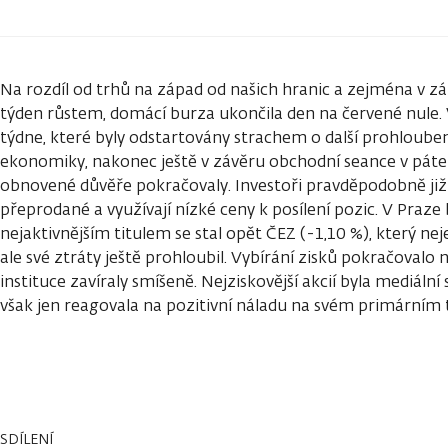
Na rozdíl od trhů na západ od našich hranic a zejména v zá
týden růstem, domácí burza ukončila den na červené nule.
týdne, které byly odstartovány strachem o další prohloube
ekonomiky, nakonec ještě v závěru obchodní seance v pátek
obnovené důvěře pokračovaly. Investoři pravděpodobně již
přeprodané a využívají nízké ceny k posílení pozic. V Praze
nejaktivnějším titulem se stal opět ČEZ (-1,10 %), který ne
ale své ztráty ještě prohloubil. Vybírání zisků pokračovalo 
instituce zavíraly smíšeně. Nejziskovější akcií byla mediáln
však jen reagovala na pozitivní náladu na svém primárním 
SDÍLENÍ