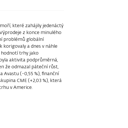
moří, které zahájily jedenáctý
 Výprodeje z konce minulého
ní problémů globální
 korigovaly a dnes v náhle
 hodnotí trhy jako
 byla aktivita podprůměrná,
jen že odmazal páteční růst,
na Avastu (-0,55 %), finanční
í skupina CME (+2,03 %), která
trhu v Americe.