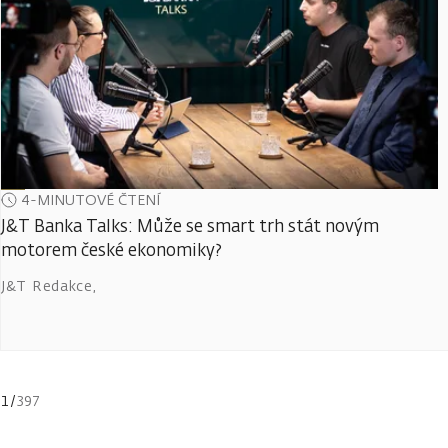
4-MINUTOVÉ ČTENÍ
J&T Banka Talks: Může se smart trh stát novým
motorem české ekonomiky?
J&T Redakce
,
1
/
397