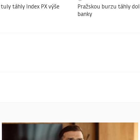
ituly táhly Index PX výše
Pražskou burzu táhly do
banky