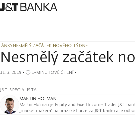
LÁNKY
NESMĚLÝ ZAČÁTEK NOVÉHO TÝDNE
LÁNKY
NESMĚLÝ ZAČÁTEK NOVÉHO TÝDNE
Nesmělý začátek n
11. 3. 2019
・
1-MINUTOVÉ ČTENÍ
・
J&T SPECIALISTA
MARTIN HOLMAN
Martin Holman je Equity and Fixed Income Trader J&T ban
„market makera“ na pražské burze za J&T banku a je odborn