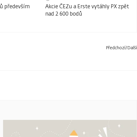
lů především
Akcie ČEZu a Erste vytáhly PX zpět
nad 2 600 bodů
Předchozí
/
Další