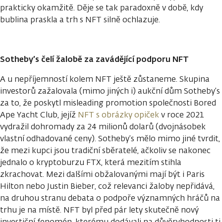
prakticky okamžitě. Děje se tak paradoxně v době, kdy
bublina praskla a trh s NFT silně ochlazuje.
Sotheby’s čelí žalobě za zavádějící podporu NFT
A u nepříjemností kolem NFT ještě zůstaneme. Skupina
investorů zažalovala (mimo jiných i) aukční dům Sotheby’s
za to, že poskytl misleading promotion společnosti Bored
Ape Yacht Club, jejíž
NFT s obrázky opiček
v roce 2021
vydražil dohromady za 24 milionů dolarů (dvojnásobek
vlastní odhadované ceny). Sotheby’s mělo mimo jiné tvrdit,
že mezi kupci jsou tradiční sběratelé, ačkoliv se nakonec
jednalo o kryptoburzu FTX, která mezitím stihla
zkrachovat. Mezi dalšími obžalovanými mají být i Paris
Hilton nebo Justin Bieber, což relevanci žaloby nepřidává,
na druhou stranu debata o podpoře významných hráčů na
trhu je na místě. NFT byl před pár lety skutečně nový
investiční fenomén, kterému dodávali na důvěryhodnosti ti,