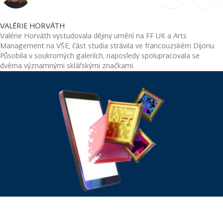
VALÉRIE HORVÁTH
Valérie Horváth vystudovala dějiny umění na FF UK a Arts
Management na VŠE, část studia strávila ve francouzském Dijonu.
Působila v soukromých galeriích, naposledy spolupracovala se
dvěma významnými sklářskými značkami.