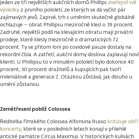
Jeden ze tří největších aukčních domů Phillips
zveřejnil své
výsledky
z prvního pololetí, ze kterých se dá vyčíst pár
zajímavých jevů. Zaprvé, trh s uměním skutečně globálně
ochlazuje – obrat Phillipsu meziročně klesl o 39 procent.
Zadruhé, největší podíl na klesajícím obratu mají privátní
prodeje, které klesly meziročně o dramatických 72
procent. Ty se přitom loni po covidové pauze dostaly na
rekordní čísla. A zatřetí, aukční domy doslova zaplavují noví
klienti. U Phillipsu to v minulém pololetí bylo dokonce 40
procent, 30 procent dražitelů a kupujících pak tvoří
mileniálové a generace Z. Otázkou zůstává, jak dlouho u
umění zůstanou.
Zemětřesení poblíž Colossea
Ředitelka římského Colossea Alfonsina Russo
kritizuje obří
koncerty
, které se v posledních letech konají v přilehlé
antické památce Circus Maximus. V historických kulisách