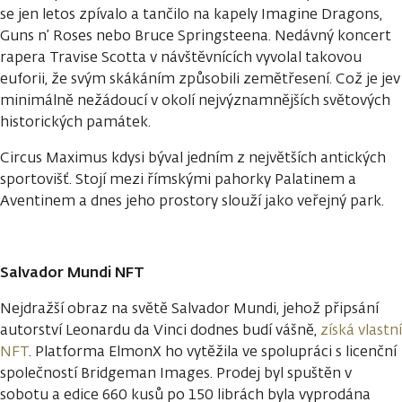
se jen letos zpívalo a tančilo na kapely Imagine Dragons,
Guns n’ Roses nebo Bruce Springsteena. Nedávný koncert
rapera Travise Scotta v návštěvnících vyvolal takovou
euforii, že svým skákáním způsobili zemětřesení. Což je jev
minimálně nežádoucí v okolí nejvýznamnějších světových
historických památek.
Circus Maximus kdysi býval jedním z největších antických
sportovišť. Stojí mezi římskými pahorky Palatinem a
Aventinem a dnes jeho prostory slouží jako veřejný park.
Salvador Mundi NFT
Nejdražší obraz na světě Salvador Mundi, jehož připsání
autorství Leonardu da Vinci dodnes budí vášně,
získá vlastní
NFT
. Platforma ElmonX ho vytěžila ve spolupráci s licenční
společností Bridgeman Images. Prodej byl spuštěn v
sobotu a edice 660 kusů po 150 librách byla vyprodána