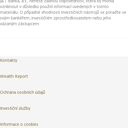
J&T Banka, a.s., nenese žádnou odpovědnost, která by mohla
vzniknout v důsledku použití informací uvedených v tomto
materiálu. O případné vhodnosti investičních nástrojů se poraďte se
svým bankéřem, investičním zprostředkovatelem nebo jeho
vázaným zástupcem.
Kontakty
Wealth Report
Ochrana osobních údajů
Investiční služby
Informace o cookies