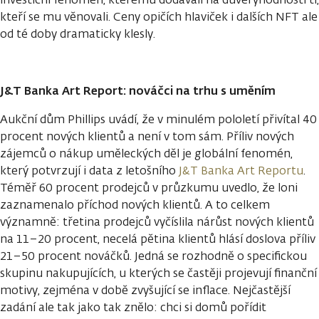
kteří se mu věnovali. Ceny opičích hlaviček i dalších NFT ale
od té doby dramaticky klesly.
J&T Banka Art Report: nováčci na trhu s uměním
Aukční dům Phillips uvádí, že v minulém pololetí přivítal 40
procent nových klientů a není v tom sám. Příliv nových
zájemců o nákup uměleckých děl je globální fenomén,
který potvrzují i data z letošního
J&T Banka Art Reportu
.
Téměř 60 procent prodejců v průzkumu uvedlo, že loni
zaznamenalo příchod nových klientů. A to celkem
významně: třetina prodejců vyčíslila nárůst nových klientů
na 11–20 procent, necelá pětina klientů hlásí doslova příliv
21–50 procent nováčků. Jedná se rozhodně o specifickou
skupinu nakupujících, u kterých se častěji projevují finanční
motivy, zejména v době zvyšující se inflace. Nejčastější
zadání ale tak jako tak znělo: chci si domů pořídit