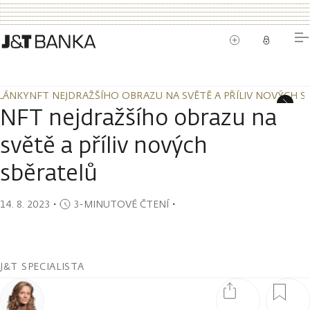
LÁNKY
NFT NEJDRAŽŠÍHO OBRAZU NA SVĚTĚ A PŘÍLIV NOVÝCH S
LÁNKY
NFT NEJDRAŽŠÍHO OBRAZU NA SVĚTĚ A PŘÍLIV NOVÝCH S
NFT nejdražšího obrazu na
světě a příliv nových
sběratelů
14. 8. 2023
・
3-MINUTOVÉ ČTENÍ
・
J&T SPECIALISTA