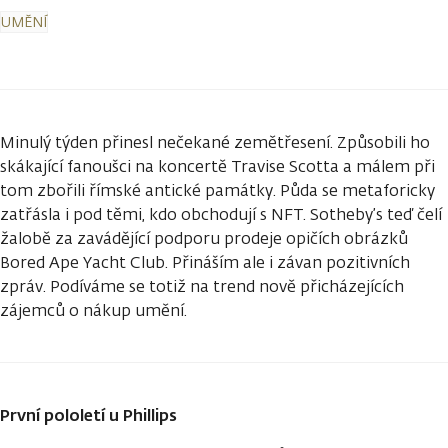
UMĚNÍ
Minulý týden přinesl nečekané zemětřesení. Způsobili ho
skákající fanoušci na koncertě Travise Scotta a málem při
tom zbořili římské antické památky. Půda se metaforicky
zatřásla i pod těmi, kdo obchodují s NFT. Sotheby’s teď čelí
žalobě za zavádějící podporu prodeje opičích obrázků
Bored Ape Yacht Club. Přináším ale i závan pozitivních
zpráv. Podíváme se totiž na trend nově přicházejících
zájemců o nákup umění.
První pololetí u Phillips