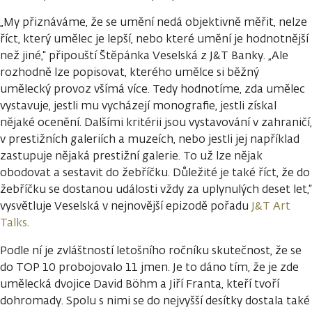
„My přiznáváme, že se umění nedá objektivně měřit, nelze
říct, který umělec je lepší, nebo které umění je hodnotnější
než jiné,“ připouští Štěpánka Veselská z J&T Banky. „Ale
rozhodně lze popisovat, kterého umělce si běžný
umělecký provoz všímá více. Tedy hodnotíme, zda umělec
vystavuje, jestli mu vycházejí monografie, jestli získal
nějaké ocenění. Dalšími kritérii jsou vystavování v zahraničí,
v prestižních galeriích a muzeích, nebo jestli jej například
zastupuje nějaká prestižní galerie. To už lze nějak
obodovat a sestavit do žebříčku. Důležité je také říct, že do
žebříčku se dostanou události vždy za uplynulých deset let,“
vysvětluje Veselská v nejnovější epizodě pořadu
J&T Art
Talks
.
Podle ní je zvláštností letošního ročníku skutečnost, že se
do TOP 10 probojovalo 11 jmen. Je to dáno tím, že je zde
umělecká dvojice David Böhm a Jiří Franta, kteří tvoří
dohromady. Spolu s nimi se do nejvyšší desítky dostala také