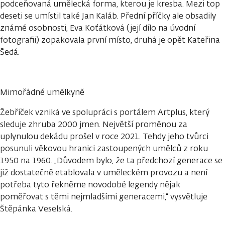
podceňovaná umělecká forma, kterou je kresba. Mezi top
deseti se umístil také Jan Kaláb. Přední příčky ale obsadily
známé osobnosti, Eva Koťátková (její dílo na úvodní
fotografii) zopakovala první místo, druhá je opět Kateřina
Šedá.
Mimořádné umělkyně
Žebříček vzniká ve spolupráci s portálem Artplus, který
sleduje zhruba 2000 jmen. Největší proměnou za
uplynulou dekádu prošel v roce 2021. Tehdy jeho tvůrci
posunuli věkovou hranici zastoupených umělců z roku
1950 na 1960. „Důvodem bylo, že ta předchozí generace se
již dostatečně etablovala v uměleckém provozu a není
potřeba tyto řekněme novodobé legendy nějak
poměřovat s těmi nejmladšími generacemi,“ vysvětluje
Štěpánka Veselská.