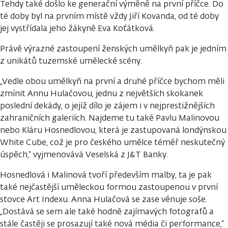
Tehdy také došlo ke generační výměně na první příčce. Do
té doby byl na prvním místě vždy Jiří Kovanda, od té doby
jej vystřídala jeho žákyně Eva Koťátková.
Právě výrazné zastoupení ženských umělkyň pak je jedním
z unikátů tuzemské umělecké scény.
„Vedle obou umělkyň na první a druhé příčce bychom měli
zmínit Annu Hulačovou, jednu z největších skokanek
poslední dekády, o jejíž dílo je zájem i v nejprestižnějších
zahraničních galeriích. Najdeme tu také Pavlu Malinovou
nebo Kláru Hosnedlovou, která je zastupovaná londýnskou
White Cube, což je pro českého umělce téměř neskutečný
úspěch,“ vyjmenovává Veselská z J&T Banky.
Hosnedlová i Malinová tvoří především malby, ta je pak
také nejčastější uměleckou formou zastoupenou v první
stovce Art Indexu. Anna Hulačová se zase věnuje soše.
„Dostává se sem ale také hodně zajímavých fotografů a
stále častěji se prosazují také nová média či performance,“