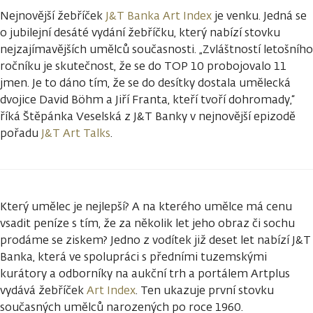
Nejnovější žebříček
J&T Banka Art Index
je venku. Jedná se
o jubilejní desáté vydání žebříčku, který nabízí stovku
nejzajímavějších umělců současnosti. „Zvláštností letošního
ročníku je skutečnost, že se do TOP 10 probojovalo 11
jmen. Je to dáno tím, že se do desítky dostala umělecká
dvojice David Böhm a Jiří Franta, kteří tvoří dohromady,“
říká Štěpánka Veselská z J&T Banky v nejnovější epizodě
pořadu
J&T Art Talks
.
Který umělec je nejlepší? A na kterého umělce má cenu
vsadit peníze s tím, že za několik let jeho obraz či sochu
prodáme se ziskem? Jedno z vodítek již deset let nabízí J&T
Banka, která ve spolupráci s předními tuzemskými
kurátory a odborníky na aukční trh a portálem Artplus
vydává žebříček
Art Index
. Ten ukazuje první stovku
současných umělců narozených po roce 1960.