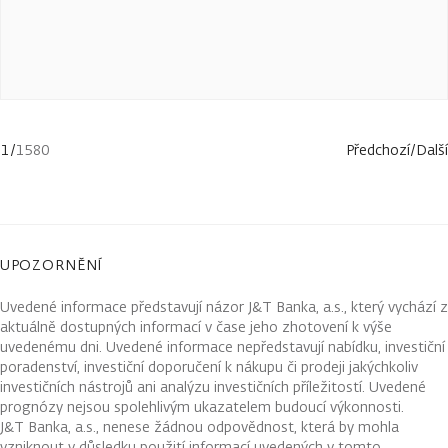
1
/
1580
Předchozí
/
Další
UPOZORNĚNÍ
Uvedené informace představují názor J&T Banka, a.s., který vychází z
aktuálně dostupných informací v čase jeho zhotovení k výše
uvedenému dni. Uvedené informace nepředstavují nabídku, investiční
poradenství, investiční doporučení k nákupu či prodeji jakýchkoliv
investičních nástrojů ani analýzu investičních příležitostí. Uvedené
prognózy nejsou spolehlivým ukazatelem budoucí výkonnosti.
J&T Banka, a.s., nenese žádnou odpovědnost, která by mohla
vzniknout v důsledku použití informací uvedených v tomto