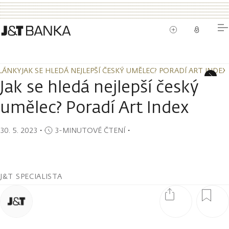
LÁNKY
JAK SE HLEDÁ NEJLEPŠÍ ČESKÝ UMĚLEC? PORADÍ ART INDEX
LÁNKY
JAK SE HLEDÁ NEJLEPŠÍ ČESKÝ UMĚLEC? PORADÍ ART INDEX
Jak se hledá nejlepší český
umělec? Poradí Art Index
30. 5. 2023
・
3-MINUTOVÉ ČTENÍ
・
J&T SPECIALISTA