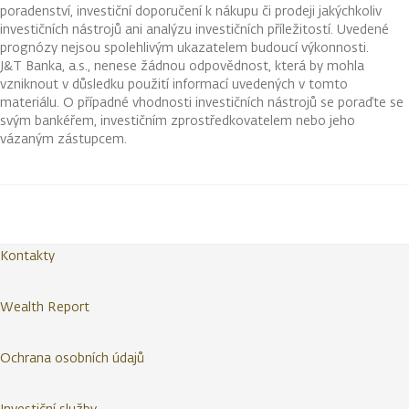
poradenství, investiční doporučení k nákupu či prodeji jakýchkoliv
investičních nástrojů ani analýzu investičních příležitostí. Uvedené
prognózy nejsou spolehlivým ukazatelem budoucí výkonnosti.
J&T Banka, a.s., nenese žádnou odpovědnost, která by mohla
vzniknout v důsledku použití informací uvedených v tomto
materiálu. O případné vhodnosti investičních nástrojů se poraďte se
svým bankéřem, investičním zprostředkovatelem nebo jeho
vázaným zástupcem.
Kontakty
Wealth Report
Ochrana osobních údajů
Investiční služby