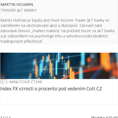
MARTIN HOLMAN
TRADER J&T BANKY
Martin Holman je Equity and Fixed Income Trader J&T banky se
zaměřením na obchodování akcií a dluhopisů. Zároveň také
vykonává činnost „market makera“ na pražské burze za J&T banku
a je odborníkem na psychologii trhu a vyhodnocování ideálních
tradingových příležitostí.
1-MINUTOVÉ ČTENÍ
Index PX vzrostl o procento pod vedením Colt CZ
1
/
214
Předchozí
/
Další