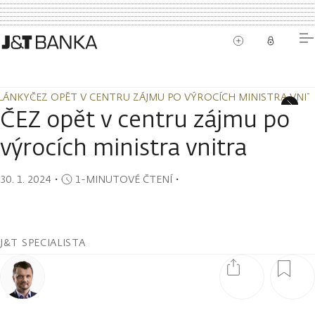
LÁNKY
ČEZ OPĚT V CENTRU ZÁJMU PO VÝROCÍCH MINISTRA VNI
LÁNKY
ČEZ OPĚT V CENTRU ZÁJMU PO VÝROCÍCH MINISTRA VNI
ČEZ opět v centru zájmu po
výrocích ministra vnitra
30. 1. 2024
・
1-MINUTOVÉ ČTENÍ
・
J&T SPECIALISTA