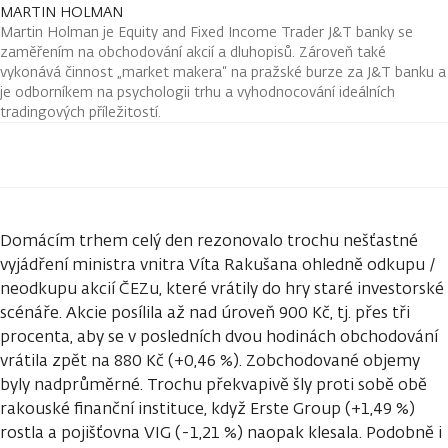
MARTIN HOLMAN
Martin Holman je Equity and Fixed Income Trader J&T banky se
zaměřením na obchodování akcií a dluhopisů. Zároveň také
vykonává činnost „market makera“ na pražské burze za J&T banku a
je odborníkem na psychologii trhu a vyhodnocování ideálních
tradingových příležitostí.
Domácím trhem celý den rezonovalo trochu nešťastné
vyjádření ministra vnitra Víta Rakušana ohledně odkupu /
neodkupu akcií ČEZu, které vrátily do hry staré investorské
scénáře. Akcie posílila až nad úroveň 900 Kč, tj. přes tři
procenta, aby se v posledních dvou hodinách obchodování
vrátila zpět na 880 Kč (+0,46 %). Zobchodované objemy
byly nadprůměrné. Trochu překvapivě šly proti sobě obě
rakouské finanční instituce, když Erste Group (+1,49 %)
rostla a pojišťovna VIG (-1,21 %) naopak klesala. Podobně i