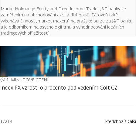
Martin Holman je Equity and Fixed Income Trader J&T banky se
zaměřením na obchodování akcií a dluhopisů. Zároveň také
vykonává činnost „market makera“ na pražské burze za J&T banku
a je odborníkem na psychologii trhu a vyhodnocování ideálních
tradingových příležitostí.
1-MINUTOVÉ ČTENÍ
Index PX vzrostl o procento pod vedením Colt CZ
1
/
214
Předchozí
/
Další