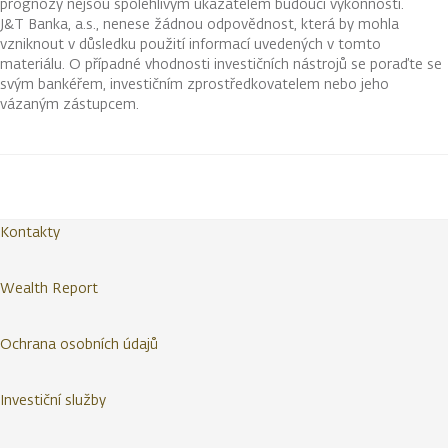
prognózy nejsou spolehlivým ukazatelem budoucí výkonnosti.
J&T Banka, a.s., nenese žádnou odpovědnost, která by mohla
vzniknout v důsledku použití informací uvedených v tomto
materiálu. O případné vhodnosti investičních nástrojů se poraďte se
svým bankéřem, investičním zprostředkovatelem nebo jeho
vázaným zástupcem.
Kontakty
Wealth Report
Ochrana osobních údajů
Investiční služby