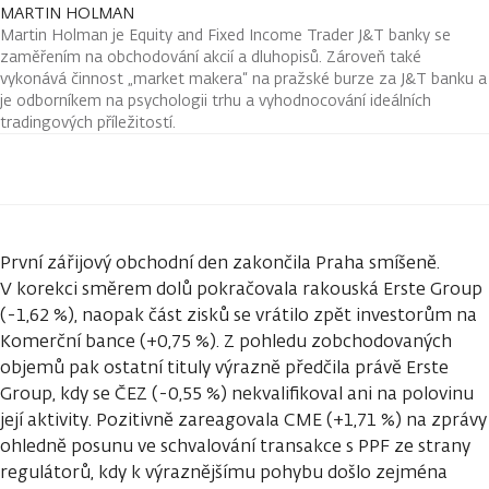
MARTIN HOLMAN
Martin Holman je Equity and Fixed Income Trader J&T banky se
zaměřením na obchodování akcií a dluhopisů. Zároveň také
vykonává činnost „market makera“ na pražské burze za J&T banku a
je odborníkem na psychologii trhu a vyhodnocování ideálních
tradingových příležitostí.
První zářijový obchodní den zakončila Praha smíšeně.
V korekci směrem dolů pokračovala rakouská Erste Group
(-1,62 %), naopak část zisků se vrátilo zpět investorům na
Komerční bance (+0,75 %). Z pohledu zobchodovaných
objemů pak ostatní tituly výrazně předčila právě Erste
Group, kdy se ČEZ (-0,55 %) nekvalifikoval ani na polovinu
její aktivity. Pozitivně zareagovala CME (+1,71 %) na zprávy
ohledně posunu ve schvalování transakce s PPF ze strany
regulátorů, kdy k výraznějšímu pohybu došlo zejména