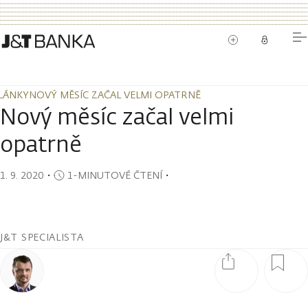
LÁNKY
NOVÝ MĚSÍC ZAČAL VELMI OPATRNĚ
LÁNKY
NOVÝ MĚSÍC ZAČAL VELMI OPATRNĚ
Nový měsíc začal velmi
opatrně
1. 9. 2020
・
1-MINUTOVÉ ČTENÍ
・
J&T SPECIALISTA