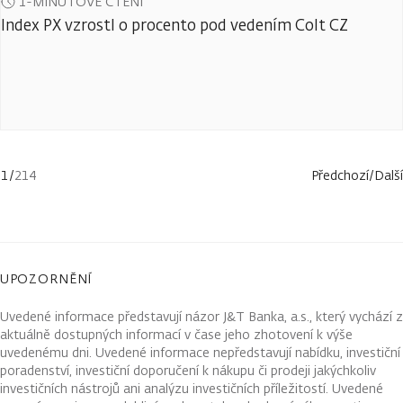
1-MINUTOVÉ ČTENÍ
Index PX vzrostl o procento pod vedením Colt CZ
1
/
214
Předchozí
/
Další
UPOZORNĚNÍ
Uvedené informace představují názor J&T Banka, a.s., který vychází z
aktuálně dostupných informací v čase jeho zhotovení k výše
uvedenému dni. Uvedené informace nepředstavují nabídku, investiční
poradenství, investiční doporučení k nákupu či prodeji jakýchkoliv
investičních nástrojů ani analýzu investičních příležitostí. Uvedené