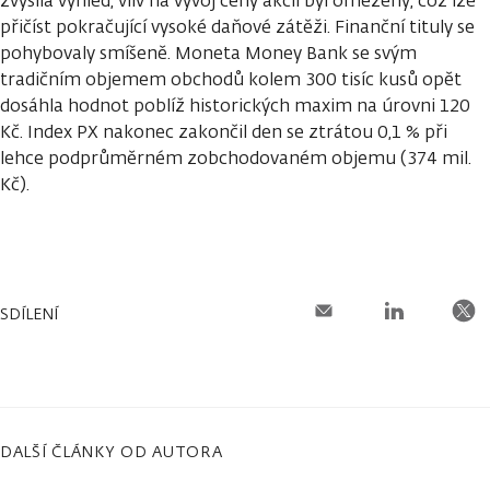
zvýšila výhled, vliv na vývoj ceny akcií byl omezený, což lze
přičíst pokračující vysoké daňové zátěži. Finanční tituly se
pohybovaly smíšeně. Moneta Money Bank se svým
tradičním objemem obchodů kolem 300 tisíc kusů opět
dosáhla hodnot poblíž historických maxim na úrovni 120
Kč. Index PX nakonec zakončil den se ztrátou 0,1 % při
lehce podprůměrném zobchodovaném objemu (374 mil.
Kč).
SDÍLENÍ
DALŠÍ ČLÁNKY OD AUTORA