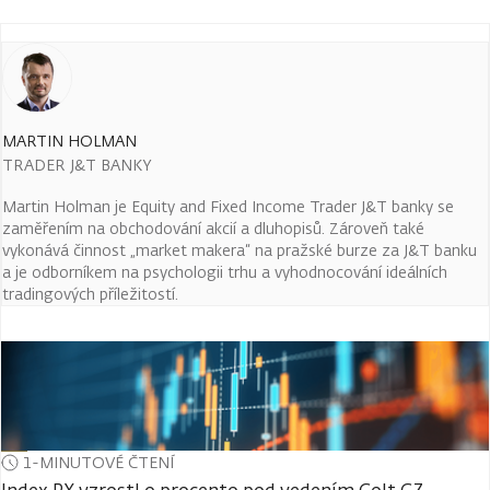
MARTIN HOLMAN
TRADER J&T BANKY
Martin Holman je Equity and Fixed Income Trader J&T banky se
zaměřením na obchodování akcií a dluhopisů. Zároveň také
vykonává činnost „market makera“ na pražské burze za J&T banku
a je odborníkem na psychologii trhu a vyhodnocování ideálních
tradingových příležitostí.
1-MINUTOVÉ ČTENÍ