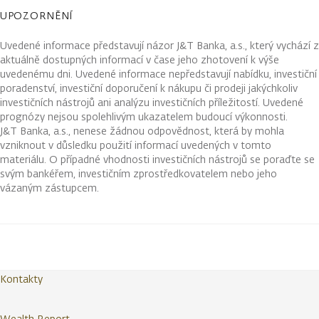
UPOZORNĚNÍ
Uvedené informace představují názor J&T Banka, a.s., který vychází z
aktuálně dostupných informací v čase jeho zhotovení k výše
uvedenému dni. Uvedené informace nepředstavují nabídku, investiční
poradenství, investiční doporučení k nákupu či prodeji jakýchkoliv
investičních nástrojů ani analýzu investičních příležitostí. Uvedené
prognózy nejsou spolehlivým ukazatelem budoucí výkonnosti.
J&T Banka, a.s., nenese žádnou odpovědnost, která by mohla
vzniknout v důsledku použití informací uvedených v tomto
materiálu. O případné vhodnosti investičních nástrojů se poraďte se
svým bankéřem, investičním zprostředkovatelem nebo jeho
vázaným zástupcem.
Kontakty
Wealth Report