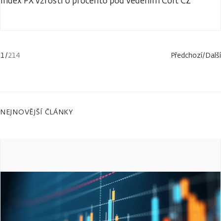
Index PX vzrostl o procento pod vedením Colt CZ
1
/
214
Předchozí
/
Další
NEJNOVĚJŠÍ ČLÁNKY