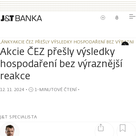
LÁNKY
AKCIE ČEZ PŘEŠLY VÝSLEDKY HOSPODAŘENÍ BEZ VÝRAZNĚJ
LÁNKY
AKCIE ČEZ PŘEŠLY VÝSLEDKY HOSPODAŘENÍ BEZ VÝRAZNĚJ
Akcie ČEZ přešly výsledky
hospodaření bez výraznější
reakce
12. 11. 2024
・
1-MINUTOVÉ ČTENÍ
・
J&T SPECIALISTA