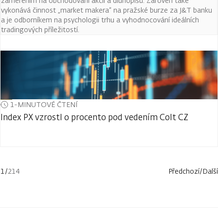
zaměřením na obchodování akcií a dluhopisů. Zároveň také
vykonává činnost „market makera“ na pražské burze za J&T banku
a je odborníkem na psychologii trhu a vyhodnocování ideálních
tradingových příležitostí.
1-MINUTOVÉ ČTENÍ
Index PX vzrostl o procento pod vedením Colt CZ
1
/
214
Předchozí
/
Další