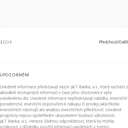
1
/
214
Předchozí
/
Další
UPOZORNĚNÍ
Uvedené informace představují názor J&T Banka, a.s., který vychází z
aktuálně dostupných informací v čase jeho zhotovení k výše
uvedenému dni. Uvedené informace nepředstavují nabídku, investiční
poradenství, investiční doporučení k nákupu či prodeji jakýchkoliv
investičních nástrojů ani analýzu investičních příležitostí. Uvedené
prognózy nejsou spolehlivým ukazatelem budoucí výkonnosti.
J&T Banka, a.s., nenese žádnou odpovědnost, která by mohla
vzniknout v důsledku použití informací uvedených v tomto