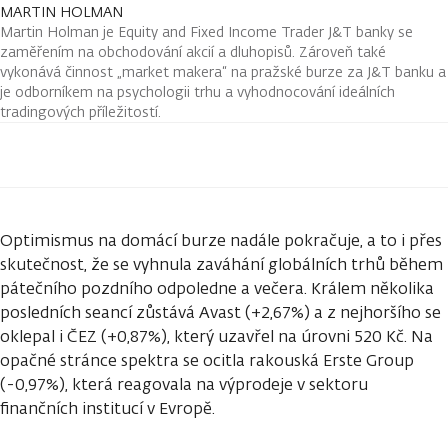
MARTIN HOLMAN
Martin Holman je Equity and Fixed Income Trader J&T banky se
zaměřením na obchodování akcií a dluhopisů. Zároveň také
vykonává činnost „market makera“ na pražské burze za J&T banku a
je odborníkem na psychologii trhu a vyhodnocování ideálních
tradingových příležitostí.
Optimismus na domácí burze nadále pokračuje, a to i přes
skutečnost, že se vyhnula zaváhání globálních trhů během
pátečního pozdního odpoledne a večera. Králem několika
posledních seancí zůstává Avast (+2,67%) a z nejhoršího se
oklepal i ČEZ (+0,87%), který uzavřel na úrovni 520 Kč. Na
opačné stránce spektra se ocitla rakouská Erste Group
(-0,97%), která reagovala na výprodeje v sektoru
finančních institucí v Evropě.