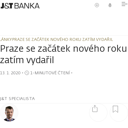
LÁNKY
PRAZE SE ZAČÁTEK NOVÉHO ROKU ZATÍM VYDAŘIL
LÁNKY
PRAZE SE ZAČÁTEK NOVÉHO ROKU ZATÍM VYDAŘIL
Praze se začátek nového roku
zatím vydařil
13. 1. 2020
・
1-MINUTOVÉ ČTENÍ
・
J&T SPECIALISTA