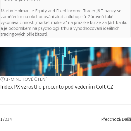
Martin Holman je Equity and Fixed Income Trader J&T banky se
zaměřením na obchodování akcií a dluhopisů. Zároveň také
vykonává činnost „market makera“ na pražské burze za J&T banku
a je odborníkem na psychologii trhu a vyhodnocování ideálních
tradingových příležitostí.
1-MINUTOVÉ ČTENÍ
Index PX vzrostl o procento pod vedením Colt CZ
1
/
214
Předchozí
/
Další