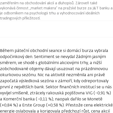
zaměřením na obchodování akcií a dluhopisů. Zároveň také
vykonává činnost „market makera“ na pražské burze za J&T banku a
je odborníkem na psychologii trhu a vyhodnocování ideálních
tradingových příležitostí.
Během páteční obchodní seance si domácí burza vybrala
odpočinkový den. Sentiment se nevydal žádným jasným
směrem, ve shodě s globálními akciovými trhy, a nižší
zobchodované objemy dávají usuzovat na prázdninovou
okurkovou sezónu. Nic na aktivitě nezměnila ani právě
započatá výsledková sezóna v zámoří, kdy odreportovaly
první z největších bank. Sektor finančních institucí se u nás
vyvíjel smíšeně, ztrácely rakouská pojišťovna VIG (-0,91 %)
a Komerční banka (-0,11 %), naopak dařilo se Monetě
(+0,84 %) a Erste Group (+0,58 %). Přestože cena elektrické
energie oslabovala a korigovala předchozí růst, cena akcií