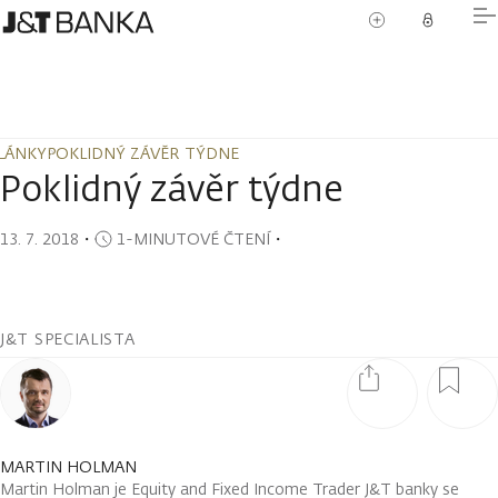
LÁNKY
POKLIDNÝ ZÁVĚR TÝDNE
LÁNKY
POKLIDNÝ ZÁVĚR TÝDNE
Poklidný závěr týdne
13. 7. 2018
・
1-MINUTOVÉ ČTENÍ
・
J&T SPECIALISTA
MARTIN HOLMAN
Martin Holman je Equity and Fixed Income Trader J&T banky se