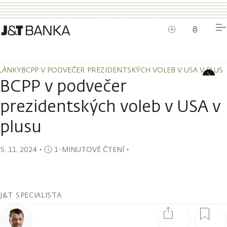
LÁNKY
BCPP V PODVEČER PREZIDENTSKÝCH VOLEB V USA V PLUS
LÁNKY
BCPP V PODVEČER PREZIDENTSKÝCH VOLEB V USA V PLUS
BCPP v podvečer
prezidentských voleb v USA v
plusu
5. 11. 2024
・
1-MINUTOVÉ ČTENÍ
・
J&T SPECIALISTA