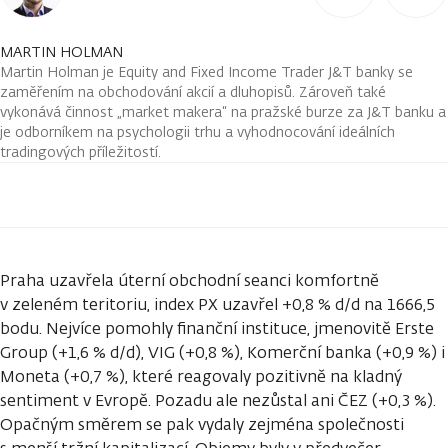
MARTIN HOLMAN
Martin Holman je Equity and Fixed Income Trader J&T banky se
zaměřením na obchodování akcií a dluhopisů. Zároveň také
vykonává činnost „market makera“ na pražské burze za J&T banku a
je odborníkem na psychologii trhu a vyhodnocování ideálních
tradingových příležitostí.
Praha uzavřela úterní obchodní seanci komfortně
v zeleném teritoriu, index PX uzavřel +0,8 % d/d na 1666,5
bodu. Nejvíce pomohly finanční instituce, jmenovitě Erste
Group (+1,6 % d/d), VIG (+0,8 %), Komerční banka (+0,9 %) i
Moneta (+0,7 %), které reagovaly pozitivně na kladný
sentiment v Evropě. Pozadu ale nezůstal ani ČEZ (+0,3 %).
Opačným směrem se pak vydaly zejména společnosti