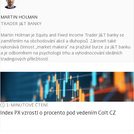
MARTIN HOLMAN
TRADER J&T BANKY
Martin Holman je Equity and Fixed Income Trader J&T banky se
zaměřením na obchodování akcií a dluhopisů. Zároveň také
vykonává činnost „market makera“ na pražské burze za J&T banku
a je odborníkem na psychologii trhu a vyhodnocování ideálních
tradingových příležitostí.
1-MINUTOVÉ ČTENÍ
Index PX vzrostl o procento pod vedením Colt CZ