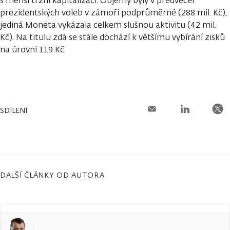
s menší tržní kapitalizací. Objemy byly v předvečer
prezidentských voleb v zámoří podprůměrné (288 mil. Kč),
jediná Moneta vykázala celkem slušnou aktivitu (42 mil.
Kč). Na titulu zdá se stále dochází k většímu vybírání zisků
na úrovni 119 Kč.
SDÍLENÍ
DALŠÍ ČLÁNKY OD AUTORA