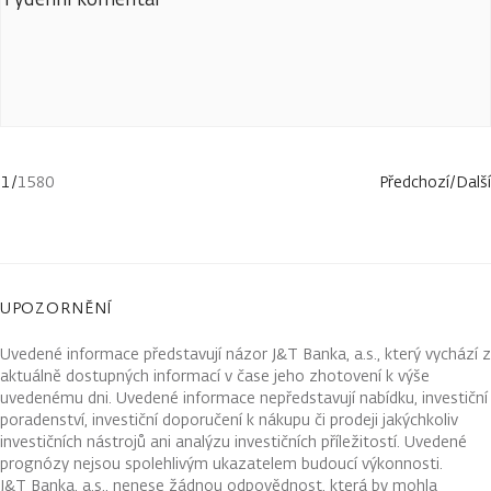
1
/
1580
Předchozí
/
Další
UPOZORNĚNÍ
Uvedené informace představují názor J&T Banka, a.s., který vychází z
aktuálně dostupných informací v čase jeho zhotovení k výše
uvedenému dni. Uvedené informace nepředstavují nabídku, investiční
poradenství, investiční doporučení k nákupu či prodeji jakýchkoliv
investičních nástrojů ani analýzu investičních příležitostí. Uvedené
prognózy nejsou spolehlivým ukazatelem budoucí výkonnosti.
J&T Banka, a.s., nenese žádnou odpovědnost, která by mohla