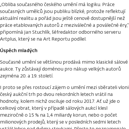
„Obliba současného českého umění má logiku. Práce
současných umělců jsou publiku blízké, protože reflektují
aktuální realitu a pořád jsou ještě cenově dostupnější než
práce etablovaných autorů z meziválečné a poválečné éry,“
připomíná Jan Stuchlík, šéfredaktor odborného serveru
Artplus, který se na Art Reportu podílel.
Úspěch mladých
Současné umění se většinou prodává mimo klasické sálové
aukce. Ty zůstávají doménou pro nákup velkých autorů
zejména 20. a 19. století.
I proto se přes rostoucí zájem o umění mezi sběrateli vloni
český aukční trh po dvou rekordních letech vrátil na
hodnoty, kolem nichž osciluje od roku 2017. Ať už jde o
celkový obrat, který v případě sálových aukcí klesl
meziročně o 15 % na 1,4 miliardy korun, nebo o počet
milionových prodejů, který se v posledních sedmi letech
ustálil lehce nad dvěma stovkami. Přesto to neznamenalo,