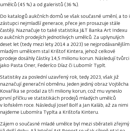
umělců (45 %) a od galeristů (36 %).
Do katalogů aukčních domů se však současné umění, a to i
zástupci nejmladší generace, přece jen prosazuje stále
častěji. Naznačuje to také statistika J&T Banka Art Indexu
o aukčních prodejích jednotlivých umělců. Za uplynulých
deset let (tedy mezi lety 2014 a 2023) se nejprodávanějším
mladým umělcem stal Krištof Kintera, jehož celkové
prodeje dosáhly částky 14,5 milionu korun. Následují tvůrci
jako Pasta Oner, Federíco Díaz či Lubomír Typlt.
Statistiky za poslední uzavřený rok, tedy 2023, však již
naznačují generační obměnu. Jeden jediný obraz Vojtěcha
Kovaříka se prodal za tři miliony korun, což mu vyneslo
první příčku ve statistikách prodejů mladých umělců
v loňském roce. Následují Josef Bolf a Jan Kaláb, až za nimi
najdeme Lubomíra Typlta a Krištofa Kinteru.
Zájem o současné mladé umělce byl mezi sběrateli zřejmý
již delší dobu. Až letošní Art Report se však cíleně ptal na