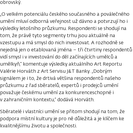
obrovský.
„O velkém potenciálu českého současného a poválečného
umění mluví odborná veřejnost už dávno a potvrzují ho i
výsledky letošního průzkumu. Respondenti se shodují na
tom, že právě tyto segmenty trhu jsou aktuálně na
vzestupu a má smysl do nich investovat. A rozhodně se
nejedná jen o etablovaná jména – tři čtvrtiny respondentů
vidí smysl i v investování do děl začínajících umělců a
umělkyň,“ komentuje výsledky aktuálního Art Reportu
Valérie Horváth z Art Servisu J&T Banky. „Dobrým
signálem je i to, že drtivá většina respondentů našeho
průzkumu z řad sběratelů, expertů i prodejců umění
považuje českému umění za konkurenceschopné i
v zahraničním kontextu,“ dodává Horváth.
Sběratelé i vlastníci umění se přitom shodují na tom, že
podpora místní kultury je pro ně důležitá a je klíčem ke
kvalitnějšímu životu a společnosti.