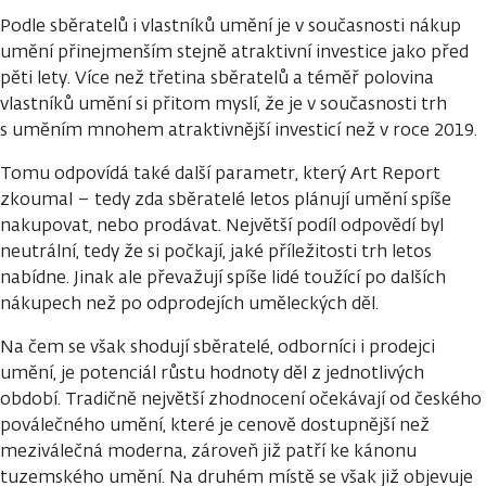
Podle sběratelů i vlastníků umění je v současnosti nákup
umění přinejmenším stejně atraktivní investice jako před
pěti lety. Více než třetina sběratelů a téměř polovina
vlastníků umění si přitom myslí, že je v současnosti trh
s uměním mnohem atraktivnější investicí než v roce 2019.
Tomu odpovídá také další parametr, který Art Report
zkoumal – tedy zda sběratelé letos plánují umění spíše
nakupovat, nebo prodávat. Největší podíl odpovědí byl
neutrální, tedy že si počkají, jaké příležitosti trh letos
nabídne. Jinak ale převažují spíše lidé toužící po dalších
nákupech než po odprodejích uměleckých děl.
Na čem se však shodují sběratelé, odborníci i prodejci
umění, je potenciál růstu hodnoty děl z jednotlivých
období. Tradičně největší zhodnocení očekávají od českého
poválečného umění, které je cenově dostupnější než
meziválečná moderna, zároveň již patří ke kánonu
tuzemského umění. Na druhém místě se však již objevuje