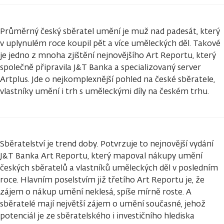
Průměrný český sběratel umění je muž nad padesát, který
v uplynulém roce koupil pět a více uměleckých děl. Takové
je jedno z mnoha zjištění nejnovějšího Art Reportu, který
společně připravila J&T Banka a specializovaný server
Artplus. Jde o nejkomplexnější pohled na české sběratele,
vlastníky umění i trh s uměleckými díly na českém trhu.
Sběratelství je trend doby. Potvrzuje to nejnovější vydání
J&T Banka Art Reportu, který mapoval nákupy umění
českých sběratelů a vlastníků uměleckých děl v posledním
roce. Hlavním poselstvím již třetího Art Reportu je, že
zájem o nákup umění neklesá, spíše mírně roste. A
sběratelé mají největší zájem o umění současné, jehož
potenciál je ze sběratelského i investičního hlediska