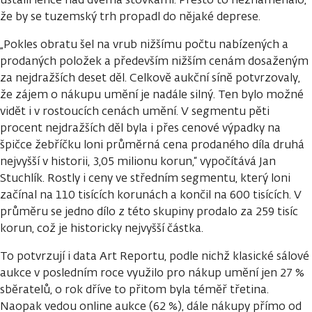
že by se tuzemský trh propadl do nějaké deprese.
„Pokles obratu šel na vrub nižšímu počtu nabízených a
prodaných položek a především nižším cenám dosaženým
za nejdražších deset děl. Celkově aukční síně potvrzovaly,
že zájem o nákupu umění je nadále silný. Ten bylo možné
vidět i v rostoucích cenách umění. V segmentu pěti
procent nejdražších děl byla i přes cenové výpadky na
špičce žebříčku loni průměrná cena prodaného díla druhá
nejvyšší v historii, 3,05 milionu korun,“ vypočítává Jan
Stuchlík. Rostly i ceny ve středním segmentu, který loni
začínal na 110 tisících korunách a končil na 600 tisících. V
průměru se jedno dílo z této skupiny prodalo za 259 tisíc
korun, což je historicky nejvyšší částka.
To potvrzují i data Art Reportu, podle nichž klasické sálové
aukce v posledním roce využilo pro nákup umění jen 27 %
sběratelů, o rok dříve to přitom byla téměř třetina.
Naopak vedou online aukce (62 %), dále nákupy přímo od