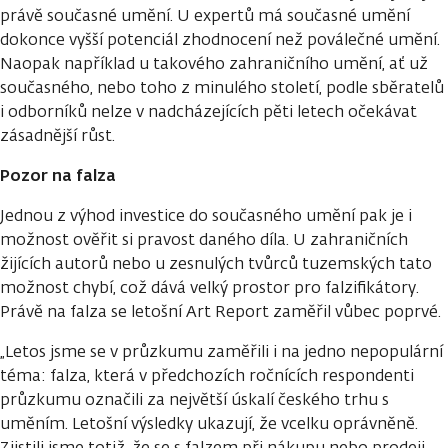
právě současné umění. U expertů má současné umění
dokonce vyšší potenciál zhodnocení než poválečné umění.
Naopak například u takového zahraničního umění, ať už
současného, nebo toho z minulého století, podle sběratelů
i odborníků nelze v nadcházejících pěti letech očekávat
zásadnější růst.
Pozor na falza
Jednou z výhod investice do současného umění pak je i
možnost ověřit si pravost daného díla. U zahraničních
žijících autorů nebo u zesnulých tvůrců tuzemských tato
možnost chybí, což dává velký prostor pro falzifikátory.
Právě na falza se letošní Art Report zaměřil vůbec poprvé.
„Letos jsme se v průzkumu zaměřili i na jedno nepopulární
téma: falza, která v předchozích ročnících respondenti
průzkumu označili za největší úskalí českého trhu s
uměním. Letošní výsledky ukazují, že vcelku oprávněně.
Zjistili jsme totiž, že se s falzem při nákupu nebo prodeji