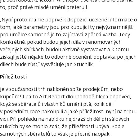
to, proč právě mladé umění preferují.
„Nyní proto máme poprvé k dispozici ucelené informace o
tom, jaké parametry jsou pro kupující ty nejvýznamnější. I
pro umělce samotné je to zajímavá zpětná vazba. Tedy
konkrétně, pokud budou jejich díla v renomovaných
veřejných sbírkách, budou aktivně vystavovat a k tomu
získají ještě nějaké to odborné ocenění, poptávka po jejich
dílech bude růst,“ vysvětluje Jan Stuchlík.
Příležitosti
Je v současnosti trh nakloněn spíše prodejcům, nebo
kupcům? I na to Art Report dlouhodobě hledá odpověď,
když se sběratelů i vlastníků umění ptá, kolik děl
v posledním roce nakoupili a jaké příležitosti nyní na trhu
vidí. Při pohledu na nabídku nejdražších děl při sálových
aukcích by se mohlo zdát, že příležitostí ubývá. Podle
samotných sběratelů to však je přesně naopak.