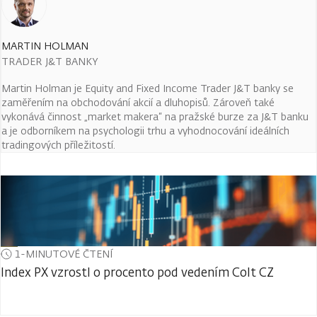
MARTIN HOLMAN
TRADER J&T BANKY
Martin Holman je Equity and Fixed Income Trader J&T banky se
zaměřením na obchodování akcií a dluhopisů. Zároveň také
vykonává činnost „market makera“ na pražské burze za J&T banku
a je odborníkem na psychologii trhu a vyhodnocování ideálních
tradingových příležitostí.
1-MINUTOVÉ ČTENÍ
Index PX vzrostl o procento pod vedením Colt CZ