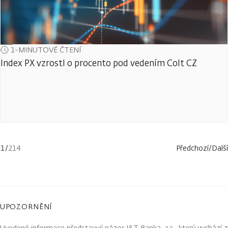
1-MINUTOVÉ ČTENÍ
Index PX vzrostl o procento pod vedením Colt CZ
1
/
214
Předchozí
/
Další
UPOZORNĚNÍ
Uvedené informace představují názor J&T Banka, a.s., který vychází z