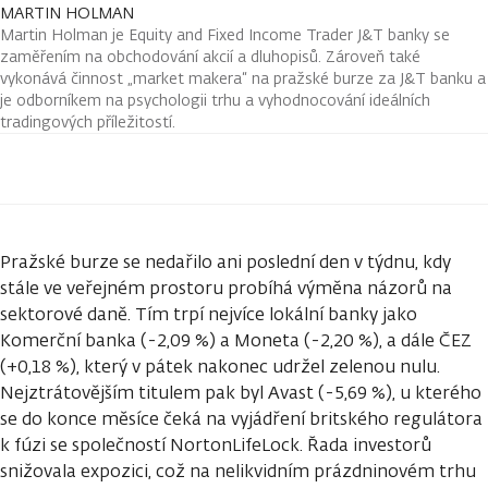
MARTIN HOLMAN
Martin Holman je Equity and Fixed Income Trader J&T banky se
zaměřením na obchodování akcií a dluhopisů. Zároveň také
vykonává činnost „market makera“ na pražské burze za J&T banku a
je odborníkem na psychologii trhu a vyhodnocování ideálních
tradingových příležitostí.
Pražské burze se nedařilo ani poslední den v týdnu, kdy
stále ve veřejném prostoru probíhá výměna názorů na
sektorové daně. Tím trpí nejvíce lokální banky jako
Komerční banka (-2,09 %) a Moneta (-2,20 %), a dále ČEZ
(+0,18 %), který v pátek nakonec udržel zelenou nulu.
Nejztrátovějším titulem pak byl Avast (-5,69 %), u kterého
se do konce měsíce čeká na vyjádření britského regulátora
k fúzi se společností NortonLifeLock. Řada investorů
snižovala expozici, což na nelikvidním prázdninovém trhu