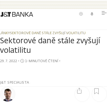
LÁNKY
SEKTOROVÉ DANĚ STÁLE ZVYŠUJÍ VOLATILITU
LÁNKY
SEKTOROVÉ DANĚ STÁLE ZVYŠUJÍ VOLATILITU
Sektorové daně stále zvyšují
volatilitu
29. 7. 2022
・
1-MINUTOVÉ ČTENÍ
・
J&T SPECIALISTA