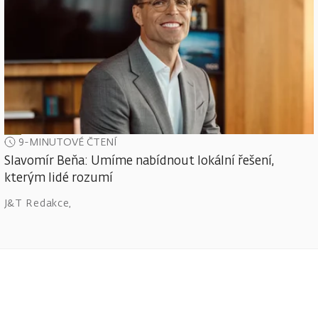
9-MINUTOVÉ ČTENÍ
Slavomír Beňa: Umíme nabídnout lokální řešení,
kterým lidé rozumí
J&T Redakce
,