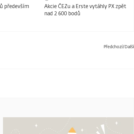
lů především
Akcie ČEZu a Erste vytáhly PX zpět
nad 2 600 bodů
Předchozí
/
Další