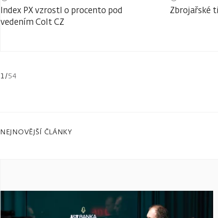
Index PX vzrostl o procento pod
Zbrojařské t
vedením Colt CZ
1
/
54
NEJNOVĚJŠÍ ČLÁNKY