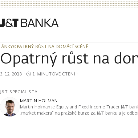
LÁNKY
OPATRNÝ RŮST NA DOMÁCÍ SCÉNĚ
LÁNKY
OPATRNÝ RŮST NA DOMÁCÍ SCÉNĚ
Opatrný růst na do
3. 12. 2018
・
1-MINUTOVÉ ČTENÍ
・
J&T SPECIALISTA
MARTIN HOLMAN
Martin Holman je Equity and Fixed Income Trader J&T ban
„market makera“ na pražské burze za J&T banku a je odborn