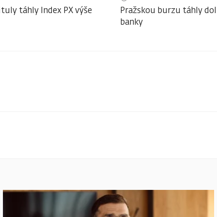
ituly táhly Index PX výše
Pražskou burzu táhly do
banky