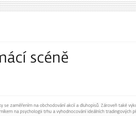
mácí scéně
ky se zaměřením na obchodování akcií a dluhopisů. Zároveň také vyk
íkem na psychologii trhu a vyhodnocování ideálních tradingových pří