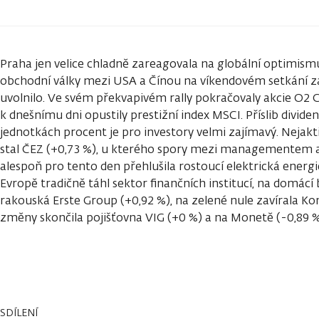
Praha jen velice chladně zareagovala na globální optimismu
obchodní války mezi USA a Čínou na víkendovém setkání z
uvolnilo. Ve svém překvapivém rally pokračovaly akcie O2 C
k dnešnímu dni opustily prestižní index MSCI. Příslib divid
jednotkách procent je pro investory velmi zajímavý. Nejakt
stal ČEZ (+0,73 %), u kterého spory mezi managementem a
alespoň pro tento den přehlušila rostoucí elektrická energie
Evropě tradičně táhl sektor finančních institucí, na domácí
rakouská Erste Group (+0,92 %), na zelené nule zavírala K
změny skončila pojišťovna VIG (+0 %) a na Monetě (-0,89 %
SDÍLENÍ