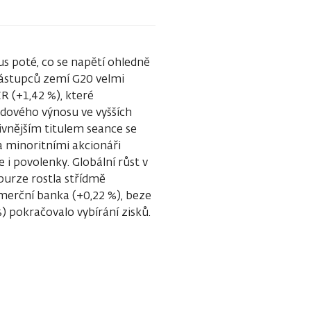
s poté, co se napětí ohledně
ástupců zemí G20 velmi
R (+1,42 %), které
endového výnosu ve vyšších
ivnějším titulem seance se
 minoritními akcionáři
 i povolenky. Globální růst v
 burze rostla střídmě
omerční banka (+0,22 %), beze
) pokračovalo vybírání zisků.