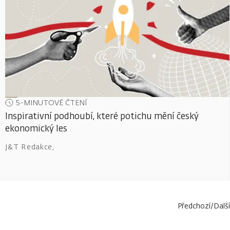
5-MINUTOVÉ ČTENÍ
Inspirativní podhoubí, které potichu mění český
ekonomický les
J&T Redakce
,
Předchozí
/
Další