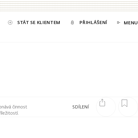
STÁT SE KLIENTEM
PŘIHLÁŠENÍ
MENU
onává činnost
SDÍLENÍ
ležitostí.