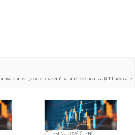
onává činnost „market makera“ na pražské burze za J&T banku a je
1-MINUTOVÉ ČTENÍ