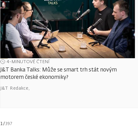
4-MINUTOVÉ ČTENÍ
J&T Banka Talks: Může se smart trh stát novým
motorem české ekonomiky?
J&T Redakce
,
1
/
397