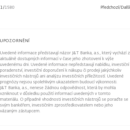
1
/
1580
Předchozí
/
Další
UPOZORNĚNÍ
Uvedené informace představují názor J&T Banka, a.s., který vychází z
aktuálně dostupných informací v čase jeho zhotovení k výše
uvedenému dni. Uvedené informace nepředstavují nabídku, investiční
poradenství, investiční doporučení k nákupu či prodeji jakýchkoliv
investičních nástrojů ani analýzu investičních příležitostí. Uvedené
prognózy nejsou spolehlivým ukazatelem budoucí výkonnosti.
J&T Banka, a.s., nenese žádnou odpovědnost, která by mohla
vzniknout v důsledku použití informací uvedených v tomto
materiálu. O případné vhodnosti investičních nástrojů se poraďte se
svým bankéřem, investičním zprostředkovatelem nebo jeho
vázaným zástupcem.