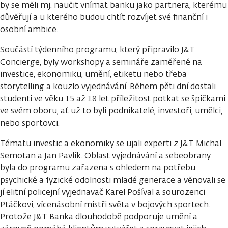
by se měli mj. naučit vnímat banku jako partnera, kterému
důvěřují a u kterého budou chtít rozvíjet své finanční i
osobní ambice.
Součástí týdenního programu, který připravilo J&T
Concierge, byly workshopy a semináře zaměřené na
investice, ekonomiku, umění, etiketu nebo třeba
storytelling a kouzlo vyjednávání. Během pěti dní dostali
studenti ve věku 15 až 18 let příležitost potkat se špičkami
ve svém oboru, ať už to byli podnikatelé, investoři, umělci,
nebo sportovci.
Tématu investic a ekonomiky se ujali experti z J&T Michal
Semotan a Jan Pavlík. Oblast vyjednávání a sebeobrany
byla do programu zařazena s ohledem na potřebu
psychické a fyzické odolnosti mladé generace a věnovali se
jí elitní policejní vyjednavač Karel Pošíval a sourozenci
Ptáčkovi, vícenásobní mistři světa v bojových sportech.
Protože J&T Banka dlouhodobě podporuje umění a