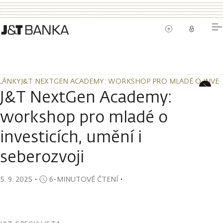
LÁNKY
J&T NEXTGEN ACADEMY: WORKSHOP PRO MLADÉ O INVESTI
LÁNKY
J&T NEXTGEN ACADEMY: WORKSHOP PRO MLADÉ O INVESTI
J&T NextGen Academy:
workshop pro mladé o
investicích, umění i
seberozvoji
5. 9. 2025
・
6-MINUTOVÉ ČTENÍ
・