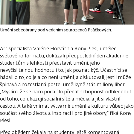
Umění sebeobrany pod vedením sourozenců Ptáčkových.
Art specialista Valérie Horváth a Rony Plesl, umělec
světového formátu, dokázali předposlední den akademie
studentům s lehkostí představit umění, jeho
nevyčíslitelnou hodnotu i to, jak poznat kýč. Účastníci se
hádali o to, co je a co není umění, a diskutovali, jestli může
špinavá a rozestlaná postel umělkyně stát miliony liber.
„Myslím, že se nám podařilo předat schopnost odhlédnout
od toho, co ukazují sociální sítě a média, a jít si vlastní
cestou. A také vnímat výtvarné umění a kulturu vůbec jako
součást svého života a inspiraci i pro jiné obory,“ říká Rony
Plesl.
Před obědem čekala na studenty ještě komentovaná