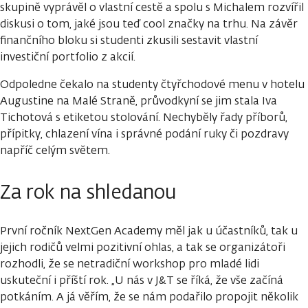
skupině vyprávěl o vlastní cestě a spolu s Michalem rozvířil
diskusi o tom, jaké jsou teď cool značky na trhu. Na závěr
finančního bloku si studenti zkusili sestavit vlastní
investiční portfolio z akcií.
Odpoledne čekalo na studenty čtyřchodové menu v hotelu
Augustine na Malé Straně, průvodkyní se jim stala Iva
Tichotová s etiketou stolování. Nechyběly řady příborů,
přípitky, chlazení vína i správné podání ruky či pozdravy
napříč celým světem.
Za rok na shledanou
První ročník NextGen Academy měl jak u účastníků, tak u
jejich rodičů velmi pozitivní ohlas, a tak se organizátoři
rozhodli, že se netradiční workshop pro mladé lidi
uskuteční i příští rok. „U nás v J&T se říká, že vše začíná
potkáním. A já věřím, že se nám podařilo propojit několik