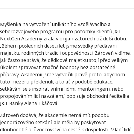
Myšlenka na vytvoření unikátního vzdělávacího a
seberozvojového programu pro potomky klientů J&T
NextGen Academy zrála v organizátorech už delší dobu.
„Během posledních deseti let jsme svědky předávání
majetku, rodinných tradic i odpovědnosti. Zároveň vidíme,
jak často se stává, že dědicové majetku stojí před velkým
úkolem spravovat značné hodnoty bez dostatečné
přípravy. Akademii jsme vytvořili právě proto, abychom
tuto mezeru překlenuli, a to ať v podobě edukace,
setkávání se s inspirativními lidmi, mentoringem, nebo
propojováním lidí navzájem,“ popisuje obchodní ředitelka
J&T Banky Alena Tkáčová.
Zároveň dodává, že akademie nemá mít podobu
jednorázového setkání, ale měla by poskytovat
dlouhodobé průvodcovství na cestě k dospělosti. Mladí lidé