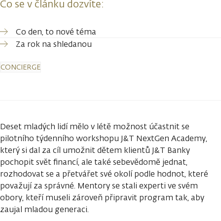
Co se v článku dozvíte:
Co den, to nové téma
Za rok na shledanou
CONCIERGE
Deset mladých lidí mělo v létě možnost účastnit se
pilotního týdenního workshopu J&T NextGen Academy,
který si dal za cíl umožnit dětem klientů J&T Banky
pochopit svět financí, ale také sebevědomě jednat,
rozhodovat se a přetvářet své okolí podle hodnot, které
považují za správné. Mentory se stali experti ve svém
obory, kteří museli zároveň připravit program tak, aby
zaujal mladou generaci.