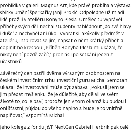
prohlídka v galerii Magnus Art, kde právě probíhala výstava
sbírky umění šperkařky Janji Prokič. Odpoledne už mladí
lidé prožili v ateliéru Ronyho Plesla. Umělec tu vyprávěl
příběhy svých děl, nechal studenty nahlédnout „do své hlavy
i duše“ a nechyběl ani úkol. Vybrat si jakýkoliv předmět v
ateliéru, inspirovat se jím, napsat o něm krátký příběh a
doplnit ho kresbou. „Příběh Ronyho Plesla mi ukázal, že
nikdy není pozdě začít,“ prohlásil po setkání jeden z
účastníků.
Závěrečný den patřil dvěma výrazným osobnostem na
českém investičním trhu. Investiční guru Michal Semotan
ukázal, že investování může být zábava. „Pokusil jsem se
jim předat myšlenku, že je důležité, aby dělali ve svém
životě to, co je baví, protože jen v tom okamžiku budou i
oni šťastní, půjdou do všeho naplno a bude je to vnitřně
naplňovat,“ vzpomíná Michal.
Jeho kolega z fondu J&T NextGen Gabriel Herbrik pak celé