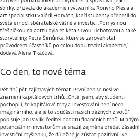
zároveň pomáhá klientům vytvářet a spravovat jejich
sbírky, přizvala do akademie i výtvarníka Ronyho Plesla a
art specialistku Valérii Horváth, kteří studenty přenesli do
světa emocí, sběratelské vášně a investic. „Pomyslnou
třešničkou na dortu byla etiketa s Ivou Tichotovou a také
storytelling Petra Šimůnka, který se zároveň stal
průvodcem účastníků po celou dobu trvání akademie,“
dodává Alena Tkáčová.
Co den, to nové téma
Pět dní, pět zajímavých témat. První den se nesl ve
znamení kapitálových trhů. „Chtěl jsem, aby studenti
pochopili, že kapitálové trhy a investování není něco
imaginárního, ale je to součástí našich běžných životů,“
popisuje Jan Pavlík, ředitel odboru finančních trhů. Mladým
potenciálním investorům se snažil zejména předat zásadní
investiční myšlenku, že důležité je zůstat pozitivní i ve