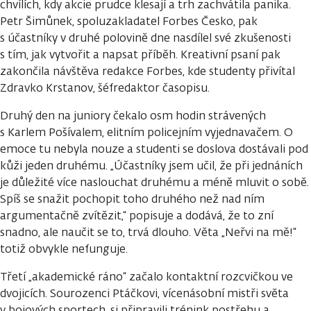
chvílích, kdy akcie prudce klesají a trh zachvátila panika.
Petr Šimůnek, spoluzakladatel Forbes Česko, pak
s účastníky v druhé polovině dne nasdílel své zkušenosti
s tím, jak vytvořit a napsat příběh. Kreativní psaní pak
zakončila návštěva redakce Forbes, kde studenty přivítal
Zdravko Krstanov, šéfredaktor časopisu.
Druhý den na juniory čekalo osm hodin strávených
s Karlem Pošívalem, elitním policejním vyjednavačem. O
emoce tu nebyla nouze a studenti se doslova dostávali pod
kůži jeden druhému. „Účastníky jsem učil, že při jednáních
je důležité více naslouchat druhému a méně mluvit o sobě.
Spíš se snažit pochopit toho druhého než nad ním
argumentačně zvítězit,“ popisuje a dodává, že to zní
snadno, ale naučit se to, trvá dlouho. Věta „Neřvi na mě!“
totiž obvykle nefunguje.
Třetí „akademické ráno“ začalo kontaktní rozcvičkou ve
dvojicích. Sourozenci Ptáčkovi, vícenásobní mistři světa
v bojových sportech, si připravili trénink postřehu a