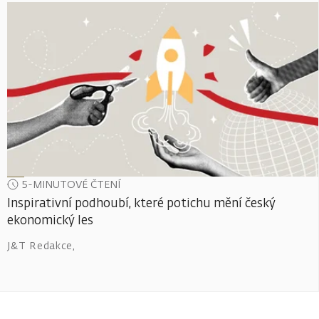
5-MINUTOVÉ ČTENÍ
Inspirativní podhoubí, které potichu mění český
ekonomický les
J&T Redakce
,