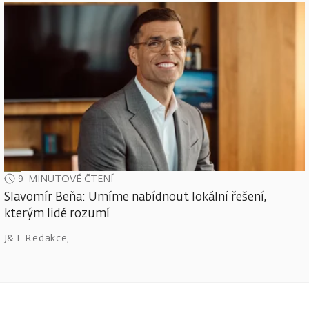
9-MINUTOVÉ ČTENÍ
Slavomír Beňa: Umíme nabídnout lokální řešení,
kterým lidé rozumí
J&T Redakce
,