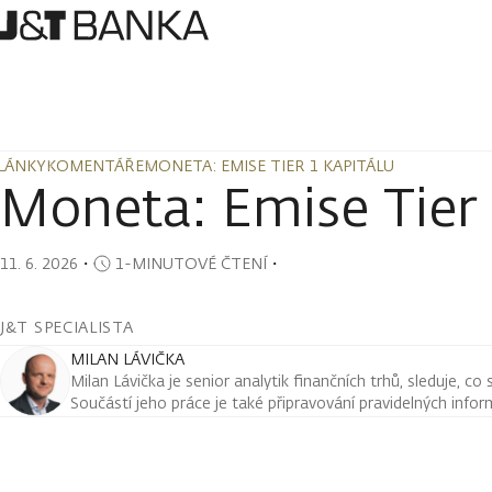
LÁNKY
KOMENTÁŘE
MONETA: EMISE TIER 1 KAPITÁLU
LÁNKY
KOMENTÁŘE
MONETA: EMISE TIER 1 KAPITÁLU
Moneta: Emise Tier 
11. 6. 2026
・
1-MINUTOVÉ ČTENÍ
・
J&T SPECIALISTA
MILAN LÁVIČKA
Milan Lávička je senior analytik finančních trhů, sleduje, co
Součástí jeho práce je také připravování pravidelných infor