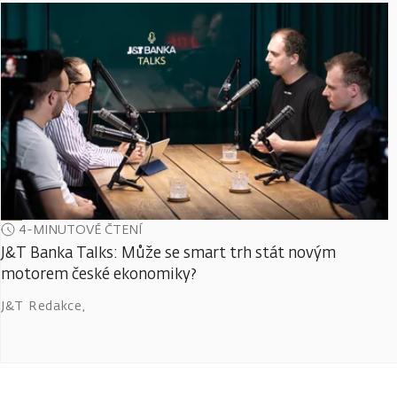
4-MINUTOVÉ ČTENÍ
J&T Banka Talks: Může se smart trh stát novým
motorem české ekonomiky?
J&T Redakce
,