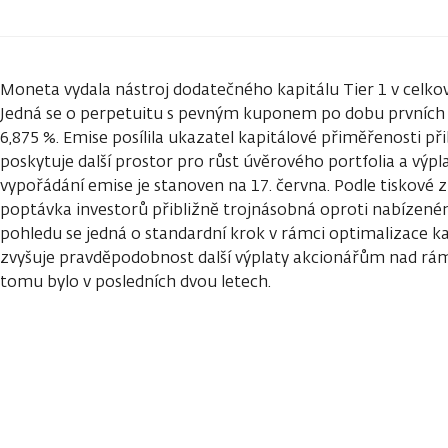
Moneta vydala nástroj dodatečného kapitálu Tier 1 v celk
Jedná se o perpetuitu s pevným kuponem po dobu prvních pět
6,875 %. Emise posílila ukazatel kapitálové přiměřenosti př
poskytuje další prostor pro růst úvěrového portfolia a výp
vypořádání emise je stanoven na 17. června. Podle tiskové 
poptávka investorů přibližně trojnásobná oproti nabízen
pohledu se jedná o standardní krok v rámci optimalizace ka
zvyšuje pravděpodobnost další výplaty akcionářům nad rám
tomu bylo v posledních dvou letech.