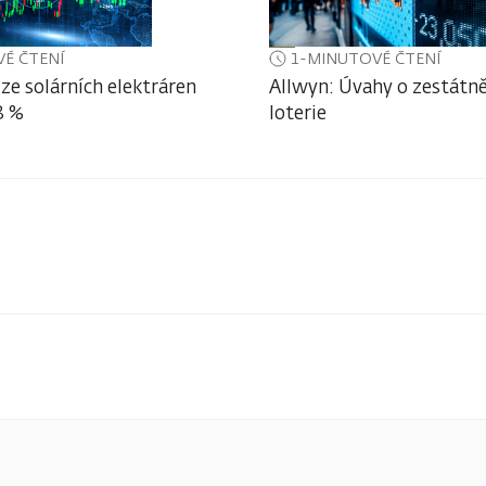
É ČTENÍ
1-MINUTOVÉ ČTENÍ
ze solárních elektráren
Allwyn: Úvahy o zestátně
3 %
loterie