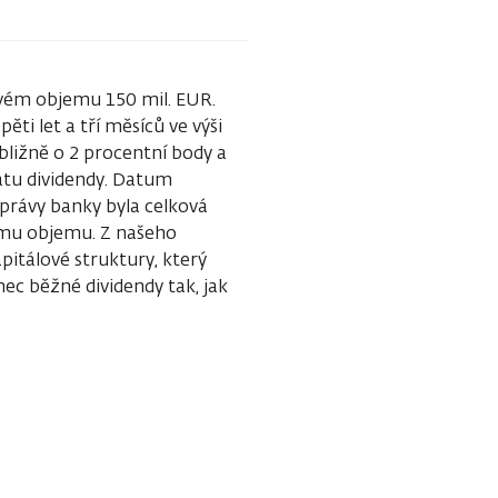
ovém objemu 150 mil. EUR.
i let a tří měsíců ve výši
ibližně o 2 procentní body a
latu dividendy. Datum
zprávy banky byla celková
ému objemu. Z našeho
pitálové struktury, který
ec běžné dividendy tak, jak