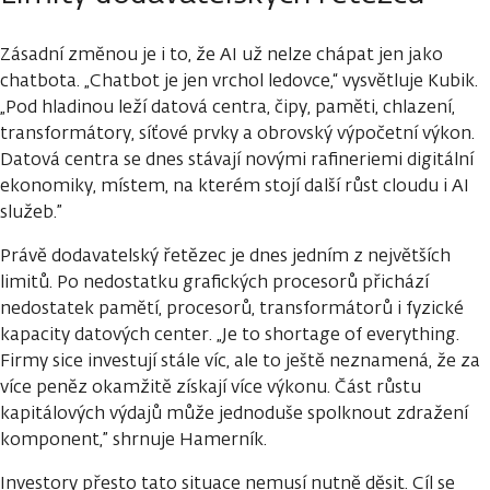
Zásadní změnou je i to, že AI už nelze chápat jen jako
chatbota. „Chatbot je jen vrchol ledovce,“ vysvětluje Kubik.
„Pod hladinou leží datová centra, čipy, paměti, chlazení,
transformátory, síťové prvky a obrovský výpočetní výkon.
Datová centra se dnes stávají novými rafineriemi digitální
ekonomiky, místem, na kterém stojí další růst cloudu i AI
služeb.”
Právě dodavatelský řetězec je dnes jedním z největších
limitů. Po nedostatku grafických procesorů přichází
nedostatek pamětí, procesorů, transformátorů i fyzické
kapacity datových center. „Je to shortage of everything.
Firmy sice investují stále víc, ale to ještě neznamená, že za
více peněz okamžitě získají více výkonu. Část růstu
kapitálových výdajů může jednoduše spolknout zdražení
komponent,” shrnuje Hamerník.
Investory přesto tato situace nemusí nutně děsit. Cíl se