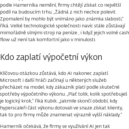
podle Hamerníka nemění, firmy chtějí získat co největší
podíl na budoucím trhu. „Žádná z nich nechce polevit.
Zpomalení by mohlo být vnímáno jako známka slabosti,“
říká. Velké technologické společnosti navíc stále zůstávají
mimořádně silnými stroji na peníze , i když jejich volné cash
flow už není tak komfortní jako v minulosti.
Kdo zaplatí výpočetní výkon
Klíčovou otázkou zůstává, kdo AI nakonec zaplatí.
Microsoft i další hráči začínají u některých služeb
přecházet na model, kdy zákazník platí podle skutečné
spotřeby výpočetního výkonu. „Plať tolik, kolik spotřebuješ
je logický krok,” říká Kubik. „Jakmile skončí období, kdy
hyperscaleři část výkonu dotovali ve snaze získat klienty,
tak to pro firmy může znamenat výrazně vyšší náklady.”
Hamerník očekává, že firmy se využívání AI jen tak