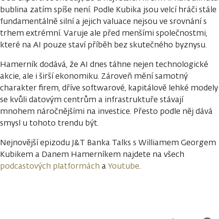
bublina zatím spíše není. Podle Kubika jsou velcí hráči stále
fundamentálně silní a jejich valuace nejsou ve srovnání s
trhem extrémní. Varuje ale před menšími společnostmi,
které na AI pouze staví příběh bez skutečného byznysu.
Hamerník dodává, že AI dnes táhne nejen technologické
akcie, ale i širší ekonomiku. Zároveň mění samotný
charakter firem, dříve softwarové, kapitálově lehké modely
se kvůli datovým centrům a infrastruktuře stávají
mnohem náročnějšími na investice. Přesto podle něj dává
smysl u tohoto trendu být.
Nejnovější epizodu J&T Banka Talks s Williamem Georgem
Kubikem a Danem Hamerníkem najdete na všech
podcastových platformách
a
Youtube
.