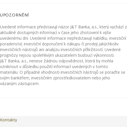
UPOZORNĚNÍ
Uvedené informace představují názor J&T Banka, a.s., který vychází z
aktuálně dostupných informací v čase jeho zhotovení k výše
uvedenému dni. Uvedené informace nepředstavují nabídku, investiční
poradenství, investiční doporučení k nákupu či prodeji jakýchkoliv
investičních nástrojů ani analýzu investičních příležitostí. Uvedené
prognózy nejsou spolehlivým ukazatelem budoucí výkonnosti.
J&T Banka, a.s., nenese žádnou odpovědnost, která by mohla
vzniknout v důsledku použití informací uvedených v tomto
materiálu. O případné vhodnosti investičních nástrojů se poraďte se
svým bankéřem, investičním zprostředkovatelem nebo jeho
vázaným zástupcem.
Kontakty