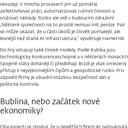
nevzdají. V mnoha procesech jim už pomáhá
zefektivňovat práci, automatizovat rutinní činnosti a
snižovat náklady. Riziko ale vidí v budoucím zdražení.
„Některé společnosti na to prostě nemusí mít peníze. Pak
se může ukázat, že u části úkolů je člověk pomalejší, ale
levnější než drahá AI infrastruktura,” vysvětluje Hamerník.
Do hry vstupují také čínské modely. Podle Kubíka jsou
technologicky konkurenceschopné a v některých inovacích
Spojené státy dohánějí či předbíhají. Brzdí je však omezený
přístup k nejvýkonnějším čipům a geopolitické riziko. Pro
západní firmy je zásadní otázkou bezpečnost dat a
politická kontrola.
Bublina, nebo začátek nové
ekonomiky?
Oba experti se shodují, že u největších firem AI nafouknutá