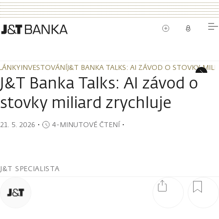
LÁNKY
INVESTOVÁNÍ
J&T BANKA TALKS: AI ZÁVOD O STOVKY MIL
LÁNKY
INVESTOVÁNÍ
J&T BANKA TALKS: AI ZÁVOD O STOVKY MIL
J&T Banka Talks: AI závod o
stovky miliard zrychluje
21. 5. 2026
・
4-MINUTOVÉ ČTENÍ
・
J&T SPECIALISTA