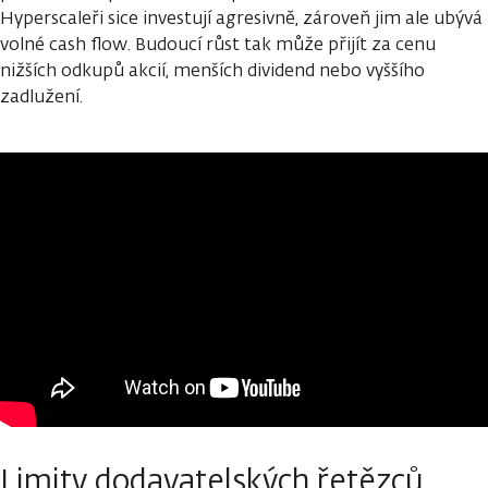
Hyperscaleři sice investují agresivně, zároveň jim ale ubývá
volné cash flow. Budoucí růst tak může přijít za cenu
nižších odkupů akcií, menších dividend nebo vyššího
zadlužení.
Limity dodavatelských řetězců