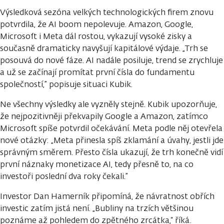
Výsledková sezóna velkých technologických firem znovu
potvrdila, že AI boom nepolevuje. Amazon, Google,
Microsoft i Meta dál rostou, vykazují vysoké zisky a
současně dramaticky navyšují kapitálové výdaje. „Trh se
posouvá do nové fáze. AI nadále posiluje, trend se zrychluje
a už se začínají promítat první čísla do fundamentu
společností,” popisuje situaci Kubik.
Ne všechny výsledky ale vyzněly stejně. Kubik upozorňuje,
že nejpozitivněji překvapily Google a Amazon, zatímco
Microsoft spíše potvrdil očekávání. Meta podle něj otevřela
nové otázky: „Meta přinesla spíš zklamání a úvahy, jestli jde
správným směrem. Přesto čísla ukazují, že trh konečně vidí
první náznaky monetizace AI, tedy přesně to, na co
investoři poslední dva roky čekali.”
Investor Dan Hamerník připomíná, že návratnost obřích
investic zatím jistá není. „Bubliny na trzích většinou
poznáme až pohledem do zpětného zrcátka,“ říká.