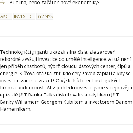
Bublina, nebo začátek nové ekonomiky?
AKCIE
INVESTICE
BYZNYS
Technologičtí giganti ukázali silná čísla, ale zároveň
rekordně zvyšují investice do umělé inteligence. AI už není
jen příběh chatbotů, nýbrž cloudu, datových center, čipů a
energie. Klíčová otázka zní: kdo celý závod zaplatí a kdy se
investice začnou vracet? O výsledcích technologických
firem a budoucnosti AI z pohledu investic jsme v nejnovější
epizodě J&T Banka Talks diskutovali s analytikem J&T
Banky Williamem Georgem Kubikem a investorem Danem
Hamerníkem.