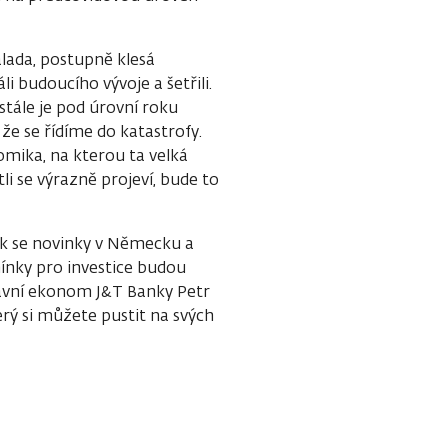
álada, postupně klesá
i budoucího vývoje a šetřili.
stále je pod úrovní roku
 že se řídíme do katastrofy.
mika, na kterou ta velká
i se výrazně projeví, bude to
Jak se novinky v Německu a
ínky pro investice budou
lavní ekonom J&T Banky Petr
rý si můžete pustit na svých