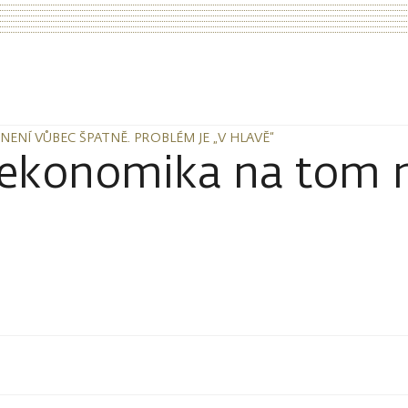
ENÍ VŮBEC ŠPATNĚ. PROBLÉM JE „V HLAVĚ“
ENÍ VŮBEC ŠPATNĚ. PROBLÉM JE „V HLAVĚ“
 ekonomika na tom n