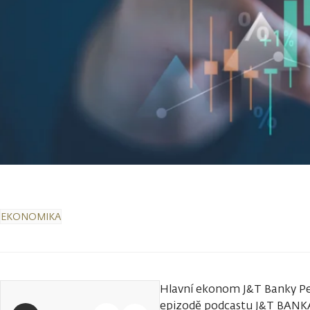
EKONOMIKA
Hlavní ekonom J&T Banky Pet
epizodě podcastu J&T BANKA