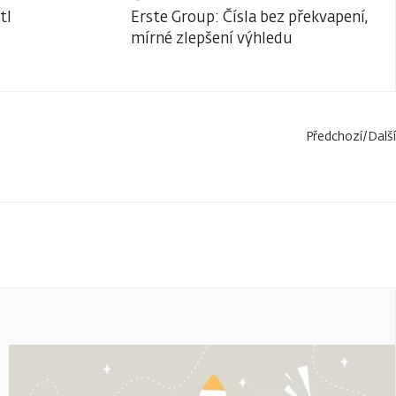
tl
Erste Group: Čísla bez překvapení,
mírné zlepšení výhledu
Předchozí
/
Další