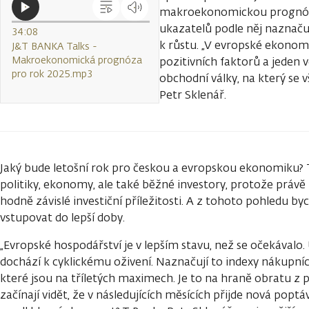
makroekonomickou prognózu 
ukazatelů podle něj naznaču
34:08
k růstu. „V evropské ekonom
J&T BANKA Talks -
Makroekonomická prognóza
pozitivních faktorů a jeden 
pro rok 2025.mp3
obchodní války, na který se 
Petr Sklenář.
Jaký bude letošní rok pro českou a evropskou ekonomiku? T
politiky, ekonomy, ale také běžné investory, protože prá
hodně závislé investiční příležitosti. A z tohoto pohledu 
vstupovat do lepší doby.
„Evropské hospodářství je v lepším stavu, než se očekávalo
dochází k cyklickému oživení. Naznačují to indexy nákupn
které jsou na tříletých maximech. Je to na hraně obratu z 
začínají vidět, že v následujících měsících přijde nová popt