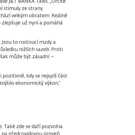
díle J&T BANKA Talks. „Určitě
í stimuly ze strany
ochází velkým obratem. Reálně
o zlepšuje už nyní a pomáhá
. Jsou to rostoucí mzdy a
ůsledku nižších sazeb. Proti
 však může být zásadní –
pozitivně, kdy se nejspíš část
zvýšilo ekonomický výkon,“
. Také zde se daří pozvolna
 i na předcovidovou úroveň