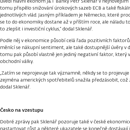
uvedl hlavní ekonom J&T Banky Petr Sklenář v nejnovějším 
tomu přispělo snižování úrokových sazeb ECB a také fiskáln
jednotlivých vlád. Jasným příkladem je Německo, které pr
se to do ekonomiky dostane až v příštím roce, ale náladu t
to zlepšit i investiční cyklus,“ dodal Sklenář.
Podle něj v ekonomice působí celá řada pozitivních faktorů
měnící se nákupní sentiment, ale také dostupnější úvěry v d
tomu pak působí vlastně jen jediný negativní faktor, který
obchodní války.
„Zatím se neprojevuje tak významně, někdy se to projevuje i 
zejména amerických spotřebitelů snažila předzásobit, což 
dodal Sklenář.
Česko na vzestupu
Dobré zprávy pak Sklenář pozoruje také v české ekonomice
nastartovat růst a některé ukazatele se konečně dostávají