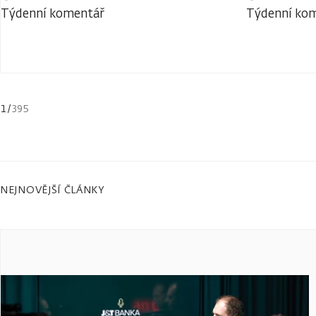
Týdenní komentář
Týdenní ko
1
/
395
NEJNOVĚJŠÍ ČLÁNKY