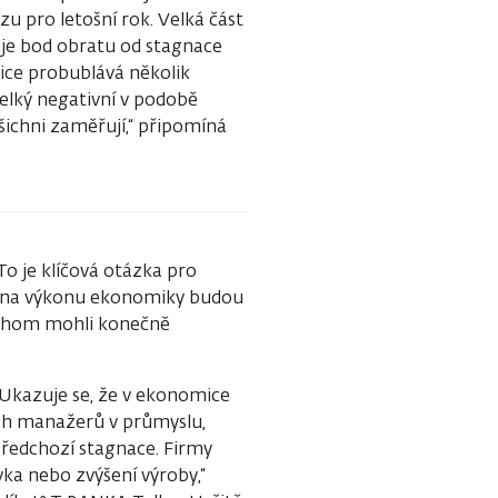
pro letošní rok. Velká část
je bod obratu od stagnace
ice probublává několik
velký negativní v podobě
všichni zaměřují,“ připomíná
o je klíčová otázka pro
vě na výkonu ekonomiky budou
bychom mohli konečně
. Ukazuje se, že v ekonomice
ích manažerů v průmyslu,
předchozí stagnace. Firmy
ávka nebo zvýšení výroby,“