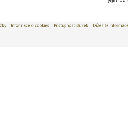
jejím obn
užby
Informace o cookies
Přístupnost služeb
Důležité informac