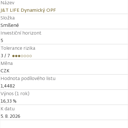
Název
J&T LIFE Dynamický OPF
Složka
Smíšené
Investiční horizont
5
Tolerance rizika
3
/ 7
Měna
CZK
Hodnota podílového listu
1,4482
Výnos (1 rok)
16,33 %
K datu
5. 8. 2026