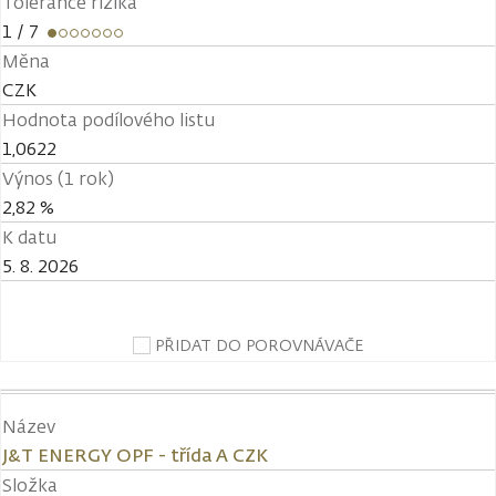
Tolerance rizika
1
/ 7
Měna
CZK
Hodnota podílového listu
1,0622
Výnos (1 rok)
2,82 %
K datu
5. 8. 2026
PŘIDAT DO POROVNÁVAČE
Název
J&T ENERGY OPF - třída A CZK
Složka