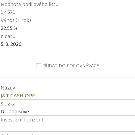
Hodnota podílového listu
1,4571
Výnos (1 rok)
22,55 %
K datu
5. 8. 2026
PŘIDAT DO POROVNÁVAČE
Název
J&T CASH OPF
Složka
Dluhopisové
Investiční horizont
1