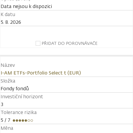
Data nejsou k dispozici
K datu
5. 8. 2026
PŘIDAT DO POROVNÁVAČE
Název
I-AM ETFs-Portfolio Select t (EUR)
Složka
Fondy fondů
Investiční horizont
3
Tolerance rizika
5
/ 7
Měna