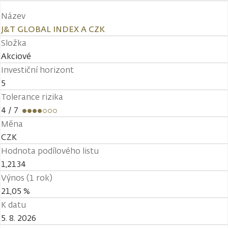
Název
J&T GLOBAL INDEX A CZK
Složka
Akciové
Investiční horizont
5
Tolerance rizika
4
/ 7
Měna
CZK
Hodnota podílového listu
1,2134
Výnos (1 rok)
21,05 %
K datu
5. 8. 2026