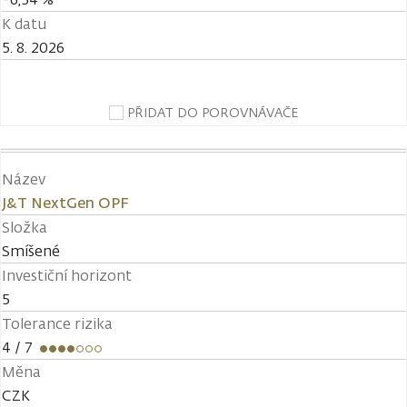
K datu
5. 8. 2026
PŘIDAT DO POROVNÁVAČE
Název
J&T NextGen OPF
Složka
Smíšené
Investiční horizont
5
Tolerance rizika
4
/ 7
Měna
CZK