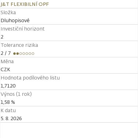
J&T FLEXIBILNÍ OPF
Složka
Dluhopisové
Investiční horizont
2
Tolerance rizika
2
/ 7
Měna
CZK
Hodnota podílového listu
1,7120
Výnos (1 rok)
1,58 %
K datu
5. 8. 2026