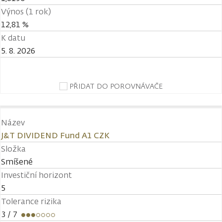
Výnos (1 rok)
12,81 %
K datu
5. 8. 2026
PŘIDAT DO POROVNÁVAČE
Název
J&T DIVIDEND Fund A1 CZK
Složka
Smíšené
Investiční horizont
5
Tolerance rizika
3
/ 7