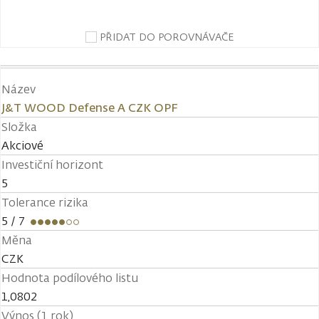
PŘIDAT DO POROVNÁVAČE
Název
J&T WOOD Defense A CZK OPF
Složka
Akciové
Investiční horizont
5
Tolerance rizika
5
/ 7
Měna
CZK
Hodnota podílového listu
1,0802
Výnos (1 rok)