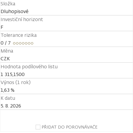
Složka
Dluhopisové
Investiční horizont
F
Tolerance rizika
0
/ 7
Měna
CZK
Hodnota podílového listu
1 315,1500
Výnos (1 rok)
1,63 %
K datu
5. 8. 2026
PŘIDAT DO POROVNÁVAČE