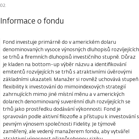
Informace o fondu
Fond investuje primárně do v americkém dolaru
denominovaných vysoce výnosných dluhopisů rozvíjejících
se trhů a firemních dluhopisů investičního stupně. Důraz
je kladen na bottom-up výběr názvu a identifikování
emitentů rozvíjejících se trhů s atraktivními úvěrovými
základními ukazateli. Manažer si rovněž uchovává stupeň
flexibility k investování do mimoindexových strategií
zahrnujících mimo jiné místní měnu a v amerických
dolarech denominovaný suverénní dluh rozvíjejících se
trhů jako prostředku dodávání výkonnosti. Fond je
spravován podle aktivní filozofie a přístupu k investování s
pevným výnosem společnosti Fidelity. Je týmově
zaměřený, ale vedený manažerem fondu, aby vytvářel
atraktivní výnosnost přizpůsobenou riziku