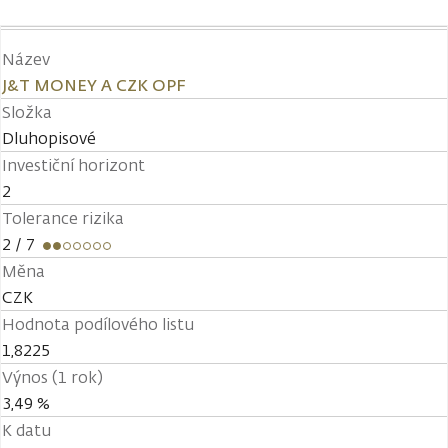
Název
J&T MONEY A CZK OPF
Složka
Dluhopisové
Investiční horizont
2
Tolerance rizika
2
/ 7
Měna
CZK
Hodnota podílového listu
1,8225
Výnos (1 rok)
3,49 %
K datu