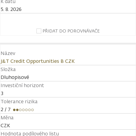
K datu
5. 8. 2026
PŘIDAT DO POROVNÁVAČE
Název
J&T Credit Opportunities B CZK
Složka
Dluhopisové
Investiční horizont
3
Tolerance rizika
2
/ 7
Měna
CZK
Hodnota podílového listu