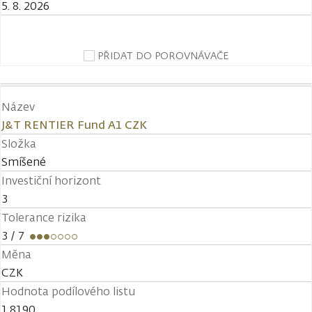
5. 8. 2026
PŘIDAT DO POROVNÁVAČE
Název
J&T RENTIER Fund A1 CZK
Složka
Smíšené
Investiční horizont
3
Tolerance rizika
3
/ 7
Měna
CZK
Hodnota podílového listu
1,8190