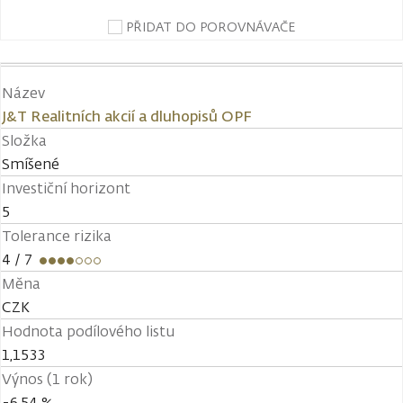
PŘIDAT DO POROVNÁVAČE
Název
J&T Realitních akcií a dluhopisů OPF
Složka
Smíšené
Investiční horizont
5
Tolerance rizika
4
/ 7
Měna
CZK
Hodnota podílového listu
1,1533
Výnos (1 rok)
-6,54 %