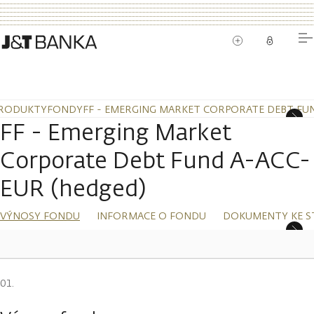
RODUKTY
FONDY
FF - EMERGING MARKET CORPORATE DEBT FUN
FF - Emerging Market
Corporate Debt Fund A-ACC-
EUR (hedged)
VÝNOSY FONDU
INFORMACE O FONDU
DOKUMENTY KE S