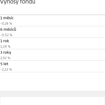
Výnosy fondu
1 měsíc
-0,26 %
6 měsíců
-0,52 %
1 rok
1,24 %
3 roky
2,92 %
5 let
-2,22 %