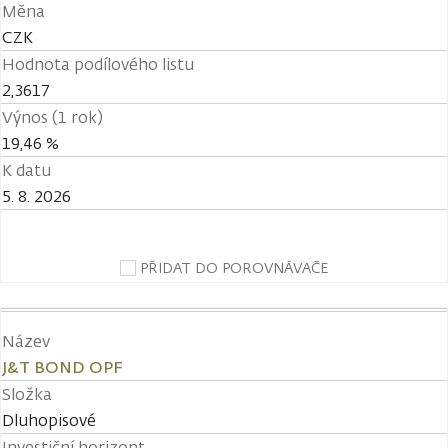
Měna
CZK
Hodnota podílového listu
2,3617
Výnos (1 rok)
19,46 %
K datu
5. 8. 2026
PŘIDAT DO POROVNÁVAČE
Název
J&T BOND OPF
Složka
Dluhopisové
Investiční horizont