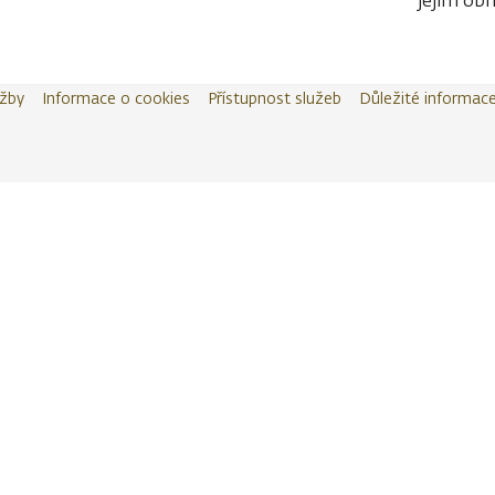
jejím obn
užby
Informace o cookies
Přístupnost služeb
Důležité informac