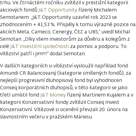
trhu. Ve čtrnáctém ročníku zvítězil v prestižní kategorii
akciových fondů
J&T Opportunity
řízený Michalem
Semotanem. „J&T Opportunity uzavřel rok 2023 se
zhodnocením + 41,53 %. Přispěly k tomu výrazně pozice na
akciích Meta, Cameco, Cenergy, ČEZ a UBS,“ uvedl Michal
Semotan. „Díky všem investorům za důvěru a kolegům z
celé
J&T Investiční společnosti
za pomoc a podporu. To
vítězství patří i jim!!!“ dodal Semotan.
V dalších kategoriích si vítězství vysloužil například fond
Amundi CR Balancovaný (kategorie smíšených fondů), za
nejlepší progresivní dluhopisový fond byl vyhodnocen
Conseq korporátních dluhopisů, v této kategorii se jako
třetí umístil fond
J&T Money
řízený Martinem Kujalem a v
kategorii Konzervativní fondy zvítězil Conseq Invest
Konzervativní. Vítězové si ocenění převzali 20. února na
slavnostním večeru v pražském Mánesu.