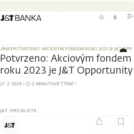
LÁNKY
POTVRZENO: AKCIOVÝM FONDEM ROKU 2023 JE J&T OPP
LÁNKY
POTVRZENO: AKCIOVÝM FONDEM ROKU 2023 JE J&T OPP
Potvrzeno: Akciovým fondem
roku 2023 je J&T Opportunity
27. 2. 2024
・
2-MINUTOVÉ ČTENÍ
・
J&T SPECIALISTA