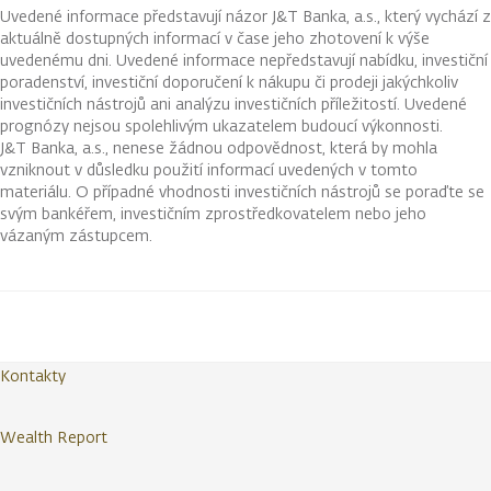
Uvedené informace představují názor J&T Banka, a.s., který vychází z
aktuálně dostupných informací v čase jeho zhotovení k výše
uvedenému dni. Uvedené informace nepředstavují nabídku, investiční
poradenství, investiční doporučení k nákupu či prodeji jakýchkoliv
investičních nástrojů ani analýzu investičních příležitostí. Uvedené
prognózy nejsou spolehlivým ukazatelem budoucí výkonnosti.
J&T Banka, a.s., nenese žádnou odpovědnost, která by mohla
vzniknout v důsledku použití informací uvedených v tomto
materiálu. O případné vhodnosti investičních nástrojů se poraďte se
svým bankéřem, investičním zprostředkovatelem nebo jeho
vázaným zástupcem.
Kontakty
Wealth Report