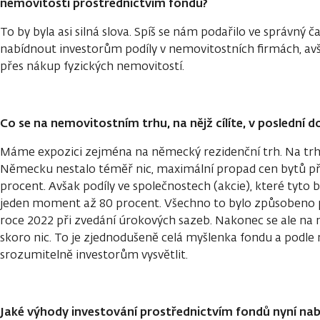
nemovitostí prostřednictvím fondů?
To by byla asi silná slova. Spíš se nám podařilo ve správný ča
nabídnout investorům podíly v nemovitostních firmách, avšak
přes nákup fyzických nemovitostí.
Co se na nemovitostním trhu, na nějž cílíte, v poslední 
Máme expozici zejména na německý rezidenční trh. Na trhu
Německu nestalo téměř nic, maximální propad cen bytů př
procent. Avšak podíly ve společnostech (akcie), které tyto by
jeden moment až 80 procent. Všechno to bylo způsobeno p
roce 2022 při zvedání úrokových sazeb. Nakonec se ale na
skoro nic. To je zjednodušeně celá myšlenka fondu a podle n
srozumitelně investorům vysvětlit.
Jaké výhody investování prostřednictvím fondů nyní nab