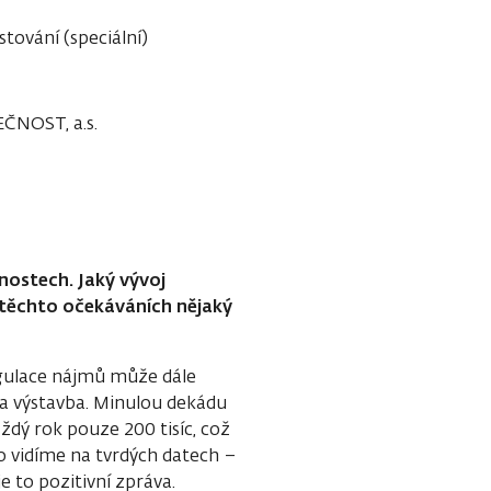
stování (speciální)
ČNOST, a.s.
ostech. Jaký vývoj
 těchto očekáváních nějaký
egulace nájmů může dále
la výstavba. Minulou dekádu
aždý rok pouze 200 tisíc, což
o vidíme na tvrdých datech –
e to pozitivní zpráva.