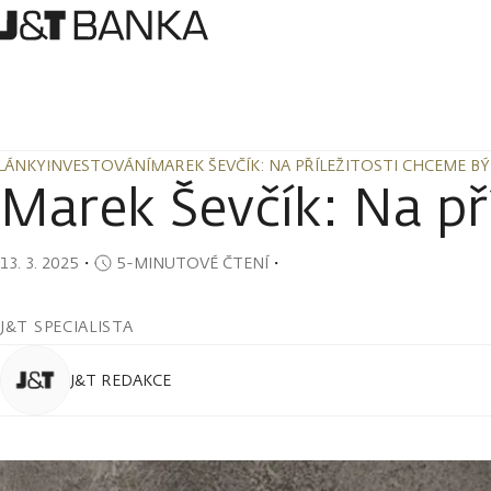
LÁNKY
INVESTOVÁNÍ
MAREK ŠEVČÍK: NA PŘÍLEŽITOSTI CHCEME BÝ
LÁNKY
INVESTOVÁNÍ
MAREK ŠEVČÍK: NA PŘÍLEŽITOSTI CHCEME BÝ
Marek Ševčík: Na pří
13. 3. 2025
・
5-MINUTOVÉ ČTENÍ
・
J&T SPECIALISTA
J&T REDAKCE