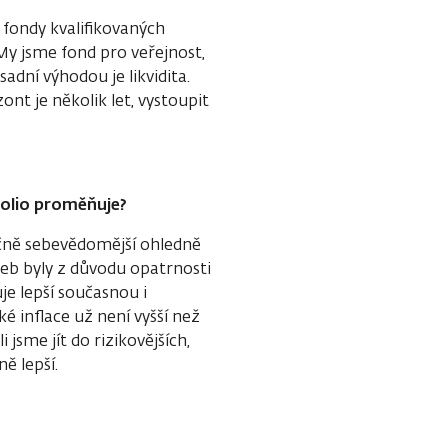
 fondy kvalifikovaných
My jsme fond pro veřejnost,
adní výhodou je likvidita.
nt je několik let, vystoupit
tfolio proměňuje?
nečně sebevědomější ohledně
eb byly z důvodu opatrnosti
je lepší současnou i
ké inflace už není vyšší než
 jsme jít do rizikovějších,
ě lepší.