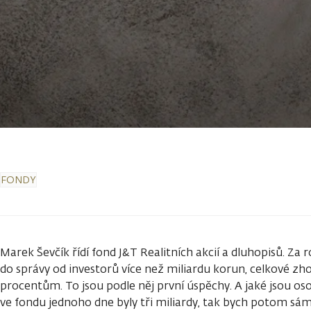
FONDY
Marek Ševčík řídí fond J&T Realitních akcií a dluhopisů. Za 
do správy od investorů více než miliardu korun, celkové zho
procentům. To jsou podle něj první úspěchy. A jaké jsou os
ve fondu jednoho dne byly tři miliardy, tak bych potom sám 