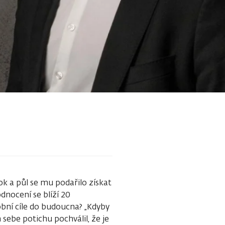
rok a půl se mu podařilo získat
dnocení se blíží 20
obní cíle do budoucna? „Kdyby
sebe potichu pochválil, že je