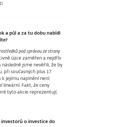
i.
ok a půl a za tu dobu nabídl
íte?
rostředků pod správou ze strany
ativně úzce zaměřen a nejdřív
 následně jsme nevěřili, že by
, při současných plus 17
 k jejímu naplnění není
lineární. Fakt, že ceny
eré tyto akcie reprezentují,
.
investorů o investice do