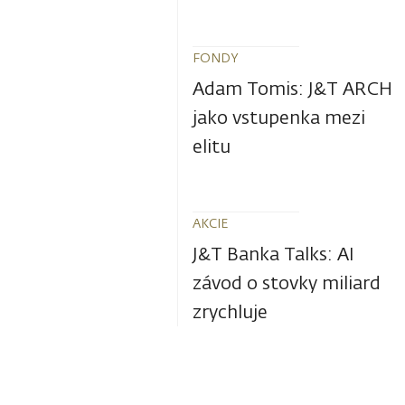
FONDY
Adam Tomis: J&T ARCH
jako vstupenka mezi
elitu
AKCIE
J&T Banka Talks: AI
závod o stovky miliard
zrychluje