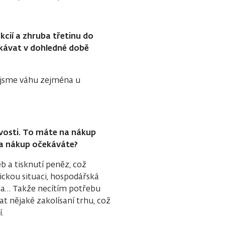
cií a zhruba třetinu do
ekávat v dohledné době
li jsme váhu zejména u
ovosti. To máte na nákup
 na nákup očekáváte?
 a tisknutí peněz, což
ickou situaci, hospodářská
na… Takže necítím potřebu
t nějaké zakolísaní trhu, což
.