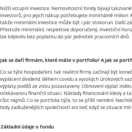
Nižší vstupní investice. Nemovitostní fondy bývají takzvané
investorů, pro jejich nákup potřebujete minimálně milion. 
takže minimální investice může být i pár stokorun. Další zás
Přestože minimální, respektive doporučený, investiční horizo
lze kdykoliv bez poplatku do pár jednotek pracovních dnů.
Jak se daří firmám, které máte v portfoliu? A jak se por
Co se týče hospodaření, tak realitní firmy začínají být ko
vyplácení dividend. Během covidu a vysokých úrokových saz
výplaty podílů ze zisku pozastaveny. Obnovení výplat indiku
očekávanou finanční situaci. Náklady financování klesly a ta
růst nájmů. Co se portfolia týče, to se příliš nemění. Nechtěli
tedy zadluženějších společností ani teď, když se situace mírn
Základní údaje o fondu