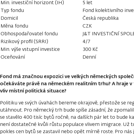
Min. investiční horizont (IH)
5 let
Typ fondu
Fond kolektivního inve
Domicil
Česká republika
Měna fondu
CZK
Obhospodařovatel fondu
J&T INVESTIČNÍ SPOLE
Rizikový profil (SRRI)
4/7
Min. výše vstupní investice
300 Kč
Oceňování
Denní
Fond má značnou expozici ve velkých německých společn
očekáváte právě na německém realitním trhu? A hraje v
vliv místní politická situace?
Politiku ve svých úvahách bereme okrajově, přestože se r
utáhnout. Pro německý trh bude spíše zásadní, že zpomali
se stavělo 400 tisíc bytů ročně, na dalších pár let to bude k
není dostatečné kvůli růstu populace vlivem imigrace. Už t
pokles cen bytů se zastavil nebo opět mírně roste. Pro nás j