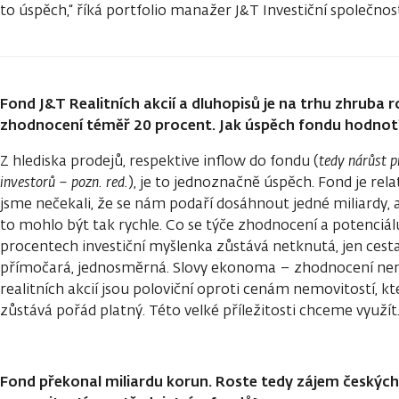
to úspěch,“ říká portfolio manažer J&T Investiční společnost
Fond J&T Realitních akcií a dluhopisů je na trhu zhruba r
zhodnocení téměř 20 procent. Jak úspěch fondu hodnot
Z hlediska prodejů, respektive inflow do fondu (
tedy nárůst p
investorů – pozn. red.
), je to jednoznačně úspěch. Fond je rel
jsme nečekali, že se nám podaří dosáhnout jedné miliardy, a
to mohlo být tak rychle. Co se týče zhodnocení a potenciálu
procentech investiční myšlenka zůstává netknutá, jen cesta
přímočará, jednosměrná. Slovy ekonoma – zhodnocení není 
realitních akcií jsou poloviční oproti cenám nemovitostí, kt
zůstává pořád platný. Této velké příležitosti chceme využít
Fond překonal miliardu korun. Roste tedy zájem českých 