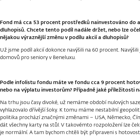
Fond má cca 53 procent prostředků nainvestováno do ak
dluhopisů. Chcete tento podíl nadále držet, nebo lze oč
nějakou výraznější změnu v podílu akcií a dluhopisů?
Už jsme podíl akcií dokonce navýšili na 60 procent. Navýši
domovů pro seniory v Beneluxu.
Podle infolistu fondu máte ve fondu cca 9 procent hot
nebo na výplatu investorům? Případně jaké příležitosti
Na trhu jsou časy divoké, už nemáme období nulových sazeb
vyhlazovalo dřívější šoky. K tomu máme nestabilní geopolit
politika prochází značnými změnami – USA, Německo, Čí
dát všechny karty na stůl. V takovémto rozpoložení lze čeka
je normální. A tam bychom chtěli být připraveni s hotovostí