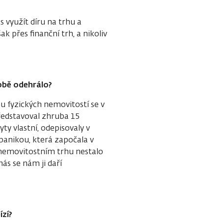
s využít díru na trhu a
 přes finanční trh, a nikoliv
době odehrálo?
 fyzických nemovitostí se v
edstavoval zhruba 15
ty vlastní, odepisovaly v
anikou, která započala v
 nemovitostním trhu nestalo
ás se nám ji daří
ízí?