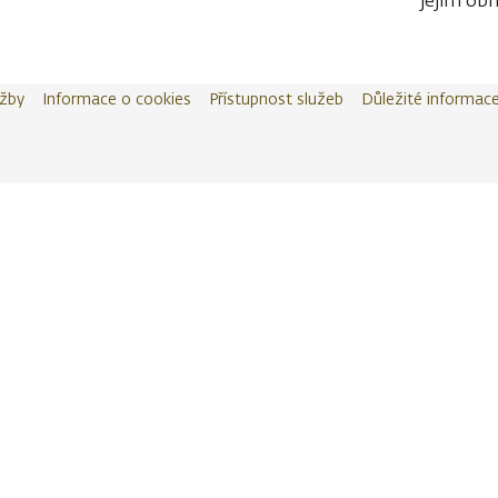
jejím obn
užby
Informace o cookies
Přístupnost služeb
Důležité informac