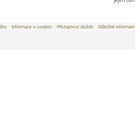
jejím obn
užby
Informace o cookies
Přístupnost služeb
Důležité informac