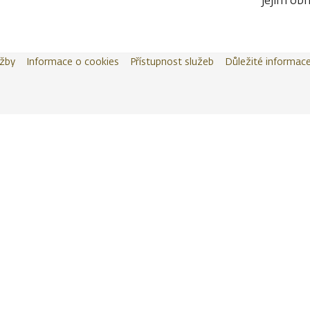
jejím obn
užby
Informace o cookies
Přístupnost služeb
Důležité informac