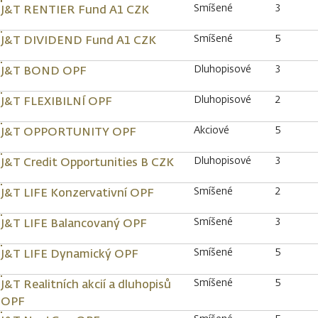
Smíšené
3
J&T RENTIER Fund A1 CZK
Smíšené
5
J&T DIVIDEND Fund A1 CZK
Dluhopisové
3
J&T BOND OPF
Dluhopisové
2
J&T FLEXIBILNÍ OPF
Akciové
5
J&T OPPORTUNITY OPF
Dluhopisové
3
J&T Credit Opportunities B CZK
Smíšené
2
J&T LIFE Konzervativní OPF
Smíšené
3
J&T LIFE Balancovaný OPF
Smíšené
5
J&T LIFE Dynamický OPF
Smíšené
5
J&T Realitních akcií a dluhopisů
OPF