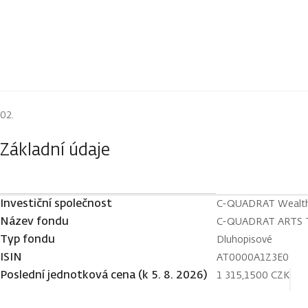
Základní údaje
Investiční společnost
C-QUADRAT Wealt
Název fondu
C-QUADRAT ARTS To
Typ fondu
Dluhopisové
ISIN
AT0000A1Z3E0
Poslední jednotková cena (k 5. 8. 2026)
1 315,1500 CZK