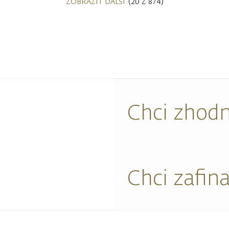
ZOBRAZIT DALŠÍ
(20 Z 874)
Chci zhodn
Chci zafin