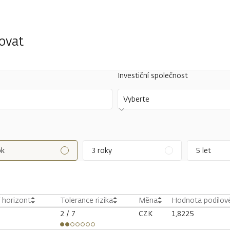
tovat
Investiční společnost
Vyberte
ok
3 roky
5 let
í horizont
Tolerance rizika
Měna
Hodnota podílové
2
/ 7
CZK
1,8225