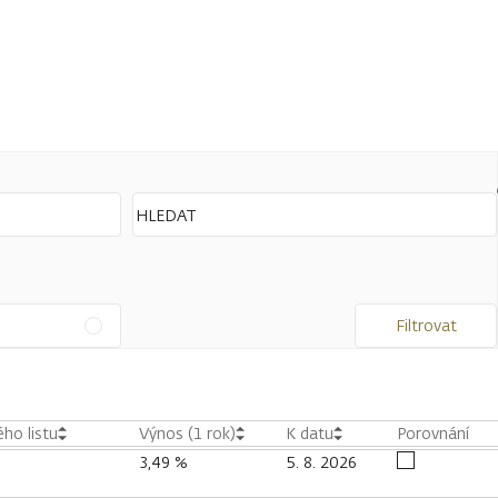
Filtrovat
ho listu
Výnos (1 rok)
K datu
Porovnání
3,49 %
5. 8. 2026