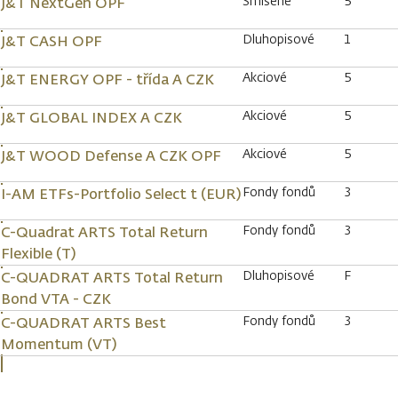
Smíšené
5
J&T NextGen OPF
Dluhopisové
1
J&T CASH OPF
Akciové
5
J&T ENERGY OPF - třída A CZK
Akciové
5
J&T GLOBAL INDEX A CZK
Akciové
5
J&T WOOD Defense A CZK OPF
Fondy fondů
3
I-AM ETFs-Portfolio Select t (EUR)
Fondy fondů
3
C-Quadrat ARTS Total Return
Flexible (T)
Dluhopisové
F
C-QUADRAT ARTS Total Return
Bond VTA - CZK
Fondy fondů
3
C-QUADRAT ARTS Best
Momentum (VT)