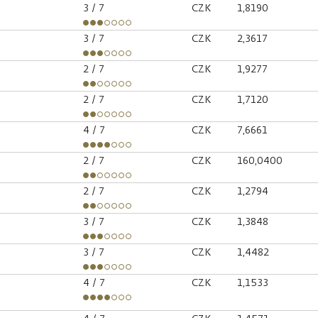
3
/ 7
CZK
1,8190
3
/ 7
CZK
2,3617
2
/ 7
CZK
1,9277
2
/ 7
CZK
1,7120
4
/ 7
CZK
7,6661
2
/ 7
CZK
160,0400
2
/ 7
CZK
1,2794
3
/ 7
CZK
1,3848
3
/ 7
CZK
1,4482
4
/ 7
CZK
1,1533