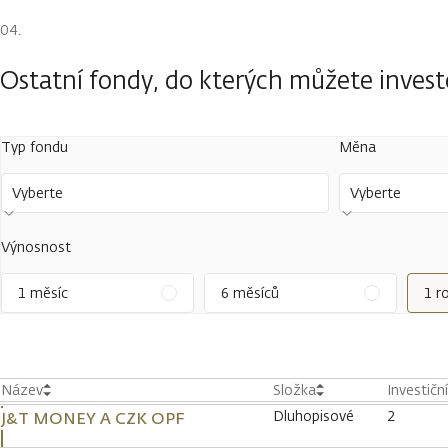
Ostatní fondy, do kterých můžete inves
Typ fondu
Měna
Vyberte
Vyberte
Výnosnost
1 měsíc
6 měsíců
1 r
Název
Složka
Investičn
Dluhopisové
2
J&T MONEY A CZK OPF