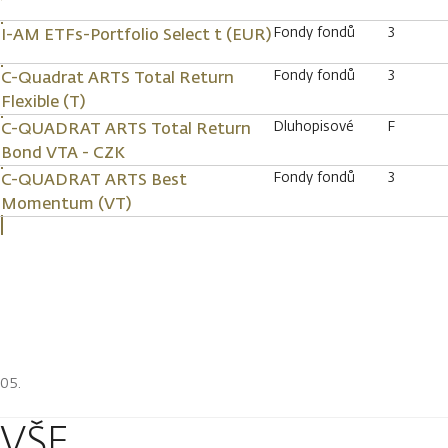
Fondy fondů
3
I-AM ETFs-Portfolio Select t (EUR)
Fondy fondů
3
C-Quadrat ARTS Total Return
Flexible (T)
Dluhopisové
F
C-QUADRAT ARTS Total Return
Bond VTA - CZK
Fondy fondů
3
C-QUADRAT ARTS Best
Momentum (VT)
VŠE