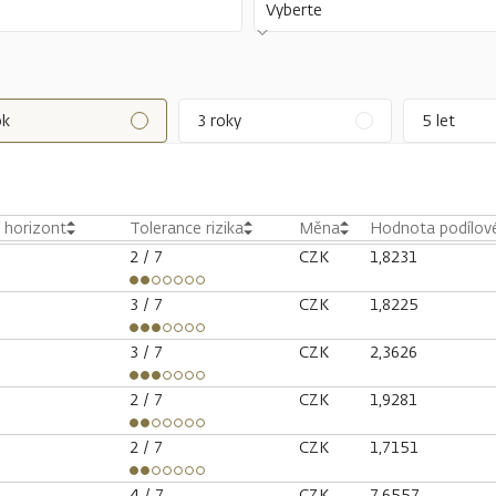
Vyberte
ok
3 roky
5 let
í horizont
Tolerance rizika
Měna
Hodnota podílové
2
/ 7
CZK
1,8231
3
/ 7
CZK
1,8225
3
/ 7
CZK
2,3626
2
/ 7
CZK
1,9281
2
/ 7
CZK
1,7151
4
/ 7
CZK
7,6557