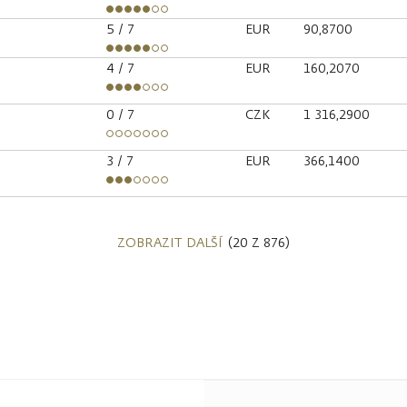
5
/ 7
EUR
90,8700
4
/ 7
EUR
160,2070
0
/ 7
CZK
1 316,2900
3
/ 7
EUR
366,1400
ZOBRAZIT DALŠÍ
(20 Z 876)