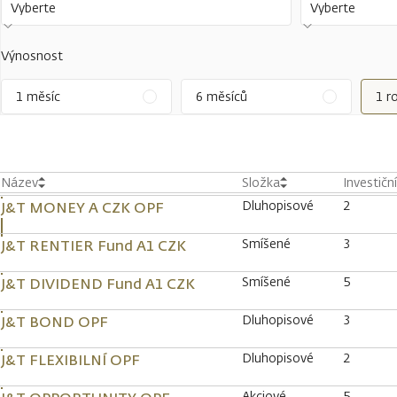
Vyberte
Vyberte
Výnosnost
1 měsíc
6 měsíců
1 r
Název
Složka
Investičn
Dluhopisové
2
J&T MONEY A CZK OPF
Smíšené
3
J&T RENTIER Fund A1 CZK
Smíšené
5
J&T DIVIDEND Fund A1 CZK
Dluhopisové
3
J&T BOND OPF
Dluhopisové
2
J&T FLEXIBILNÍ OPF
Akciové
5