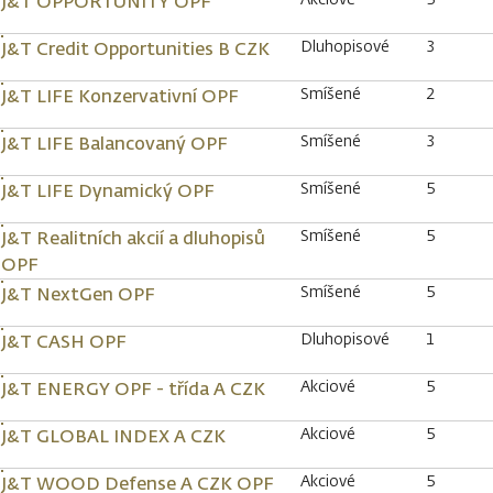
J&T OPPORTUNITY OPF
Dluhopisové
3
J&T Credit Opportunities B CZK
Smíšené
2
J&T LIFE Konzervativní OPF
Smíšené
3
J&T LIFE Balancovaný OPF
Smíšené
5
J&T LIFE Dynamický OPF
Smíšené
5
J&T Realitních akcií a dluhopisů
OPF
Smíšené
5
J&T NextGen OPF
Dluhopisové
1
J&T CASH OPF
Akciové
5
J&T ENERGY OPF - třída A CZK
Akciové
5
J&T GLOBAL INDEX A CZK
Akciové
5
J&T WOOD Defense A CZK OPF