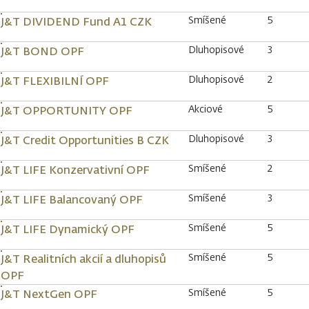
Smíšené
5
J&T DIVIDEND Fund A1 CZK
Dluhopisové
3
J&T BOND OPF
Dluhopisové
2
J&T FLEXIBILNÍ OPF
Akciové
5
J&T OPPORTUNITY OPF
Dluhopisové
3
J&T Credit Opportunities B CZK
Smíšené
2
J&T LIFE Konzervativní OPF
Smíšené
3
J&T LIFE Balancovaný OPF
Smíšené
5
J&T LIFE Dynamický OPF
Smíšené
5
J&T Realitních akcií a dluhopisů
OPF
Smíšené
5
J&T NextGen OPF