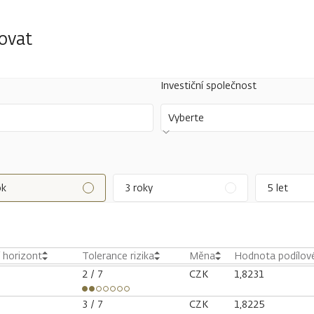
tovat
Investiční společnost
Vyberte
ok
3 roky
5 let
í horizont
Tolerance rizika
Měna
Hodnota podílové
2
/ 7
CZK
1,8231
3
/ 7
CZK
1,8225