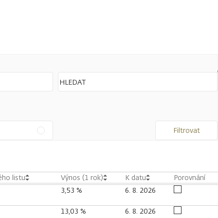
Filtrovat
ho listu
Výnos (1 rok)
K datu
Porovnání
3,53 %
6. 8. 2026
13,03 %
6. 8. 2026