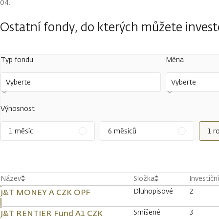
Ostatní fondy, do kterých můžete inves
Typ fondu
Měna
Vyberte
Vyberte
Výnosnost
1 měsíc
6 měsíců
1 r
Název
Složka
Investičn
Dluhopisové
2
J&T MONEY A CZK OPF
Smíšené
3
J&T RENTIER Fund A1 CZK