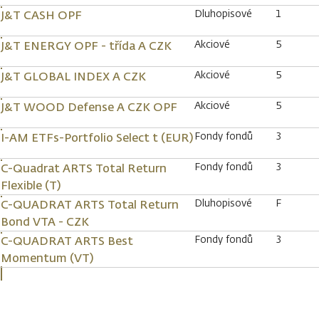
Dluhopisové
1
J&T CASH OPF
Akciové
5
J&T ENERGY OPF - třída A CZK
Akciové
5
J&T GLOBAL INDEX A CZK
Akciové
5
J&T WOOD Defense A CZK OPF
Fondy fondů
3
I-AM ETFs-Portfolio Select t (EUR)
Fondy fondů
3
C-Quadrat ARTS Total Return
Flexible (T)
Dluhopisové
F
C-QUADRAT ARTS Total Return
Bond VTA - CZK
Fondy fondů
3
C-QUADRAT ARTS Best
Momentum (VT)