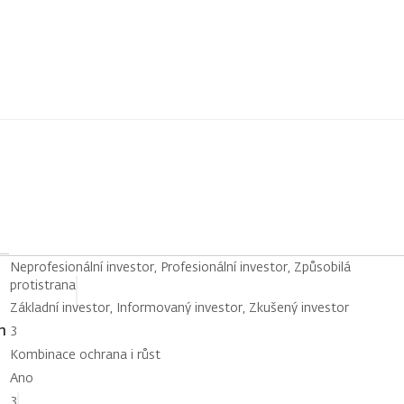
Neprofesionální investor, Profesionální investor, Způsobilá
protistrana
Základní investor, Informovaný investor, Zkušený investor
h
3
Kombinace ochrana i růst
Ano
3