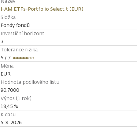
Název
I-AM ETFs-Portfolio Select t (EUR)
Složka
Fondy fondů
Investiční horizont
3
Tolerance rizika
5
/ 7
Měna
EUR
Hodnota podílového listu
90,7000
Výnos (1 rok)
18,45 %
K datu
5. 8. 2026