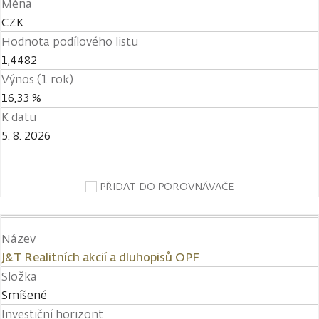
Měna
CZK
Hodnota podílového listu
1,4482
Výnos (1 rok)
16,33 %
K datu
5. 8. 2026
PŘIDAT DO POROVNÁVAČE
Název
J&T Realitních akcií a dluhopisů OPF
Složka
Smíšené
Investiční horizont