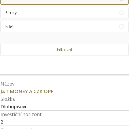
3 roky
5 let
Filtrovat
Název
J&T MONEY A CZK OPF
Složka
Dluhopisové
Investiční horizont
2