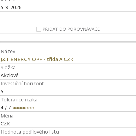
5. 8. 2026
PŘIDAT DO POROVNÁVAČE
Název
J&T ENERGY OPF - třída A CZK
Složka
Akciové
Investiční horizont
5
Tolerance rizika
4
/ 7
Měna
CZK
Hodnota podílového listu