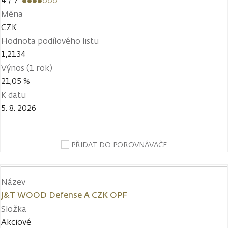
4
/ 7
Měna
CZK
Hodnota podílového listu
1,2134
Výnos (1 rok)
21,05 %
K datu
5. 8. 2026
PŘIDAT DO POROVNÁVAČE
Název
J&T WOOD Defense A CZK OPF
Složka
Akciové