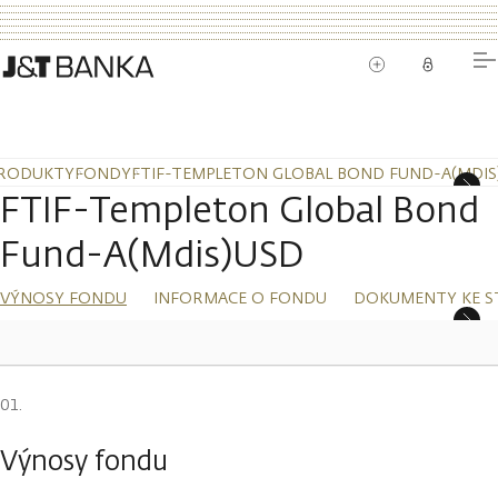
RODUKTY
FONDY
FTIF-TEMPLETON GLOBAL BOND FUND-A(MDIS
FTIF-Templeton Global Bond
Fund-A(Mdis)USD
VÝNOSY FONDU
INFORMACE O FONDU
DOKUMENTY KE S
Výnosy fondu