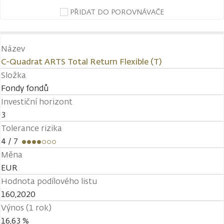
PŘIDAT DO POROVNÁVAČE
Název
C-Quadrat ARTS Total Return Flexible (T)
Složka
Fondy fondů
Investiční horizont
3
Tolerance rizika
4
/ 7
Měna
EUR
Hodnota podílového listu
160,2020
Výnos (1 rok)
16,63 %