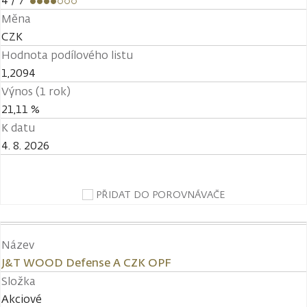
4
/ 7
Měna
CZK
Hodnota podílového listu
1,2094
Výnos (1 rok)
21,11 %
K datu
4. 8. 2026
PŘIDAT DO POROVNÁVAČE
Název
J&T WOOD Defense A CZK OPF
Složka
Akciové