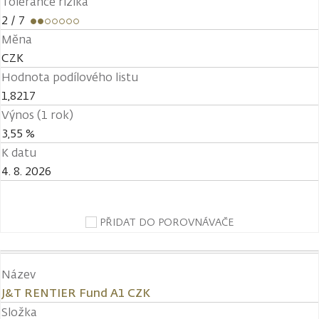
Tolerance rizika
2
/ 7
Měna
CZK
Hodnota podílového listu
1,8217
Výnos (1 rok)
3,55 %
K datu
4. 8. 2026
PŘIDAT DO POROVNÁVAČE
Název
J&T RENTIER Fund A1 CZK
Složka