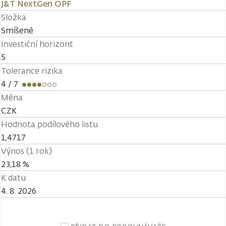
J&T NextGen OPF
Složka
Smíšené
Investiční horizont
5
Tolerance rizika
4
/ 7
Měna
CZK
Hodnota podílového listu
1,4717
Výnos (1 rok)
23,18 %
K datu
4. 8. 2026