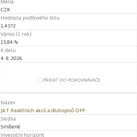
Měna
CZK
Hodnota podílového listu
1,4372
Výnos (1 rok)
15,84 %
K datu
4. 8. 2026
PŘIDAT DO POROVNÁVAČE
Název
J&T Realitních akcií a dluhopisů OPF
Složka
Smíšené
Investiční horizont