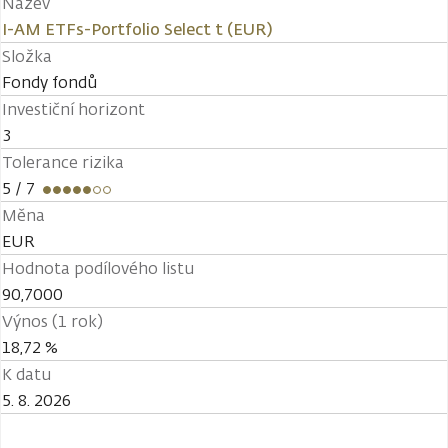
Název
I-AM ETFs-Portfolio Select t (EUR)
Složka
Fondy fondů
Investiční horizont
3
Tolerance rizika
5
/ 7
Měna
EUR
Hodnota podílového listu
90,7000
Výnos (1 rok)
18,72 %
K datu
5. 8. 2026