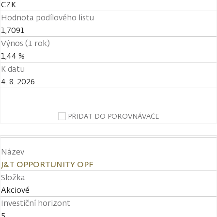
CZK
Hodnota podílového listu
1,7091
Výnos (1 rok)
1,44 %
K datu
4. 8. 2026
PŘIDAT DO POROVNÁVAČE
Název
J&T OPPORTUNITY OPF
Složka
Akciové
Investiční horizont
5