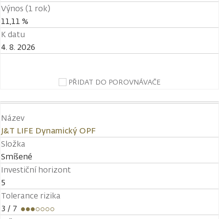
Výnos (1 rok)
11,11 %
K datu
4. 8. 2026
PŘIDAT DO POROVNÁVAČE
Název
J&T LIFE Dynamický OPF
Složka
Smíšené
Investiční horizont
5
Tolerance rizika
3
/ 7