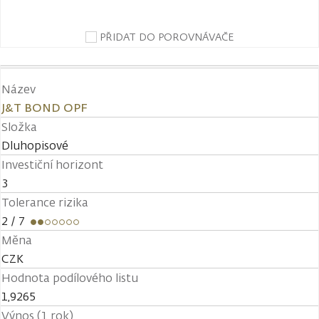
PŘIDAT DO POROVNÁVAČE
Název
J&T BOND OPF
Složka
Dluhopisové
Investiční horizont
3
Tolerance rizika
2
/ 7
Měna
CZK
Hodnota podílového listu
1,9265
Výnos (1 rok)