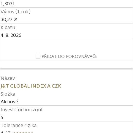
1,3031
Výnos (1 rok)
30,27 %
K datu
4. 8. 2026
PŘIDAT DO POROVNÁVAČE
Název
J&T GLOBAL INDEX A CZK
Složka
Akciové
Investiční horizont
5
Tolerance rizika