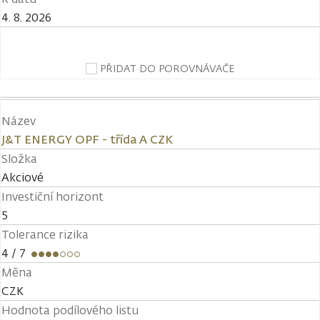
4. 8. 2026
PŘIDAT DO POROVNÁVAČE
Název
J&T ENERGY OPF - třída A CZK
Složka
Akciové
Investiční horizont
5
Tolerance rizika
4
/ 7
Měna
CZK
Hodnota podílového listu