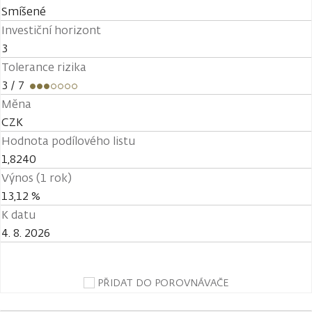
Smíšené
Investiční horizont
3
Tolerance rizika
3
/ 7
Měna
CZK
Hodnota podílového listu
1,8240
Výnos (1 rok)
13,12 %
K datu
4. 8. 2026
PŘIDAT DO POROVNÁVAČE