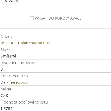
4. 8. 2026
PŘIDAT DO POROVNÁVAČE
Název
J&T LIFE Balancovaný OPF
Složka
Smíšené
Investiční horizont
3
Tolerance rizika
3
/ 7
Měna
CZK
Hodnota podílového listu
1,3784