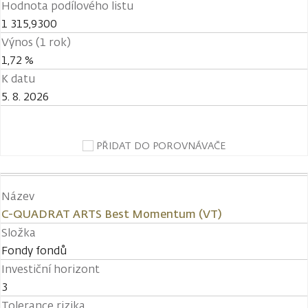
Hodnota podílového listu
1 315,9300
Výnos (1 rok)
1,72 %
K datu
5. 8. 2026
PŘIDAT DO POROVNÁVAČE
Název
C-QUADRAT ARTS Best Momentum (VT)
Složka
Fondy fondů
Investiční horizont
3
Tolerance rizika