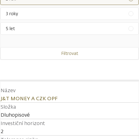
3 roky
5 let
Filtrovat
Název
J&T MONEY A CZK OPF
Složka
Dluhopisové
Investiční horizont
2