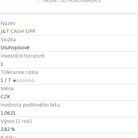
PŘIDAT DO POROVNÁVAČE
Název
J&T CASH OPF
Složka
Dluhopisové
Investiční horizont
1
Tolerance rizika
1
/ 7
Měna
CZK
Hodnota podílového listu
1,0621
Výnos (1 rok)
2,82 %
K datu