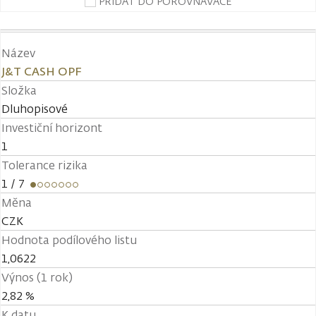
PŘIDAT DO POROVNÁVAČE
Název
J&T CASH OPF
Složka
Dluhopisové
Investiční horizont
1
Tolerance rizika
1
/ 7
Měna
CZK
Hodnota podílového listu
1,0622
Výnos (1 rok)
2,82 %
K datu