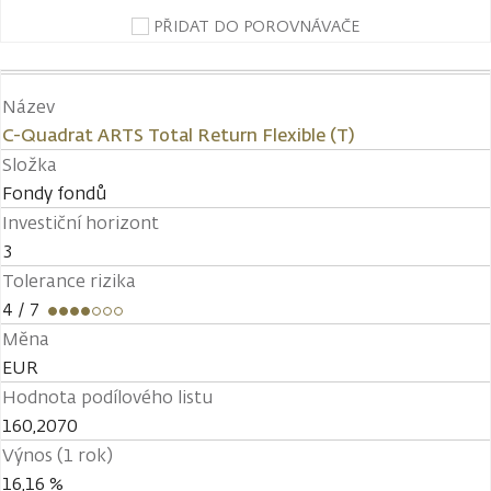
PŘIDAT DO POROVNÁVAČE
Název
C-Quadrat ARTS Total Return Flexible (T)
Složka
Fondy fondů
Investiční horizont
3
Tolerance rizika
4
/ 7
Měna
EUR
Hodnota podílového listu
160,2070
Výnos (1 rok)
16,16 %