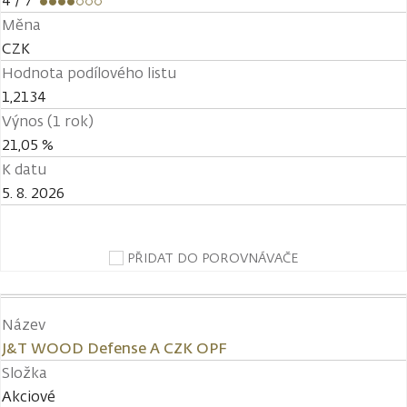
4
/ 7
Měna
CZK
Hodnota podílového listu
1,2134
Výnos (1 rok)
21,05 %
K datu
5. 8. 2026
PŘIDAT DO POROVNÁVAČE
Název
J&T WOOD Defense A CZK OPF
Složka
Akciové