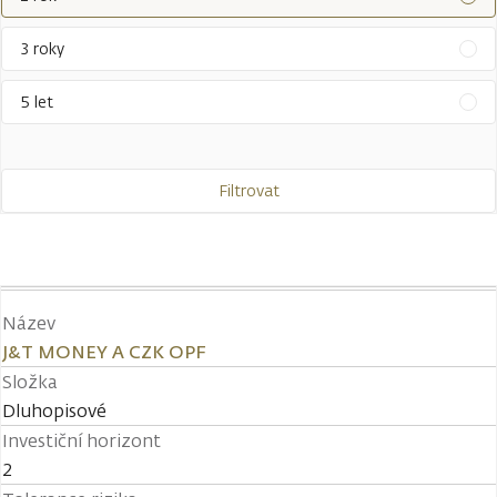
3 roky
5 let
Filtrovat
Název
J&T MONEY A CZK OPF
Složka
Dluhopisové
Investiční horizont
2