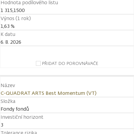
Hodnota podílového listu
1 315,1500
Výnos (1 rok)
1,63 %
K datu
6. 8. 2026
PŘIDAT DO POROVNÁVAČE
Název
C-QUADRAT ARTS Best Momentum (VT)
Složka
Fondy fondů
Investiční horizont
3
Tolerance rizika