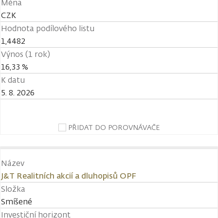
Měna
CZK
Hodnota podílového listu
1,4482
Výnos (1 rok)
16,33 %
K datu
5. 8. 2026
PŘIDAT DO POROVNÁVAČE
Název
J&T Realitních akcií a dluhopisů OPF
Složka
Smíšené
Investiční horizont