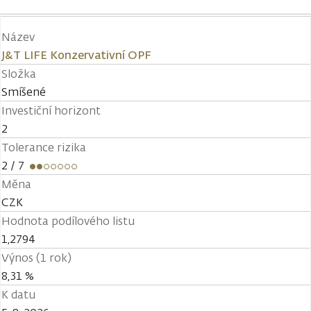
Název
J&T LIFE Konzervativní OPF
Složka
Smíšené
Investiční horizont
2
Tolerance rizika
2
/ 7
Měna
CZK
Hodnota podílového listu
1,2794
Výnos (1 rok)
8,31 %
K datu