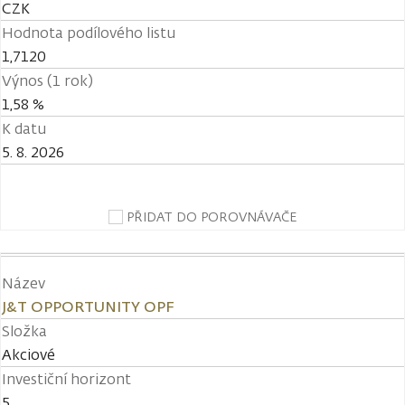
CZK
Hodnota podílového listu
1,7120
Výnos (1 rok)
1,58 %
K datu
5. 8. 2026
PŘIDAT DO POROVNÁVAČE
Název
J&T OPPORTUNITY OPF
Složka
Akciové
Investiční horizont
5