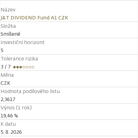
Název
J&T DIVIDEND Fund A1 CZK
Složka
Smíšené
Investiční horizont
5
Tolerance rizika
3
/ 7
Měna
CZK
Hodnota podílového listu
2,3617
Výnos (1 rok)
19,46 %
K datu
5. 8. 2026