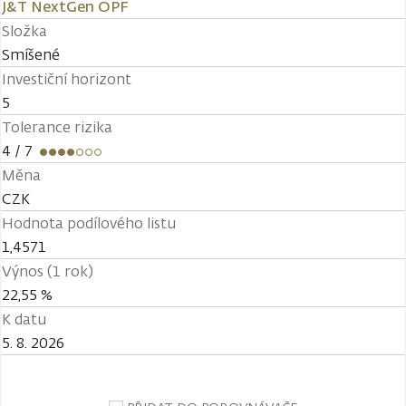
J&T NextGen OPF
Složka
Smíšené
Investiční horizont
5
Tolerance rizika
4
/ 7
Měna
CZK
Hodnota podílového listu
1,4571
Výnos (1 rok)
22,55 %
K datu
5. 8. 2026