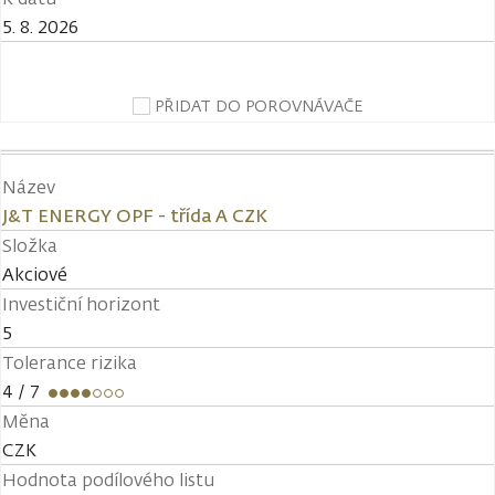
5. 8. 2026
PŘIDAT DO POROVNÁVAČE
Název
J&T ENERGY OPF - třída A CZK
Složka
Akciové
Investiční horizont
5
Tolerance rizika
4
/ 7
Měna
CZK
Hodnota podílového listu