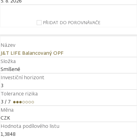
5. 8. 2026
PŘIDAT DO POROVNÁVAČE
Název
J&T LIFE Balancovaný OPF
Složka
Smíšené
Investiční horizont
3
Tolerance rizika
3
/ 7
Měna
CZK
Hodnota podílového listu
1,3848