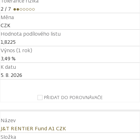
Tolerance rizika
2
/ 7
Měna
CZK
Hodnota podílového listu
1,8225
Výnos (1 rok)
3,49 %
K datu
5. 8. 2026
PŘIDAT DO POROVNÁVAČE
Název
J&T RENTIER Fund A1 CZK
Složka