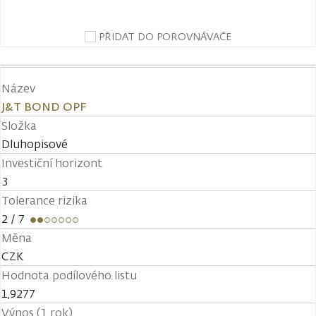
PŘIDAT DO POROVNÁVAČE
Název
J&T BOND OPF
Složka
Dluhopisové
Investiční horizont
3
Tolerance rizika
2
/ 7
Měna
CZK
Hodnota podílového listu
1,9277
Výnos (1 rok)