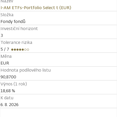
Název
I-AM ETFs-Portfolio Select t (EUR)
Složka
Fondy fondů
Investiční horizont
3
Tolerance rizika
5
/ 7
Měna
EUR
Hodnota podílového listu
90,8700
Výnos (1 rok)
18,68 %
K datu
6. 8. 2026