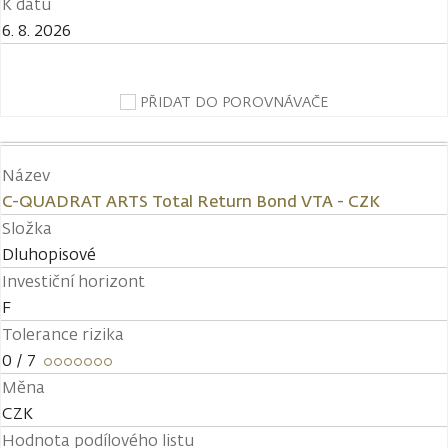
K datu
6. 8. 2026
PŘIDAT DO POROVNÁVAČE
Název
C-QUADRAT ARTS Total Return Bond VTA - CZK
Složka
Dluhopisové
Investiční horizont
F
Tolerance rizika
0
/ 7
Měna
CZK
Hodnota podílového listu