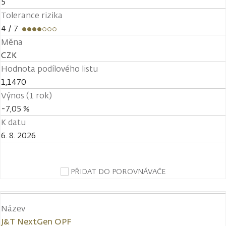
5
Tolerance rizika
4
/ 7
Měna
CZK
Hodnota podílového listu
1,1470
Výnos (1 rok)
-7,05 %
K datu
6. 8. 2026
PŘIDAT DO POROVNÁVAČE
Název
J&T NextGen OPF