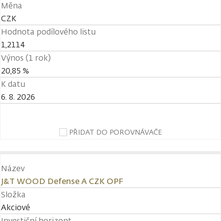
Měna
CZK
Hodnota podílového listu
1,2114
Výnos (1 rok)
20,85 %
K datu
6. 8. 2026
PŘIDAT DO POROVNÁVAČE
Název
J&T WOOD Defense A CZK OPF
Složka
Akciové
Investiční horizont