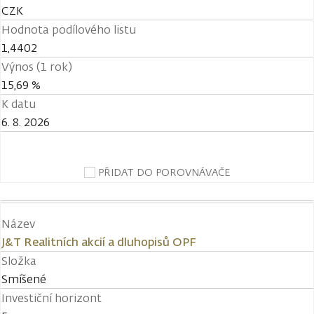
CZK
Hodnota podílového listu
1,4402
Výnos (1 rok)
15,69 %
K datu
6. 8. 2026
PŘIDAT DO POROVNÁVAČE
Název
J&T Realitních akcií a dluhopisů OPF
Složka
Smíšené
Investiční horizont