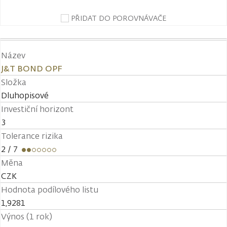
PŘIDAT DO POROVNÁVAČE
Název
J&T BOND OPF
Složka
Dluhopisové
Investiční horizont
3
Tolerance rizika
2
/ 7
Měna
CZK
Hodnota podílového listu
1,9281
Výnos (1 rok)