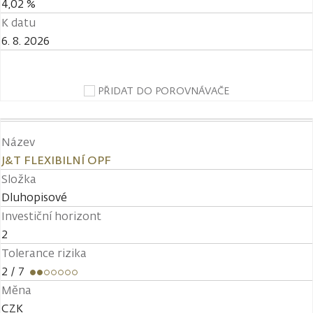
4,02 %
K datu
6. 8. 2026
PŘIDAT DO POROVNÁVAČE
Název
J&T FLEXIBILNÍ OPF
Složka
Dluhopisové
Investiční horizont
2
Tolerance rizika
2
/ 7
Měna
CZK