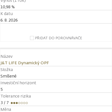
Výnos (1 rok)
10,98 %
K datu
6. 8. 2026
PŘIDAT DO POROVNÁVAČE
Název
J&T LIFE Dynamický OPF
Složka
Smíšené
Investiční horizont
5
Tolerance rizika
3
/ 7
Měna