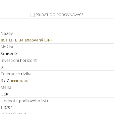
PŘIDAT DO POROVNÁVAČE
Název
J&T LIFE Balancovaný OPF
Složka
Smíšené
Investiční horizont
3
Tolerance rizika
3
/ 7
Měna
CZK
Hodnota podílového listu
1,3794