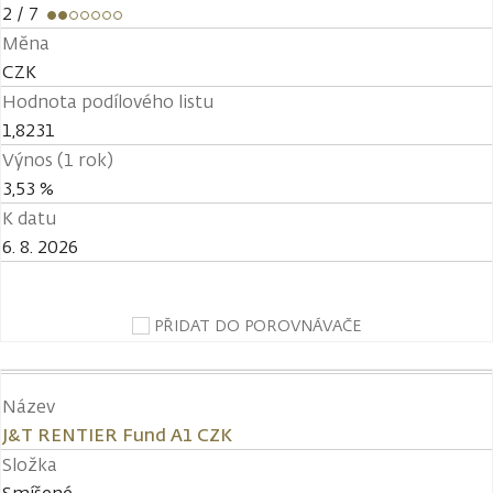
2
/ 7
Měna
CZK
Hodnota podílového listu
1,8231
Výnos (1 rok)
3,53 %
K datu
6. 8. 2026
PŘIDAT DO POROVNÁVAČE
Název
J&T RENTIER Fund A1 CZK
Složka