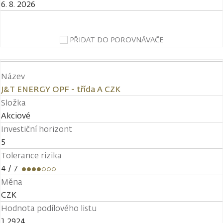
6. 8. 2026
PŘIDAT DO POROVNÁVAČE
Název
J&T ENERGY OPF - třída A CZK
Složka
Akciové
Investiční horizont
5
Tolerance rizika
4
/ 7
Měna
CZK
Hodnota podílového listu
1,2924