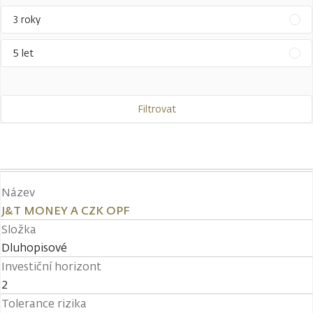
3 roky
5 let
Filtrovat
Název
J&T MONEY A CZK OPF
Složka
Dluhopisové
Investiční horizont
2
Tolerance rizika