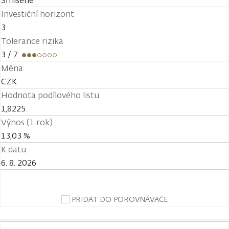
Smíšené
Investiční horizont
3
Tolerance rizika
3
/ 7
Měna
CZK
Hodnota podílového listu
1,8225
Výnos (1 rok)
13,03 %
K datu
6. 8. 2026
PŘIDAT DO POROVNÁVAČE