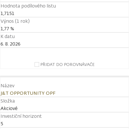
Hodnota podílového listu
1,7151
Výnos (1 rok)
1,77 %
K datu
6. 8. 2026
PŘIDAT DO POROVNÁVAČE
Název
J&T OPPORTUNITY OPF
Složka
Akciové
Investiční horizont
5