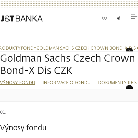
RODUKTY
FONDY
GOLDMAN SACHS CZECH CROWN BOND-X DIS 
Goldman Sachs Czech Crown
Bond-X Dis CZK
VÝNOSY FONDU
INFORMACE O FONDU
DOKUMENTY KE S
Výnosy fondu