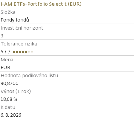
I-AM ETFs-Portfolio Select t (EUR)
Složka
Fondy fondů
Investiční horizont
3
Tolerance rizika
5
/ 7
Měna
EUR
Hodnota podílového listu
90,8700
Výnos (1 rok)
18,68 %
K datu
6. 8. 2026