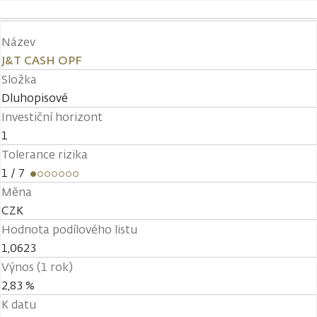
Název
J&T CASH OPF
Složka
Dluhopisové
Investiční horizont
1
Tolerance rizika
1
/ 7
Měna
CZK
Hodnota podílového listu
1,0623
Výnos (1 rok)
2,83 %
K datu