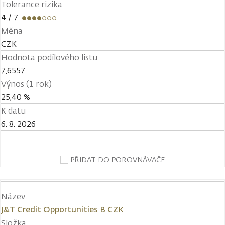
Tolerance rizika
4
/ 7
Měna
CZK
Hodnota podílového listu
7,6557
Výnos (1 rok)
25,40 %
K datu
6. 8. 2026
PŘIDAT DO POROVNÁVAČE
Název
J&T Credit Opportunities B CZK
Složka