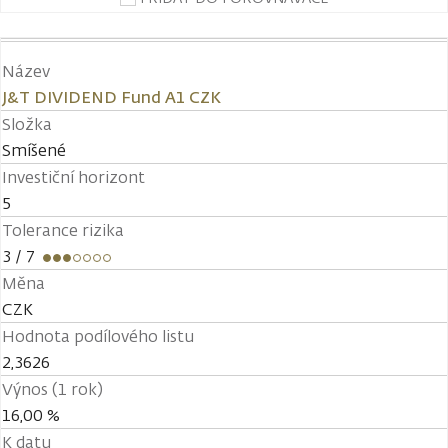
Název
J&T DIVIDEND Fund A1 CZK
Složka
Smíšené
Investiční horizont
5
Tolerance rizika
3
/ 7
Měna
CZK
Hodnota podílového listu
2,3626
Výnos (1 rok)
16,00 %
K datu