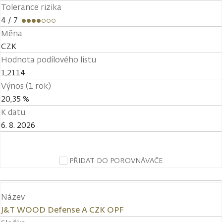
Tolerance rizika
4
/ 7
Měna
CZK
Hodnota podílového listu
1,2114
Výnos (1 rok)
20,35 %
K datu
6. 8. 2026
PŘIDAT DO POROVNÁVAČE
Název
J&T WOOD Defense A CZK OPF