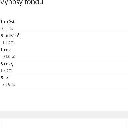
Výnosy fondu
1 měsíc
0,11 %
6 měsíců
-1,13 %
1 rok
-0,60 %
3 roky
1,33 %
5 let
-3,15 %