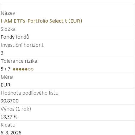
Název
I-AM ETFs-Portfolio Select t (EUR)
Složka
Fondy fondů
Investiční horizont
3
Tolerance rizika
5
/ 7
Měna
EUR
Hodnota podílového listu
90,8700
Výnos (1 rok)
18,37 %
K datu
6. 8. 2026