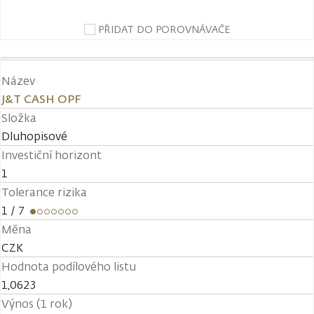
PŘIDAT DO POROVNÁVAČE
Název
J&T CASH OPF
Složka
Dluhopisové
Investiční horizont
1
Tolerance rizika
1
/ 7
Měna
CZK
Hodnota podílového listu
1,0623
Výnos (1 rok)