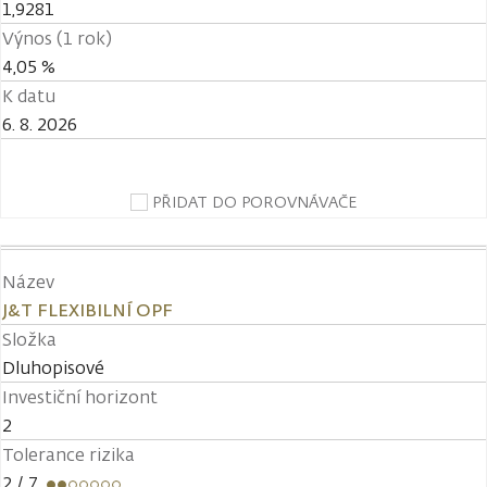
1,9281
Výnos (1 rok)
4,05 %
K datu
6. 8. 2026
PŘIDAT DO POROVNÁVAČE
Název
J&T FLEXIBILNÍ OPF
Složka
Dluhopisové
Investiční horizont
2
Tolerance rizika
2
/ 7