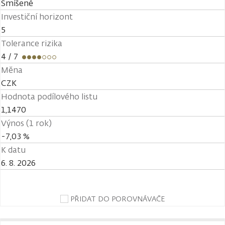
Smíšené
Investiční horizont
5
Tolerance rizika
4
/ 7
Měna
CZK
Hodnota podílového listu
1,1470
Výnos (1 rok)
-7,03 %
K datu
6. 8. 2026
PŘIDAT DO POROVNÁVAČE