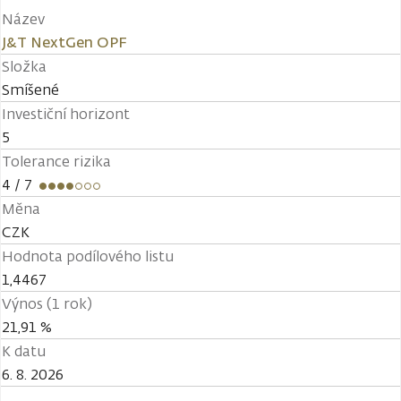
Název
J&T NextGen OPF
Složka
Smíšené
Investiční horizont
5
Tolerance rizika
4
/ 7
Měna
CZK
Hodnota podílového listu
1,4467
Výnos (1 rok)
21,91 %
K datu
6. 8. 2026