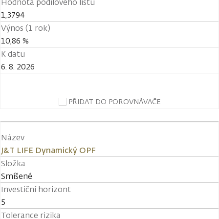
Hodnota podílového listu
1,3794
Výnos (1 rok)
10,86 %
K datu
6. 8. 2026
PŘIDAT DO POROVNÁVAČE
Název
J&T LIFE Dynamický OPF
Složka
Smíšené
Investiční horizont
5
Tolerance rizika