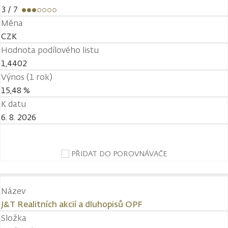
3
/ 7
Měna
CZK
Hodnota podílového listu
1,4402
Výnos (1 rok)
15,48 %
K datu
6. 8. 2026
PŘIDAT DO POROVNÁVAČE
Název
J&T Realitních akcií a dluhopisů OPF
Složka