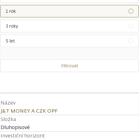
1 rok
3 roky
5 let
Filtrovat
Název
J&T MONEY A CZK OPF
Složka
Dluhopisové
Investiční horizont