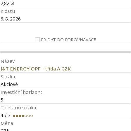
2,82 %
K datu
6. 8. 2026
PŘIDAT DO POROVNÁVAČE
Název
J&T ENERGY OPF - třída A CZK
Složka
Akciové
Investiční horizont
5
Tolerance rizika
4
/ 7
Měna
CZK