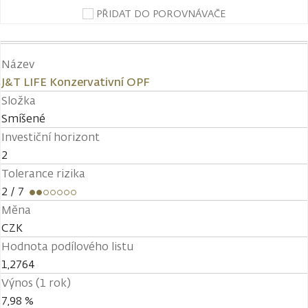
PŘIDAT DO POROVNÁVAČE
Název
J&T LIFE Konzervativní OPF
Složka
Smíšené
Investiční horizont
2
Tolerance rizika
2
/ 7
Měna
CZK
Hodnota podílového listu
1,2764
Výnos (1 rok)
7,98 %