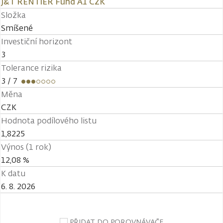
J&T RENTIER Fund A1 CZK
Složka
Smíšené
Investiční horizont
3
Tolerance rizika
3
/ 7
Měna
CZK
Hodnota podílového listu
1,8225
Výnos (1 rok)
12,08 %
K datu
6. 8. 2026
PŘIDAT DO POROVNÁVAČE