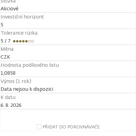
Složka
Akciové
Investiční horizont
5
Tolerance rizika
5
/ 7
Měna
CZK
Hodnota podílového listu
1,0858
Výnos (1 rok)
Data nejsou k dispozici
K datu
6. 8. 2026
PŘIDAT DO POROVNÁVAČE