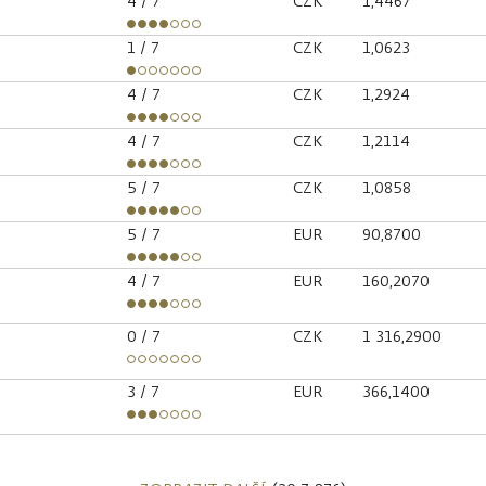
4
/ 7
CZK
1,4467
1
/ 7
CZK
1,0623
4
/ 7
CZK
1,2924
4
/ 7
CZK
1,2114
5
/ 7
CZK
1,0858
5
/ 7
EUR
90,8700
4
/ 7
EUR
160,2070
0
/ 7
CZK
1 316,2900
3
/ 7
EUR
366,1400