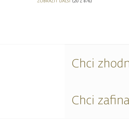
ZOBRAZIT DALŠÍ
(20 Z 876)
Chci zhodn
Chci zafin