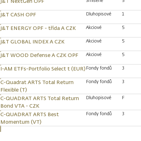
Smíšené
5
J&T NextGen OPF
Dluhopisové
1
J&T CASH OPF
Akciové
5
J&T ENERGY OPF - třída A CZK
Akciové
5
J&T GLOBAL INDEX A CZK
Akciové
5
J&T WOOD Defense A CZK OPF
Fondy fondů
3
I-AM ETFs-Portfolio Select t (EUR)
Fondy fondů
3
C-Quadrat ARTS Total Return
Flexible (T)
Dluhopisové
F
C-QUADRAT ARTS Total Return
Bond VTA - CZK
Fondy fondů
3
C-QUADRAT ARTS Best
Momentum (VT)