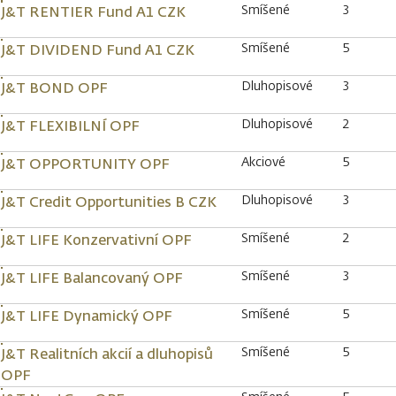
Smíšené
3
J&T RENTIER Fund A1 CZK
Smíšené
5
J&T DIVIDEND Fund A1 CZK
Dluhopisové
3
J&T BOND OPF
Dluhopisové
2
J&T FLEXIBILNÍ OPF
Akciové
5
J&T OPPORTUNITY OPF
Dluhopisové
3
J&T Credit Opportunities B CZK
Smíšené
2
J&T LIFE Konzervativní OPF
Smíšené
3
J&T LIFE Balancovaný OPF
Smíšené
5
J&T LIFE Dynamický OPF
Smíšené
5
J&T Realitních akcií a dluhopisů
OPF