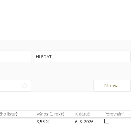
Filtrovat
ho listu
Výnos (1 rok)
K datu
Porovnání
3,53 %
6. 8. 2026