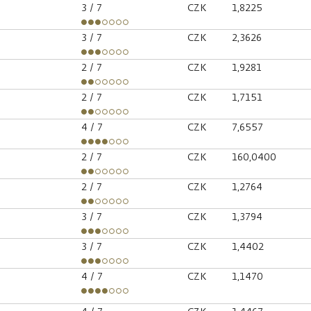
3
/ 7
CZK
1,8225
3
/ 7
CZK
2,3626
2
/ 7
CZK
1,9281
2
/ 7
CZK
1,7151
4
/ 7
CZK
7,6557
2
/ 7
CZK
160,0400
2
/ 7
CZK
1,2764
3
/ 7
CZK
1,3794
3
/ 7
CZK
1,4402
4
/ 7
CZK
1,1470