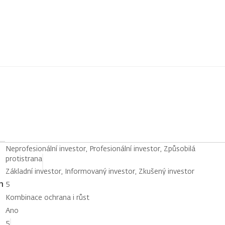
Neprofesionální investor, Profesionální investor, Způsobilá
protistrana
Základní investor, Informovaný investor, Zkušený investor
h
5
Kombinace ochrana i růst
Ano
5