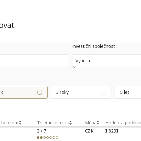
tovat
Investiční společnost
Vyberte
ok
3 roky
5 let
í horizont
Tolerance rizika
Měna
Hodnota podílové
2
/ 7
CZK
1,8231