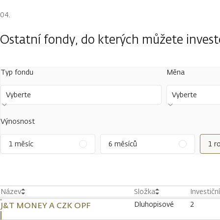
Ostatní fondy, do kterých můžete inves
Typ fondu
Měna
Vyberte
Vyberte
Výnosnost
1 měsíc
6 měsíců
1 r
Název
Složka
Investičn
Dluhopisové
2
J&T MONEY A CZK OPF