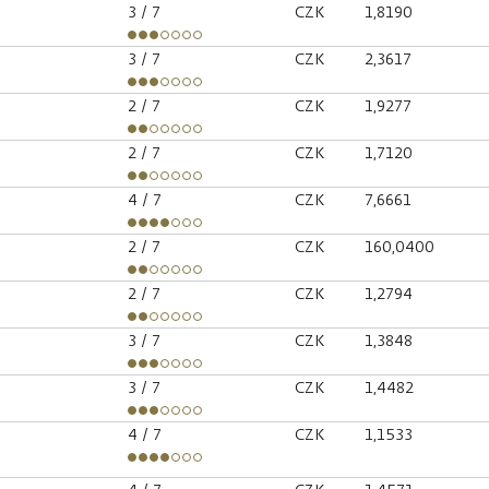
3
/ 7
CZK
1,8190
3
/ 7
CZK
2,3617
2
/ 7
CZK
1,9277
2
/ 7
CZK
1,7120
4
/ 7
CZK
7,6661
2
/ 7
CZK
160,0400
2
/ 7
CZK
1,2794
3
/ 7
CZK
1,3848
3
/ 7
CZK
1,4482
4
/ 7
CZK
1,1533