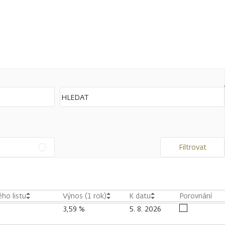
Filtrovat
ho listu
Výnos (1 rok)
K datu
Porovnání
3,59 %
5. 8. 2026