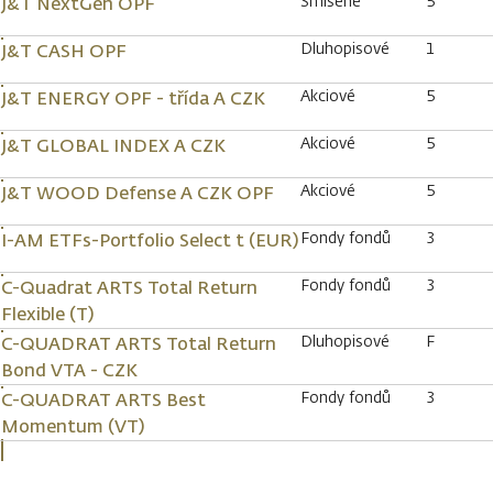
Smíšené
5
J&T NextGen OPF
Dluhopisové
1
J&T CASH OPF
Akciové
5
J&T ENERGY OPF - třída A CZK
Akciové
5
J&T GLOBAL INDEX A CZK
Akciové
5
J&T WOOD Defense A CZK OPF
Fondy fondů
3
I-AM ETFs-Portfolio Select t (EUR)
Fondy fondů
3
C-Quadrat ARTS Total Return
Flexible (T)
Dluhopisové
F
C-QUADRAT ARTS Total Return
Bond VTA - CZK
Fondy fondů
3
C-QUADRAT ARTS Best
Momentum (VT)