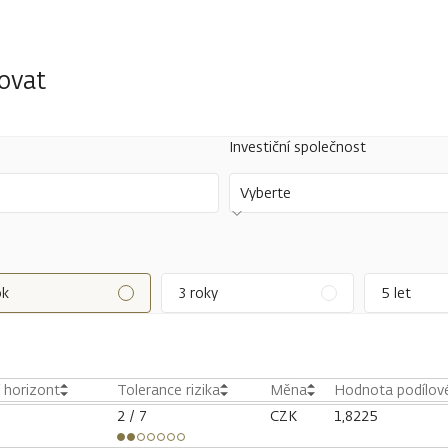
tovat
Investiční společnost
Vyberte
ok
3 roky
5 let
í horizont
Tolerance rizika
Měna
Hodnota podílové
2
/ 7
CZK
1,8225