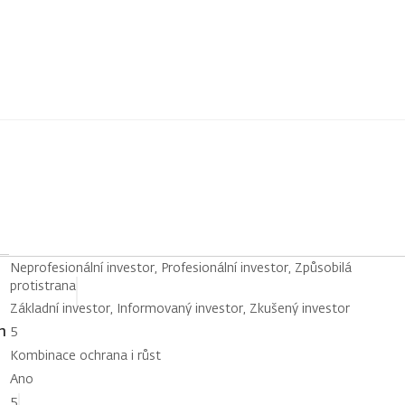
Neprofesionální investor, Profesionální investor, Způsobilá
protistrana
Základní investor, Informovaný investor, Zkušený investor
h
5
Kombinace ochrana i růst
Ano
5