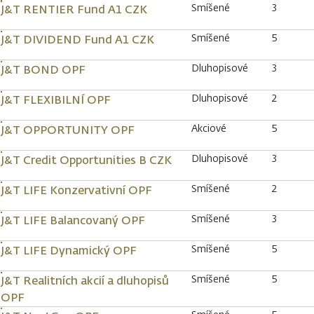
Smíšené
3
J&T RENTIER Fund A1 CZK
Smíšené
5
J&T DIVIDEND Fund A1 CZK
Dluhopisové
3
J&T BOND OPF
Dluhopisové
2
J&T FLEXIBILNÍ OPF
Akciové
5
J&T OPPORTUNITY OPF
Dluhopisové
3
J&T Credit Opportunities B CZK
Smíšené
2
J&T LIFE Konzervativní OPF
Smíšené
3
J&T LIFE Balancovaný OPF
Smíšené
5
J&T LIFE Dynamický OPF
Smíšené
5
J&T Realitních akcií a dluhopisů
OPF