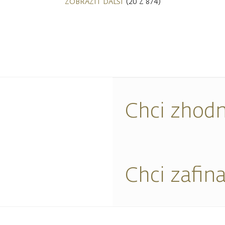
ZOBRAZIT DALŠÍ
(20 Z 874)
Chci zhodn
Chci zafin