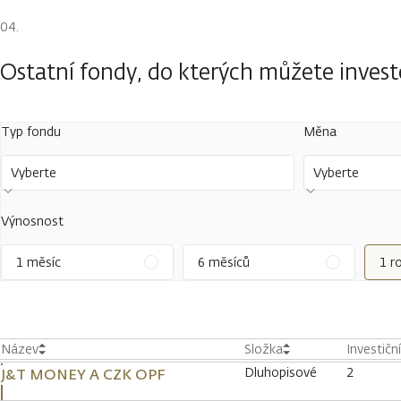
Ostatní fondy, do kterých můžete inves
Typ fondu
Měna
Vyberte
Vyberte
Výnosnost
1 měsíc
6 měsíců
1 r
Název
Složka
Investičn
Dluhopisové
2
J&T MONEY A CZK OPF