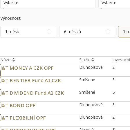
Vyberte
Vyberte
Výnosnost
1 měsíc
6 měsíců
1 r
Název
Složka
Investičn
Dluhopisové
2
J&T MONEY A CZK OPF
Smíšené
3
J&T RENTIER Fund A1 CZK
Smíšené
5
J&T DIVIDEND Fund A1 CZK
Dluhopisové
3
J&T BOND OPF
Dluhopisové
2
J&T FLEXIBILNÍ OPF
Akciové
5