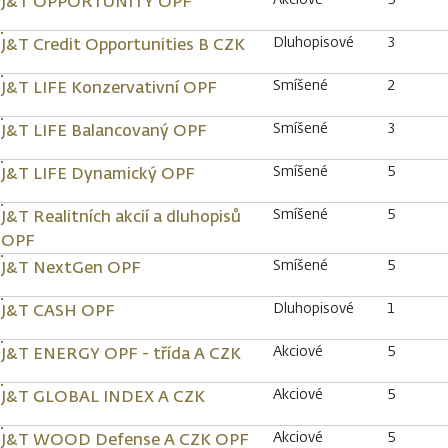
J&T OPPORTUNITY OPF
Dluhopisové
3
J&T Credit Opportunities B CZK
Smíšené
2
J&T LIFE Konzervativní OPF
Smíšené
3
J&T LIFE Balancovaný OPF
Smíšené
5
J&T LIFE Dynamický OPF
Smíšené
5
J&T Realitních akcií a dluhopisů
OPF
Smíšené
5
J&T NextGen OPF
Dluhopisové
1
J&T CASH OPF
Akciové
5
J&T ENERGY OPF - třída A CZK
Akciové
5
J&T GLOBAL INDEX A CZK
Akciové
5
J&T WOOD Defense A CZK OPF