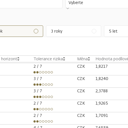
Vyberte
ok
3 roky
5 let
í horizont
Tolerance rizika
Měna
Hodnota podílové
2
/ 7
CZK
1,8217
3
/ 7
CZK
1,8240
3
/ 7
CZK
2,3788
2
/ 7
CZK
1,9265
2
/ 7
CZK
1,7091
4
/ 7
CZK
7,6559