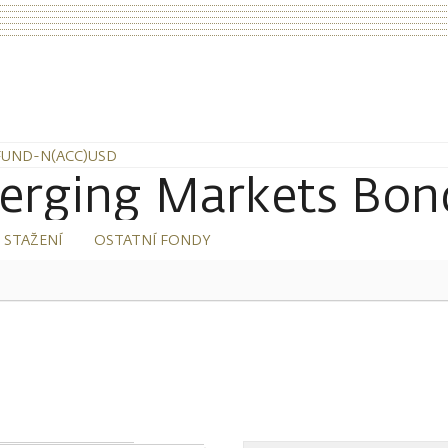
FUND-N(ACC)USD
erging Markets Bo
 STAŽENÍ
OSTATNÍ FONDY