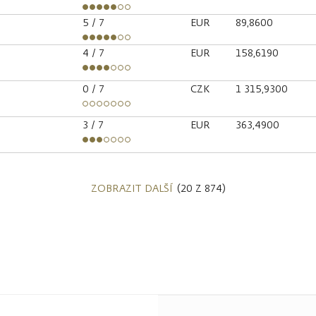
5
/ 7
EUR
89,8600
4
/ 7
EUR
158,6190
0
/ 7
CZK
1 315,9300
3
/ 7
EUR
363,4900
ZOBRAZIT DALŠÍ
(20 Z 874)