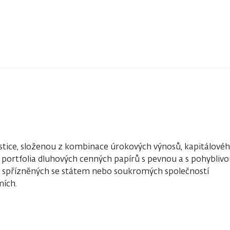
stice, složenou z kombinace úrokových výnosů, kapitálové
portfolia dluhových cenných papírů s pevnou a s pohybliv
ů spřízněných se státem nebo soukromých společností
mích.