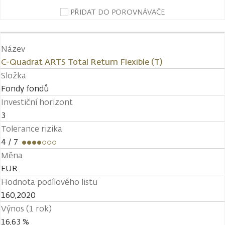
PŘIDAT DO POROVNÁVAČE
Název
C-Quadrat ARTS Total Return Flexible (T)
Složka
Fondy fondů
Investiční horizont
3
Tolerance rizika
4
/ 7
Měna
EUR
Hodnota podílového listu
160,2020
Výnos (1 rok)
16,63 %