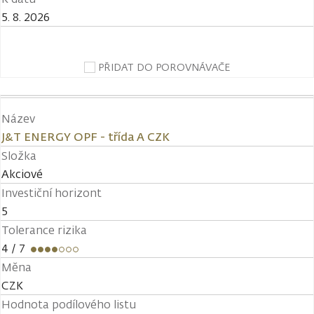
5. 8. 2026
PŘIDAT DO POROVNÁVAČE
Název
J&T ENERGY OPF - třída A CZK
Složka
Akciové
Investiční horizont
5
Tolerance rizika
4
/ 7
Měna
CZK
Hodnota podílového listu