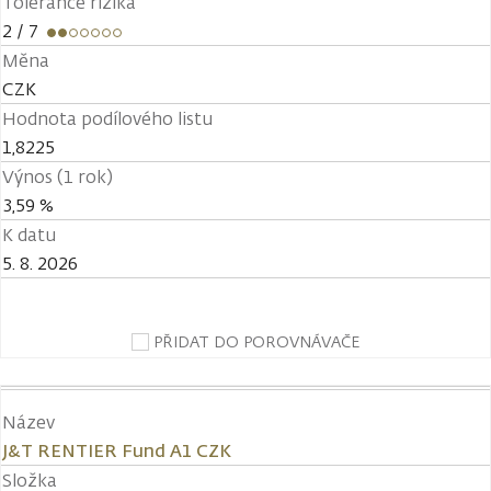
Tolerance rizika
2
/ 7
Měna
CZK
Hodnota podílového listu
1,8225
Výnos (1 rok)
3,59 %
K datu
5. 8. 2026
PŘIDAT DO POROVNÁVAČE
Název
J&T RENTIER Fund A1 CZK
Složka