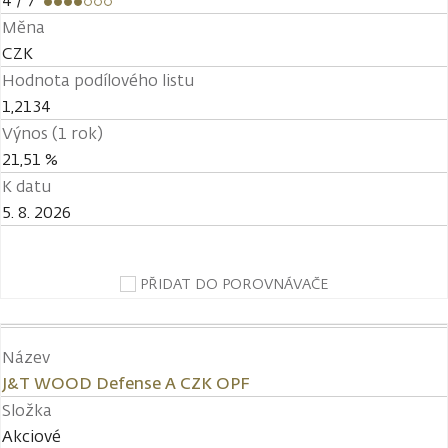
4
/ 7
Měna
CZK
Hodnota podílového listu
1,2134
Výnos (1 rok)
21,51 %
K datu
5. 8. 2026
PŘIDAT DO POROVNÁVAČE
Název
J&T WOOD Defense A CZK OPF
Složka
Akciové