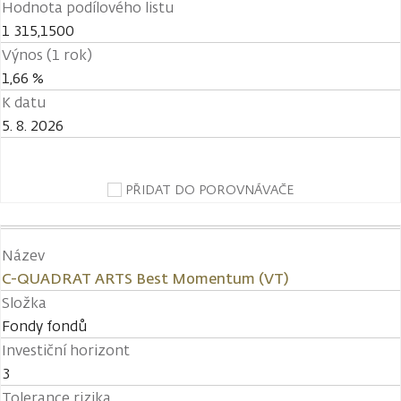
Hodnota podílového listu
1 315,1500
Výnos (1 rok)
1,66 %
K datu
5. 8. 2026
PŘIDAT DO POROVNÁVAČE
Název
C-QUADRAT ARTS Best Momentum (VT)
Složka
Fondy fondů
Investiční horizont
3
Tolerance rizika