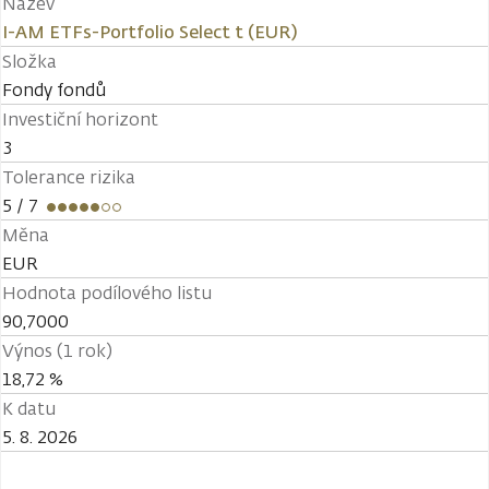
Název
I-AM ETFs-Portfolio Select t (EUR)
Složka
Fondy fondů
Investiční horizont
3
Tolerance rizika
5
/ 7
Měna
EUR
Hodnota podílového listu
90,7000
Výnos (1 rok)
18,72 %
K datu
5. 8. 2026