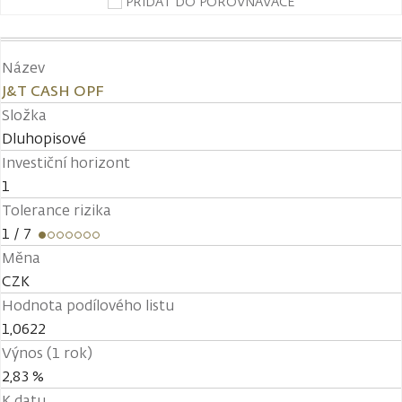
PŘIDAT DO POROVNÁVAČE
Název
J&T CASH OPF
Složka
Dluhopisové
Investiční horizont
1
Tolerance rizika
1
/ 7
Měna
CZK
Hodnota podílového listu
1,0622
Výnos (1 rok)
2,83 %
K datu