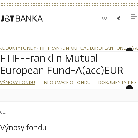
RODUKTY
FONDY
FTIF-FRANKLIN MUTUAL EUROPEAN FUND-A(A
FTIF-Franklin Mutual
European Fund-A(acc)EUR
VÝNOSY FONDU
INFORMACE O FONDU
DOKUMENTY KE S
Výnosy fondu