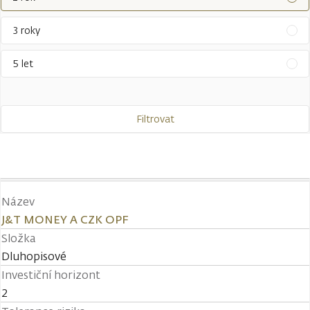
3 roky
5 let
Filtrovat
Název
J&T MONEY A CZK OPF
Složka
Dluhopisové
Investiční horizont
2