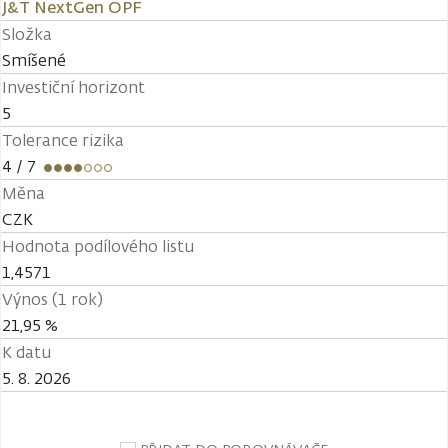
J&T NextGen OPF
Složka
Smíšené
Investiční horizont
5
Tolerance rizika
4
/ 7
Měna
CZK
Hodnota podílového listu
1,4571
Výnos (1 rok)
21,95 %
K datu
5. 8. 2026