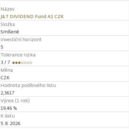
Název
J&T DIVIDEND Fund A1 CZK
Složka
Smíšené
Investiční horizont
5
Tolerance rizika
3
/ 7
Měna
CZK
Hodnota podílového listu
2,3617
Výnos (1 rok)
19,46 %
K datu
5. 8. 2026