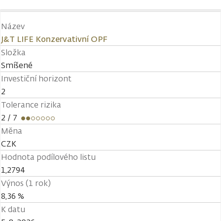
Název
J&T LIFE Konzervativní OPF
Složka
Smíšené
Investiční horizont
2
Tolerance rizika
2
/ 7
Měna
CZK
Hodnota podílového listu
1,2794
Výnos (1 rok)
8,36 %
K datu