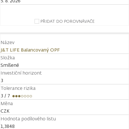
5. 8. 2026
PŘIDAT DO POROVNÁVAČE
Název
J&T LIFE Balancovaný OPF
Složka
Smíšené
Investiční horizont
3
Tolerance rizika
3
/ 7
Měna
CZK
Hodnota podílového listu
1,3848