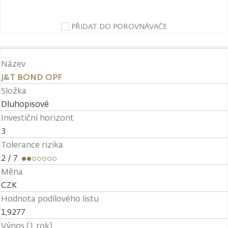
PŘIDAT DO POROVNÁVAČE
Název
J&T BOND OPF
Složka
Dluhopisové
Investiční horizont
3
Tolerance rizika
2
/ 7
Měna
CZK
Hodnota podílového listu
1,9277
Výnos (1 rok)