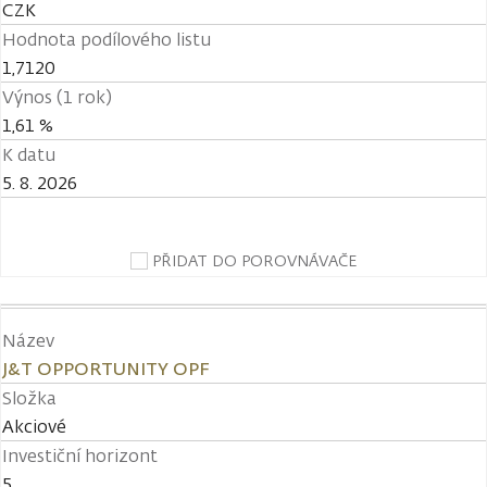
CZK
Hodnota podílového listu
1,7120
Výnos (1 rok)
1,61 %
K datu
5. 8. 2026
PŘIDAT DO POROVNÁVAČE
Název
J&T OPPORTUNITY OPF
Složka
Akciové
Investiční horizont
5