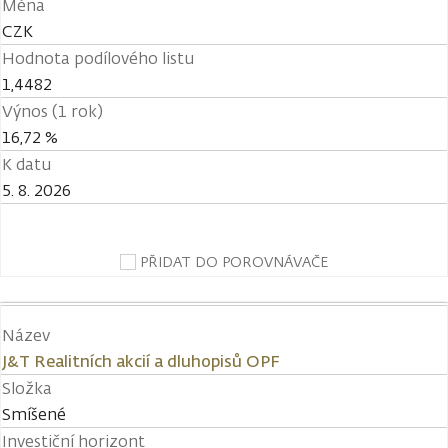
Měna
CZK
Hodnota podílového listu
1,4482
Výnos (1 rok)
16,72 %
K datu
5. 8. 2026
PŘIDAT DO POROVNÁVAČE
Název
J&T Realitních akcií a dluhopisů OPF
Složka
Smíšené
Investiční horizont